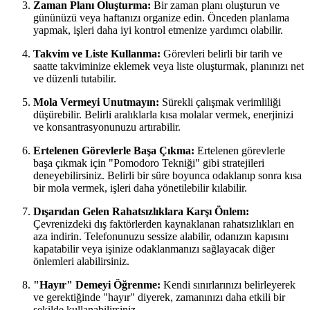
Zaman Planı Oluşturma:
Bir zaman planı oluşturun ve
gününüzü veya haftanızı organize edin. Önceden planlama
yapmak, işleri daha iyi kontrol etmenize yardımcı olabilir.
Takvim ve Liste Kullanma:
Görevleri belirli bir tarih ve
saatte takviminize eklemek veya liste oluşturmak, planınızı net
ve düzenli tutabilir.
Mola Vermeyi Unutmayın:
Sürekli çalışmak verimliliği
düşürebilir. Belirli aralıklarla kısa molalar vermek, enerjinizi
ve konsantrasyonunuzu artırabilir.
Ertelenen Görevlerle Başa Çıkma:
Ertelenen görevlerle
başa çıkmak için "Pomodoro Tekniği" gibi stratejileri
deneyebilirsiniz. Belirli bir süre boyunca odaklanıp sonra kısa
bir mola vermek, işleri daha yönetilebilir kılabilir.
Dışarıdan Gelen Rahatsızlıklara Karşı Önlem:
Çevrenizdeki dış faktörlerden kaynaklanan rahatsızlıkları en
aza indirin. Telefonunuzu sessize alabilir, odanızın kapısını
kapatabilir veya işinize odaklanmanızı sağlayacak diğer
önlemleri alabilirsiniz.
"Hayır" Demeyi Öğrenme:
Kendi sınırlarınızı belirleyerek
ve gerektiğinde "hayır" diyerek, zamanınızı daha etkili bir
şekilde kullanabilirsiniz.