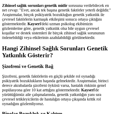
Zihinsel sağlık sorunları genetik midir
sorusuna verilebilecek en
net cevap: "Evet, ancak tek başına genetik faktörler yeterli değildir."
Araştırmalar, birçok psikiyatrik bozukluğun genetik yatkınlık ile
çevresel faktörlerin karmaşık etkileşimi sonucu ortaya çıktığını
göstermektedir.
Kayseri
'deki uzman psikolog ekibimizin
gözlemlerine göre, genetik yatkınlık olsa bile uygun çevresel
koşullar ve destek sistemleri ile birçok zihinsel sağlık sorununun
önlenebildiği veya etkilerinin azaltılabildiği görülmektedir.
Hangi Zihinsel Sağlık Sorunları Genetik
Yatkınlık Gösterir?
Şizofreni ve Genetik Bağ
Şizofreni, genetik faktörlerin en güçlü şekilde rol oynadığı
psikiyatrik bozuklukların başında gelmektedir. Araştırmalar, birinci
derece akrabalarda şizofreni öyküsü varsa, hastalık riskinin genel
popülasyona göre 10 kat arttığını göstermektedir.
Kayseri
'de
yürüttüğümüz aile çalışmalarında, genetik yatkınlığın yanı sıra
çevresel tetikleyicilerin de hastalığın ortaya çıkışında kritik rol
oynadığını gözlemliyoruz.
Bipolar Bozukluk ve Kalıtım