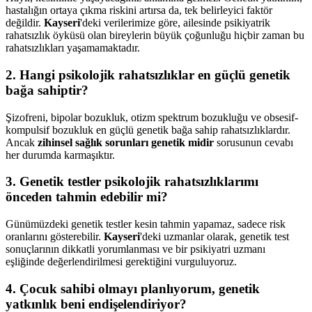
hastalığın ortaya çıkma riskini artırsa da, tek belirleyici faktör
değildir.
Kayseri
'deki verilerimize göre, ailesinde psikiyatrik
rahatsızlık öyküsü olan bireylerin büyük çoğunluğu hiçbir zaman bu
rahatsızlıkları yaşamamaktadır.
2. Hangi psikolojik rahatsızlıklar en güçlü genetik
bağa sahiptir?
Şizofreni, bipolar bozukluk, otizm spektrum bozukluğu ve obsesif-
kompulsif bozukluk en güçlü genetik bağa sahip rahatsızlıklardır.
Ancak
zihinsel sağlık sorunları genetik midir
sorusunun cevabı
her durumda karmaşıktır.
3. Genetik testler psikolojik rahatsızlıklarımı
önceden tahmin edebilir mi?
Günümüzdeki genetik testler kesin tahmin yapamaz, sadece risk
oranlarını gösterebilir.
Kayseri
'deki uzmanlar olarak, genetik test
sonuçlarının dikkatli yorumlanması ve bir psikiyatri uzmanı
eşliğinde değerlendirilmesi gerektiğini vurguluyoruz.
4. Çocuk sahibi olmayı planlıyorum, genetik
yatkınlık beni endişelendiriyor?