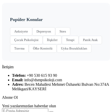
Popüler Konular
Anksiyete
Depresyon
Stres
Çocuk Psikolojisi
İlişkiler
Terapi
Panik Atak
Travma
Öfke Kontrolü
Uyku Bozuklukları
İletişim
Telefon:
+90 530 615 93 90
Email:
info@dsmpsikoloji.com
Adres:
Becen Mahallesi Mehmet Özhaseki Bulvarı No:374A
Melikgazi/KAYSERİ
Abone Ol
Yeni yazılarımızdan haberdar olun