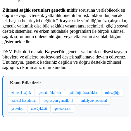
Zihinsel sağlık sorunları genetik midir
sorusuna verilebilecek en
doğru cevap: "Genetik yatkınlık önemli bir risk faktörüdür, ancak
tek başına belirleyici değildir."
Kayseri
'de yürüttüğümüz çalışmalar,
genetik yatkınlık olsa bile sağlıklı yaşam tarzı seçimleri, güçlü sosyal
destek sistemleri ve erken müdahale programları ile birçok zihinsel
sağlık sorununun önlenebildiğini veya etkilerinin azaltılabildiğini
göstermektedir.
DSM Psikoloji olarak,
Kayseri
'de genetik yatkınlık endişesi taşıyan
bireylere ve ailelere profesyonel destek sağlamaya devam ediyoruz.
Unutmayın, genetik kaderiniz değildir ve doğru destekle zihinsel
sağlığınızı korumanız mümkündür.
Konu Etiketleri:
zihinsel sağlık
genetik faktörler
psikolojik hastalıklar
ruh sağlığı
kalıtsal hastalıklar
depresyon genetik mi
anksiyete nedenleri
psikoloji
aile öyküsü
genetik risk