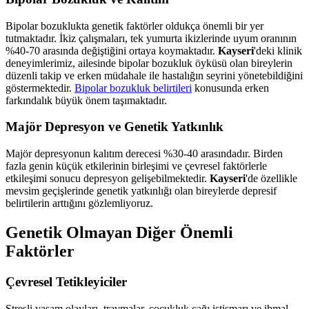
Bipolar bozuklukta genetik faktörler oldukça önemli bir yer
tutmaktadır. İkiz çalışmaları, tek yumurta ikizlerinde uyum oranının
%40-70 arasında değiştiğini ortaya koymaktadır.
Kayseri
'deki klinik
deneyimlerimiz, ailesinde bipolar bozukluk öyküsü olan bireylerin
düzenli takip ve erken müdahale ile hastalığın seyrini yönetebildiğini
göstermektedir.
Bipolar bozukluk belirtileri
konusunda erken
farkındalık büyük önem taşımaktadır.
Majör Depresyon ve Genetik Yatkınlık
Majör depresyonun kalıtım derecesi %30-40 arasındadır. Birden
fazla genin küçük etkilerinin birleşimi ve çevresel faktörlerle
etkileşimi sonucu depresyon gelişebilmektedir.
Kayseri
'de özellikle
mevsim geçişlerinde genetik yatkınlığı olan bireylerde depresif
belirtilerin arttığını gözlemliyoruz.
Genetik Olmayan Diğer Önemli
Faktörler
Çevresel Tetikleyiciler
Stresli yaşam olayları, travmalar, çocukluk çağı istismarı ve ihmal