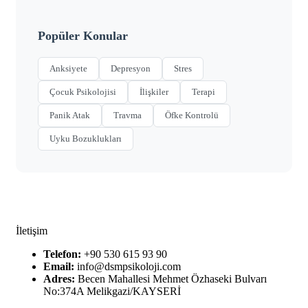
Popüler Konular
Anksiyete
Depresyon
Stres
Çocuk Psikolojisi
İlişkiler
Terapi
Panik Atak
Travma
Öfke Kontrolü
Uyku Bozuklukları
İletişim
Telefon:
+90 530 615 93 90
Email:
info@dsmpsikoloji.com
Adres:
Becen Mahallesi Mehmet Özhaseki Bulvarı
No:374A Melikgazi/KAYSERİ