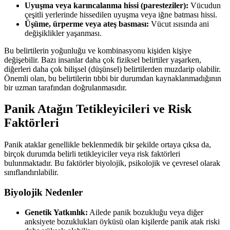
Uyuşma veya karıncalanma hissi (paresteziler):
Vücudun
çeşitli yerlerinde hissedilen uyuşma veya iğne batması hissi.
Üşüme, ürperme veya ateş basması:
Vücut ısısında ani
değişiklikler yaşanması.
Bu belirtilerin yoğunluğu ve kombinasyonu kişiden kişiye
değişebilir. Bazı insanlar daha çok fiziksel belirtiler yaşarken,
diğerleri daha çok bilişsel (düşünsel) belirtilerden muzdarip olabilir.
Önemli olan, bu belirtilerin tıbbi bir durumdan kaynaklanmadığının
bir uzman tarafından doğrulanmasıdır.
Panik Atağın Tetikleyicileri ve Risk
Faktörleri
Panik ataklar genellikle beklenmedik bir şekilde ortaya çıksa da,
birçok durumda belirli tetikleyiciler veya risk faktörleri
bulunmaktadır. Bu faktörler biyolojik, psikolojik ve çevresel olarak
sınıflandırılabilir.
Biyolojik Nedenler
Genetik Yatkınlık:
Ailede panik bozukluğu veya diğer
anksiyete bozuklukları öyküsü olan kişilerde panik atak riski