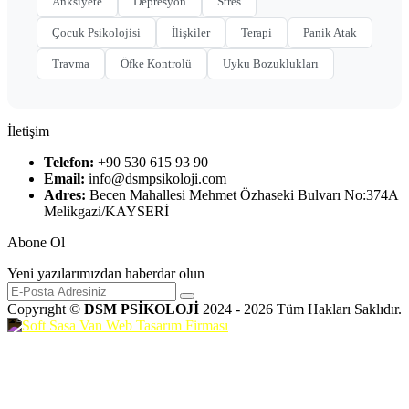
Anksiyete
Depresyon
Stres
Çocuk Psikolojisi
İlişkiler
Terapi
Panik Atak
Travma
Öfke Kontrolü
Uyku Bozuklukları
İletişim
Telefon:
+90 530 615 93 90
Email:
info@dsmpsikoloji.com
Adres:
Becen Mahallesi Mehmet Özhaseki Bulvarı No:374A
Melikgazi/KAYSERİ
Abone Ol
Yeni yazılarımızdan haberdar olun
Copyrıght ©
DSM PSİKOLOJİ
2024 - 2026 Tüm Hakları Saklıdır.