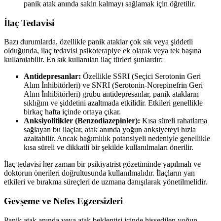
panik atak anında sakin kalmayı sağlamak için öğretilir.
İlaç Tedavisi
Bazı durumlarda, özellikle panik ataklar çok sık veya şiddetli
olduğunda, ilaç tedavisi psikoterapiye ek olarak veya tek başına
kullanılabilir. En sık kullanılan ilaç türleri şunlardır:
Antidepresanlar:
Özellikle SSRI (Seçici Serotonin Geri
Alım İnhibitörleri) ve SNRI (Serotonin-Norepinefrin Geri
Alım İnhibitörleri) grubu antidepresanlar, panik atakların
sıklığını ve şiddetini azaltmada etkilidir. Etkileri genellikle
birkaç hafta içinde ortaya çıkar.
Anksiyolitikler (Benzodiazepinler):
Kısa süreli rahatlama
sağlayan bu ilaçlar, atak anında yoğun anksiyeteyi hızla
azaltabilir. Ancak bağımlılık potansiyeli nedeniyle genellikle
kısa süreli ve dikkatli bir şekilde kullanılmaları önerilir.
İlaç tedavisi her zaman bir psikiyatrist gözetiminde yapılmalı ve
doktorun önerileri doğrultusunda kullanılmalıdır. İlaçların yan
etkileri ve bırakma süreçleri de uzmana danışılarak yönetilmelidir.
Gevşeme ve Nefes Egzersizleri
Panik atak anında veya atak beklentisi içinde hissedilen yoğun