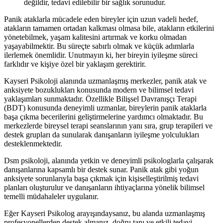
değildir, tedavi edilebilir bir sağlık sorunudur.
Panik ataklarla mücadele eden bireyler için uzun vadeli hedef,
atakların tamamen ortadan kalkması olmasa bile, atakların etkilerini
yönetebilmek, yaşam kalitesini artırmak ve korku olmadan
yaşayabilmektir. Bu süreçte sabırlı olmak ve küçük adımlarla
ilerlemek önemlidir. Unutmayın ki, her bireyin iyileşme süreci
farklıdır ve kişiye özel bir yaklaşım gerektirir.
Kayseri Psikoloji alanında uzmanlaşmış merkezler, panik atak ve
anksiyete bozuklukları konusunda modern ve bilimsel tedavi
yaklaşımları sunmaktadır. Özellikle Bilişsel Davranışçı Terapi
(BDT) konusunda deneyimli uzmanlar, bireylerin panik ataklarla
başa çıkma becerilerini geliştirmelerine yardımcı olmaktadır. Bu
merkezlerde bireysel terapi seanslarının yanı sıra, grup terapileri ve
destek grupları da sunularak danışanların iyileşme yolculukları
desteklenmektedir.
Dsm psikoloji, alanında yetkin ve deneyimli psikologlarla çalışarak
danışanlarına kapsamlı bir destek sunar. Panik atak gibi yoğun
anksiyete sorunlarıyla başa çıkmak için kişiselleştirilmiş tedavi
planları oluşturulur ve danışanların ihtiyaçlarına yönelik bilimsel
temelli müdahaleler uygulanır.
Eğer Kayseri Psikolog arayışındaysanız, bu alanda uzmanlaşmış
profesyonellerden destek almanız, doğru tanı ve etkili tedavi