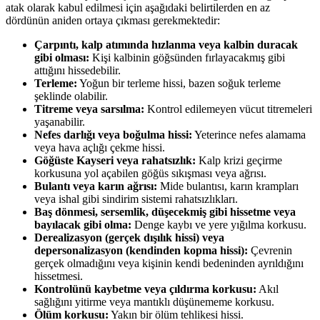
atak olarak kabul edilmesi için aşağıdaki belirtilerden en az
dördünün aniden ortaya çıkması gerekmektedir:
Çarpıntı, kalp atımında hızlanma veya kalbin duracak
gibi olması:
Kişi kalbinin göğsünden fırlayacakmış gibi
attığını hissedebilir.
Terleme:
Yoğun bir terleme hissi, bazen soğuk terleme
şeklinde olabilir.
Titreme veya sarsılma:
Kontrol edilemeyen vücut titremeleri
yaşanabilir.
Nefes darlığı veya boğulma hissi:
Yeterince nefes alamama
veya hava açlığı çekme hissi.
Göğüste Kayseri veya rahatsızlık:
Kalp krizi geçirme
korkusuna yol açabilen göğüs sıkışması veya ağrısı.
Bulantı veya karın ağrısı:
Mide bulantısı, karın krampları
veya ishal gibi sindirim sistemi rahatsızlıkları.
Baş dönmesi, sersemlik, düşecekmiş gibi hissetme veya
bayılacak gibi olma:
Denge kaybı ve yere yığılma korkusu.
Derealizasyon (gerçek dışılık hissi) veya
depersonalizasyon (kendinden kopma hissi):
Çevrenin
gerçek olmadığını veya kişinin kendi bedeninden ayrıldığını
hissetmesi.
Kontrolünü kaybetme veya çıldırma korkusu:
Akıl
sağlığını yitirme veya mantıklı düşünememe korkusu.
Ölüm korkusu:
Yakın bir ölüm tehlikesi hissi.