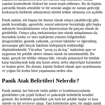
yapılan kontrollerde fiziksel bir sorun tespit edilemez. Bu da kişinin
çaresizlik hissini artırabilir ve bir sonraki atağın ne zaman geleceği
korkusuyla (beklenti anksiyetesi) sürekli tetikte olmasına yol açabilir.
Panik ataklar, tek başına bir durum olarak ortaya çıkabileceği gibi,
panik bozukluğu, agorafobi, sosyal anksiyete bozukluğu gibi başka
anksiyete bozukluklarının veya depresyonun bir parçası olarak da
görülebilir. Ortaya çıkış mekanizması tam olarak anlaşılamasa da,
beyindeki korku ve stres tepkilerini yöneten bölgelerdeki
dengesizlikler, genetik yatkınlık, çevresel faktörler ve öğrenilmiş
davranışlar gibi birçok faktörün birleşimiyle tetiklendiği
düşünülmektedir. Vücudun "savaş ya da kaç" tepkisinin aşırı ve
uygunsuz bir şekilde aktive olması olarak da tanımlanabilir. Bu
tepki, gerçek bir tehlike olmasa bile, vücudu potansiyel bir tehdide
karşı hazırlayarak kalp atış hızını artırır, nefes alışverişini hızlandırır
ve kasları gerer. Bu durum, kişinin fiziksel olarak aşırı uyarılmasına
ve yoğun bir korku hissi yaşamasına neden olur.
Panik Atak Belirtileri Nelerdir?
Panik ataklar, her bireyde farklı şiddet ve kombinasyonlarda
görülebilen çok çeşitli fiziksel ve psikolojik belirtilerle kendini
gösterir. Bu belirtiler genellikle çok hızlı bir şekilde başlar ve kısa
sürede en üst seviyeye ulaşır. Tanı kriterlerine göre, bir atağın panik