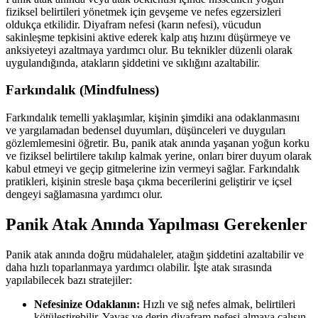
fiziksel belirtileri yönetmek için gevşeme ve nefes egzersizleri
oldukça etkilidir. Diyafram nefesi (karın nefesi), vücudun
sakinleşme tepkisini aktive ederek kalp atış hızını düşürmeye ve
anksiyeteyi azaltmaya yardımcı olur. Bu teknikler düzenli olarak
uygulandığında, atakların şiddetini ve sıklığını azaltabilir.
Farkındalık (Mindfulness)
Farkındalık temelli yaklaşımlar, kişinin şimdiki ana odaklanmasını
ve yargılamadan bedensel duyumları, düşünceleri ve duyguları
gözlemlemesini öğretir. Bu, panik atak anında yaşanan yoğun korku
ve fiziksel belirtilere takılıp kalmak yerine, onları birer duyum olarak
kabul etmeyi ve geçip gitmelerine izin vermeyi sağlar. Farkındalık
pratikleri, kişinin stresle başa çıkma becerilerini geliştirir ve içsel
dengeyi sağlamasına yardımcı olur.
Panik Atak Anında Yapılması Gerekenler
Panik atak anında doğru müdahaleler, atağın şiddetini azaltabilir ve
daha hızlı toparlanmaya yardımcı olabilir. İşte atak sırasında
yapılabilecek bazı stratejiler:
Nefesinize Odaklanın:
Hızlı ve sığ nefes almak, belirtileri
kötüleştirebilir. Yavaş ve derin diyafram nefesi almaya çalışın.