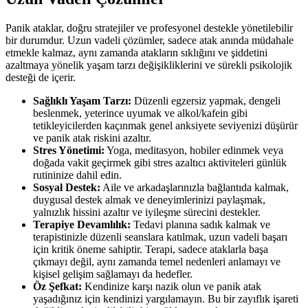
Panik ataklar, doğru stratejiler ve profesyonel destekle yönetilebilir
bir durumdur. Uzun vadeli çözümler, sadece atak anında müdahale
etmekle kalmaz, aynı zamanda atakların sıklığını ve şiddetini
azaltmaya yönelik yaşam tarzı değişikliklerini ve sürekli psikolojik
desteği de içerir.
Sağlıklı Yaşam Tarzı:
Düzenli egzersiz yapmak, dengeli
beslenmek, yeterince uyumak ve alkol/kafein gibi
tetikleyicilerden kaçınmak genel anksiyete seviyenizi düşürür
ve panik atak riskini azaltır.
Stres Yönetimi:
Yoga, meditasyon, hobiler edinmek veya
doğada vakit geçirmek gibi stres azaltıcı aktiviteleri günlük
rutininize dahil edin.
Sosyal Destek:
Aile ve arkadaşlarınızla bağlantıda kalmak,
duygusal destek almak ve deneyimlerinizi paylaşmak,
yalnızlık hissini azaltır ve iyileşme sürecini destekler.
Terapiye Devamlılık:
Tedavi planına sadık kalmak ve
terapistinizle düzenli seanslara katılmak, uzun vadeli başarı
için kritik öneme sahiptir. Terapi, sadece ataklarla başa
çıkmayı değil, aynı zamanda temel nedenleri anlamayı ve
kişisel gelişim sağlamayı da hedefler.
Öz Şefkat:
Kendinize karşı nazik olun ve panik atak
yaşadığınız için kendinizi yargılamayın. Bu bir zayıflık işareti