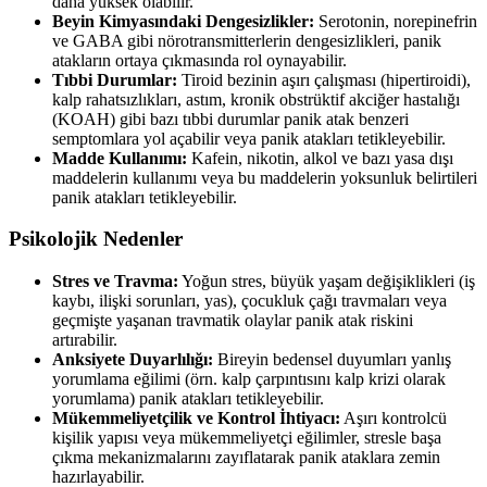
daha yüksek olabilir.
Beyin Kimyasındaki Dengesizlikler:
Serotonin, norepinefrin
ve GABA gibi nörotransmitterlerin dengesizlikleri, panik
atakların ortaya çıkmasında rol oynayabilir.
Tıbbi Durumlar:
Tiroid bezinin aşırı çalışması (hipertiroidi),
kalp rahatsızlıkları, astım, kronik obstrüktif akciğer hastalığı
(KOAH) gibi bazı tıbbi durumlar panik atak benzeri
semptomlara yol açabilir veya panik atakları tetikleyebilir.
Madde Kullanımı:
Kafein, nikotin, alkol ve bazı yasa dışı
maddelerin kullanımı veya bu maddelerin yoksunluk belirtileri
panik atakları tetikleyebilir.
Psikolojik Nedenler
Stres ve Travma:
Yoğun stres, büyük yaşam değişiklikleri (iş
kaybı, ilişki sorunları, yas), çocukluk çağı travmaları veya
geçmişte yaşanan travmatik olaylar panik atak riskini
artırabilir.
Anksiyete Duyarlılığı:
Bireyin bedensel duyumları yanlış
yorumlama eğilimi (örn. kalp çarpıntısını kalp krizi olarak
yorumlama) panik atakları tetikleyebilir.
Mükemmeliyetçilik ve Kontrol İhtiyacı:
Aşırı kontrolcü
kişilik yapısı veya mükemmeliyetçi eğilimler, stresle başa
çıkma mekanizmalarını zayıflatarak panik ataklara zemin
hazırlayabilir.