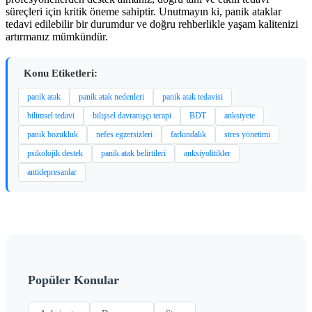
süreçleri için kritik öneme sahiptir. Unutmayın ki, panik ataklar
tedavi edilebilir bir durumdur ve doğru rehberlikle yaşam kalitenizi
artırmanız mümkündür.
Konu Etiketleri:
panik atak
panik atak nedenleri
panik atak tedavisi
bilimsel tedavi
bilişsel davranışçı terapi
BDT
anksiyete
panik bozukluk
nefes egzersizleri
farkındalık
stres yönetimi
psikolojik destek
panik atak belirtileri
anksiyolitikler
antidepresanlar
Popüler Konular