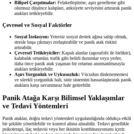
Bilişsel Çarpıtmalar:
Felaketleştirme, aşırı genelleme gibi
olumsuz düşünce kalıpları, anksiyete seviyesini artırarak panik
atakları tetikleyebilir.
Çevresel ve Sosyal Faktörler
Sosyal İzolasyon:
Yetersiz sosyal destek ağına sahip olmak,
stresle başa çıkmayı zorlaştırabilir ve panik atak riskini
artırabilir.
Çevresel Tetikleyiciler:
Kapalı alanlar (agorafobi ile birlikte),
kalabalık ortamlar, trafik gibi belirli durumlar veya yerler,
daha önce panik atak yaşanan bir ortamın anımsatılmasıyla
atakları tetikleyebilir.
Aşırı Yorgunluk ve Uykusuzluk:
Vücudun dinlenememesi
ve sürekli yorgunluk hali, sinir sistemini hassaslaştırarak panik
ataklara karşı savunmasız hale getirebilir.
Panik Atağa Karşı Bilimsel Yaklaşımlar
ve Tedavi Yöntemleri
Panik ataklar, doğru tedavi yöntemleri uygulandığında oldukça etkili
bir şekilde yönetilebilir ve kontrol altına alınabilir. Tedavi genellikle
psikoterapi, ilaç tedavisi veya her ikisinin kombinasyonunu içerir.