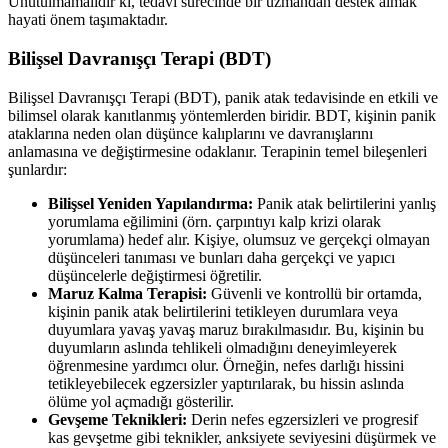
Unutulmamalıdır ki, tedavi sürecinde bir uzmandan destek almak
hayati önem taşımaktadır.
Bilişsel Davranışçı Terapi (BDT)
Bilişsel Davranışçı Terapi (BDT), panik atak tedavisinde en etkili ve
bilimsel olarak kanıtlanmış yöntemlerden biridir. BDT, kişinin panik
ataklarına neden olan düşünce kalıplarını ve davranışlarını
anlamasına ve değiştirmesine odaklanır. Terapinin temel bileşenleri
şunlardır:
Bilişsel Yeniden Yapılandırma:
Panik atak belirtilerini yanlış
yorumlama eğilimini (örn. çarpıntıyı kalp krizi olarak
yorumlama) hedef alır. Kişiye, olumsuz ve gerçekçi olmayan
düşünceleri tanıması ve bunları daha gerçekçi ve yapıcı
düşüncelerle değiştirmesi öğretilir.
Maruz Kalma Terapisi:
Güvenli ve kontrollü bir ortamda,
kişinin panik atak belirtilerini tetikleyen durumlara veya
duyumlara yavaş yavaş maruz bırakılmasıdır. Bu, kişinin bu
duyumların aslında tehlikeli olmadığını deneyimleyerek
öğrenmesine yardımcı olur. Örneğin, nefes darlığı hissini
tetikleyebilecek egzersizler yaptırılarak, bu hissin aslında
ölüme yol açmadığı gösterilir.
Gevşeme Teknikleri:
Derin nefes egzersizleri ve progresif
kas gevşetme gibi teknikler, anksiyete seviyesini düşürmek ve