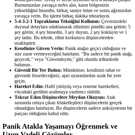
Burnunuzdan yavaşça nefes alın, karın bölgenizin
yükseldiğini hissedin, birkaç saniye tutun ve sonra ağzınızdan
yavaşça verin. Bu işlemi birkaç dakika tekrarlayın.
5-4-3-2-1 Topraklama Tekniğini Kullanın:
Çevrenizdeki
duyusal detaylara odaklanarak zihninizi şimdiki ana getirin: 5
şey görün, 4 şey hissedin, 3 şey duyun, 2 şey koklayın ve 1
şey tadın. Bu teknik, zihni korkutucu düşüncelerden
uzaklaştırır.
Kendinize Güven Verin:
Panik atağın geçici olduğunu ve
size zarar vermeyeceğini hatırlatın. "Bu sadece bir panik atağı,
geçecek," veya "Güvendeyim," gibi olumlu telkinlerde
bulunun.
Güvenli Bir Yer Bulun:
Mümkünse, kendinizi rahat ve
güvende hissedeceğiniz, aşırı uyaranlardan uzak bir yere
geçin.
Hareket Edin:
Hafif yürüyüş veya esneme hareketleri,
vücuttaki gerilimi azaltmaya yardımcı olabilir.
Tekrar Eden Düşüncelere Meydan Okuyun:
Atak
sırasında ortaya çıkan felaketleştirici düşüncelerin gerçek
olmadığını hatırlayın. Bu düşüncelerin sadece anksiyetenin bir
parçası olduğunu kabul edin.
Panik Atakla Yaşamayı Öğrenmek ve
Uzun Vadeli Çözümler