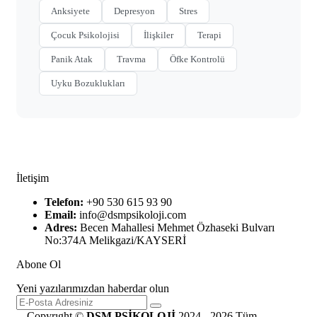
Anksiyete
Depresyon
Stres
Çocuk Psikolojisi
İlişkiler
Terapi
Panik Atak
Travma
Öfke Kontrolü
Uyku Bozuklukları
İletişim
Telefon:
+90 530 615 93 90
Email:
info@dsmpsikoloji.com
Adres:
Becen Mahallesi Mehmet Özhaseki Bulvarı
No:374A Melikgazi/KAYSERİ
Abone Ol
Yeni yazılarımızdan haberdar olun
Copyrıght ©
DSM PSİKOLOJİ
2024 - 2026 Tüm