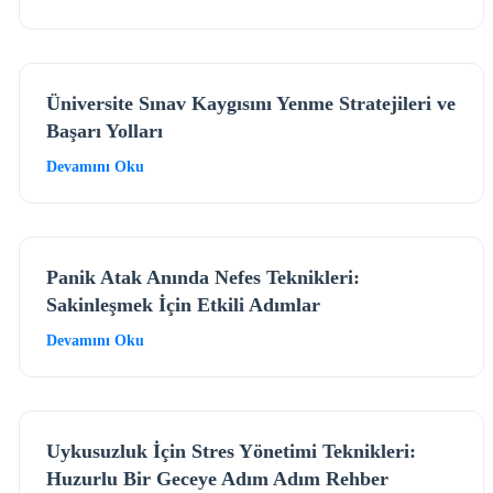
Üniversite Sınav Kaygısını Yenme Stratejileri ve
Başarı Yolları
Devamını Oku
Panik Atak Anında Nefes Teknikleri:
Sakinleşmek İçin Etkili Adımlar
Devamını Oku
Uykusuzluk İçin Stres Yönetimi Teknikleri:
Huzurlu Bir Geceye Adım Adım Rehber