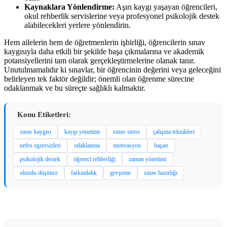
Kaynaklara Yönlendirme:
Aşırı kaygı yaşayan öğrencileri,
okul rehberlik servislerine veya profesyonel psikolojik destek
alabilecekleri yerlere yönlendirin.
Hem ailelerin hem de öğretmenlerin işbirliği, öğrencilerin sınav
kaygısıyla daha etkili bir şekilde başa çıkmalarına ve akademik
potansiyellerini tam olarak gerçekleştirmelerine olanak tanır.
Unutulmamalıdır ki sınavlar, bir öğrencinin değerini veya geleceğini
belirleyen tek faktör değildir; önemli olan öğrenme sürecine
odaklanmak ve bu süreçte sağlıklı kalmaktır.
Konu Etiketleri:
sınav kaygısı
kaygı yönetimi
sınav stresi
çalışma teknikleri
nefes egzersizleri
odaklanma
motivasyon
başarı
psikolojik destek
öğrenci rehberliği
zaman yönetimi
olumlu düşünce
farkındalık
gevşeme
sınav hazırlığı