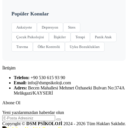
Popüler Konular
Anksiyete
Depresyon
Stres
Çocuk Psikolojisi
İlişkiler
Terapi
Panik Atak
Travma
Öfke Kontrolü
Uyku Bozuklukları
İletişim
Telefon:
+90 530 615 93 90
Email:
info@dsmpsikoloji.com
Adres:
Becen Mahallesi Mehmet Özhaseki Bulvarı No:374A
Melikgazi/KAYSERİ
Abone Ol
Yeni yazılarımızdan haberdar olun
Copyrıght ©
DSM PSİKOLOJİ
2024 - 2026 Tüm Hakları Saklıdır.