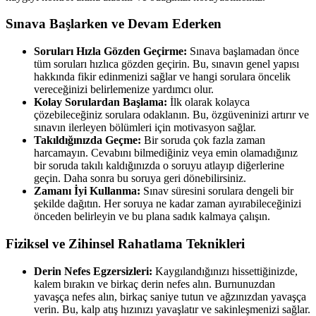
Sınava Başlarken ve Devam Ederken
Soruları Hızla Gözden Geçirme:
Sınava başlamadan önce
tüm soruları hızlıca gözden geçirin. Bu, sınavın genel yapısı
hakkında fikir edinmenizi sağlar ve hangi sorulara öncelik
vereceğinizi belirlemenize yardımcı olur.
Kolay Sorulardan Başlama:
İlk olarak kolayca
çözebileceğiniz sorulara odaklanın. Bu, özgüveninizi artırır ve
sınavın ilerleyen bölümleri için motivasyon sağlar.
Takıldığınızda Geçme:
Bir soruda çok fazla zaman
harcamayın. Cevabını bilmediğiniz veya emin olamadığınız
bir soruda takılı kaldığınızda o soruyu atlayıp diğerlerine
geçin. Daha sonra bu soruya geri dönebilirsiniz.
Zamanı İyi Kullanma:
Sınav süresini sorulara dengeli bir
şekilde dağıtın. Her soruya ne kadar zaman ayırabileceğinizi
önceden belirleyin ve bu plana sadık kalmaya çalışın.
Fiziksel ve Zihinsel Rahatlama Teknikleri
Derin Nefes Egzersizleri:
Kaygılandığınızı hissettiğinizde,
kalem bırakın ve birkaç derin nefes alın. Burnunuzdan
yavaşça nefes alın, birkaç saniye tutun ve ağzınızdan yavaşça
verin. Bu, kalp atış hızınızı yavaşlatır ve sakinleşmenizi sağlar.