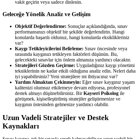
vakit geçirin veya sadece dinlenin.
Geleceğe Yönelik Analiz ve Gelişim
Objektif Değerlendirme:
Sonuçlar açıklandığında, sınav
performansınızı objektif bir şekilde değerlendirin. Hangi
konularda başarılı oldunuz, hangi konularda eksiklikleriniz
var?
Kaygı Tetikleyicilerini Belirleme:
Sınav öncesinde veya
sırasında kaygınızı tetikleyen faktörleri düşünün. Bu,
gelecekteki sınavlar için önlem almanıza yardımcı olacaktır.
Stratejileri Gözden Geçirme:
Uyguladığınız kaygı yönetimi
tekniklerinin ne kadar etkili olduğunu analiz edin. Neleri daha
iyi yapabilirsiniz? Yeni stratejilere mi ihtiyacınız var?
Yardım Almaktan Çekinmeyin:
Eğer sınav kaygınız yaşam
kalitenizi olumsuz etkilemeye devam ediyorsa, profesyonel
destek almayı düşünebilirsiniz. Bir
Kayseri Psikolog
ile
görüşmek, kişiselleştirilmiş stratejiler geliştirmenize ve
kaygının üstesinden gelmenize yardımcı olabilir.
Uzun Vadeli Stratejiler ve Destek
Kaynakları
Sınav kaygısı, tek bir sınavla sınırlı kalmayabilir ve uzun vadeli bir