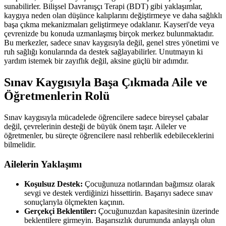
sunabilirler. Bilişsel Davranışçı Terapi (BDT) gibi yaklaşımlar,
kaygıya neden olan düşünce kalıplarını değiştirmeye ve daha sağlıklı
başa çıkma mekanizmaları geliştirmeye odaklanır. Kayseri'de veya
çevrenizde bu konuda uzmanlaşmış birçok merkez bulunmaktadır.
Bu merkezler, sadece sınav kaygısıyla değil, genel stres yönetimi ve
ruh sağlığı konularında da destek sağlayabilirler. Unutmayın ki
yardım istemek bir zayıflık değil, aksine güçlü bir adımdır.
Sınav Kaygısıyla Başa Çıkmada Aile ve
Öğretmenlerin Rolü
Sınav kaygısıyla mücadelede öğrencilere sadece bireysel çabalar
değil, çevrelerinin desteği de büyük önem taşır. Aileler ve
öğretmenler, bu süreçte öğrencilere nasıl rehberlik edebileceklerini
bilmelidir.
Ailelerin Yaklaşımı
Koşulsuz Destek:
Çocuğunuza notlarından bağımsız olarak
sevgi ve destek verdiğinizi hissettirin. Başarıyı sadece sınav
sonuçlarıyla ölçmekten kaçının.
Gerçekçi Beklentiler:
Çocuğunuzdan kapasitesinin üzerinde
beklentilere girmeyin. Başarısızlık durumunda anlayışlı olun