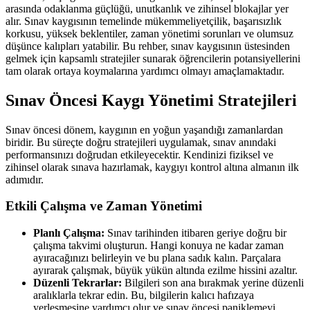
arasında odaklanma güçlüğü, unutkanlık ve zihinsel blokajlar yer
alır. Sınav kaygısının temelinde mükemmeliyetçilik, başarısızlık
korkusu, yüksek beklentiler, zaman yönetimi sorunları ve olumsuz
düşünce kalıpları yatabilir. Bu rehber, sınav kaygısının üstesinden
gelmek için kapsamlı stratejiler sunarak öğrencilerin potansiyellerini
tam olarak ortaya koymalarına yardımcı olmayı amaçlamaktadır.
Sınav Öncesi Kaygı Yönetimi Stratejileri
Sınav öncesi dönem, kaygının en yoğun yaşandığı zamanlardan
biridir. Bu süreçte doğru stratejileri uygulamak, sınav anındaki
performansınızı doğrudan etkileyecektir. Kendinizi fiziksel ve
zihinsel olarak sınava hazırlamak, kaygıyı kontrol altına almanın ilk
adımıdır.
Etkili Çalışma ve Zaman Yönetimi
Planlı Çalışma:
Sınav tarihinden itibaren geriye doğru bir
çalışma takvimi oluşturun. Hangi konuya ne kadar zaman
ayıracağınızı belirleyin ve bu plana sadık kalın. Parçalara
ayırarak çalışmak, büyük yükün altında ezilme hissini azaltır.
Düzenli Tekrarlar:
Bilgileri son ana bırakmak yerine düzenli
aralıklarla tekrar edin. Bu, bilgilerin kalıcı hafızaya
yerleşmesine yardımcı olur ve sınav öncesi paniklemeyi