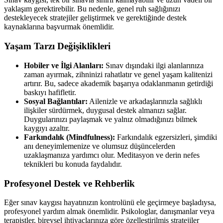
yaklaşım gerektirebilir. Bu nedenle, genel ruh sağlığınızı
destekleyecek stratejiler geliştirmek ve gerektiğinde destek
kaynaklarına başvurmak önemlidir.
Yaşam Tarzı Değişiklikleri
Hobiler ve İlgi Alanları:
Sınav dışındaki ilgi alanlarınıza
zaman ayırmak, zihninizi rahatlatır ve genel yaşam kalitenizi
artırır. Bu, sadece akademik başarıya odaklanmanın getirdiği
baskıyı hafifletir.
Sosyal Bağlantılar:
Ailenizle ve arkadaşlarınızla sağlıklı
ilişkiler sürdürmek, duygusal destek almanızı sağlar.
Duygularınızı paylaşmak ve yalnız olmadığınızı bilmek
kaygıyı azaltır.
Farkındalık (Mindfulness):
Farkındalık egzersizleri, şimdiki
anı deneyimlemenize ve olumsuz düşüncelerden
uzaklaşmanıza yardımcı olur. Meditasyon ve derin nefes
teknikleri bu konuda faydalıdır.
Profesyonel Destek ve Rehberlik
Eğer sınav kaygısı hayatınızın kontrolünü ele geçirmeye başladıysa,
profesyonel yardım almak önemlidir. Psikologlar, danışmanlar veya
terapistler, bireysel ihtiyaçlarınıza göre özelleştirilmiş stratejiler