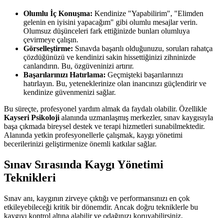
Olumlu İç Konuşma:
Kendinize "Yapabilirim", "Elimden
gelenin en iyisini yapacağım" gibi olumlu mesajlar verin.
Olumsuz düşünceleri fark ettiğinizde bunları olumluya
çevirmeye çalışın.
Görselleştirme:
Sınavda başarılı olduğunuzu, soruları rahatça
çözdüğünüzü ve kendinizi sakin hissettiğinizi zihninizde
canlandırın. Bu, özgüveninizi artırır.
Başarılarınızı Hatırlama:
Geçmişteki başarılarınızı
hatırlayın. Bu, yeteneklerinize olan inancınızı güçlendirir ve
kendinize güvenmenizi sağlar.
Bu süreçte, profesyonel yardım almak da faydalı olabilir. Özellikle
Kayseri Psikoloji
alanında uzmanlaşmış merkezler, sınav kaygısıyla
başa çıkmada bireysel destek ve terapi hizmetleri sunabilmektedir.
Alanında yetkin profesyonellerle çalışmak, kaygı yönetimi
becerilerinizi geliştirmenize önemli katkılar sağlar.
Sınav Sırasında Kaygı Yönetimi
Teknikleri
Sınav anı, kaygının zirveye çıktığı ve performansınızı en çok
etkileyebileceği kritik bir dönemdir. Ancak doğru tekniklerle bu
kaygıyı kontrol altına alabilir ve odağınızı koruyabilirsiniz.