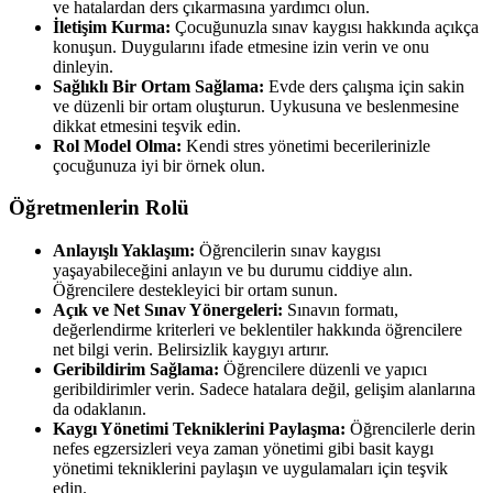
ve hatalardan ders çıkarmasına yardımcı olun.
İletişim Kurma:
Çocuğunuzla sınav kaygısı hakkında açıkça
konuşun. Duygularını ifade etmesine izin verin ve onu
dinleyin.
Sağlıklı Bir Ortam Sağlama:
Evde ders çalışma için sakin
ve düzenli bir ortam oluşturun. Uykusuna ve beslenmesine
dikkat etmesini teşvik edin.
Rol Model Olma:
Kendi stres yönetimi becerilerinizle
çocuğunuza iyi bir örnek olun.
Öğretmenlerin Rolü
Anlayışlı Yaklaşım:
Öğrencilerin sınav kaygısı
yaşayabileceğini anlayın ve bu durumu ciddiye alın.
Öğrencilere destekleyici bir ortam sunun.
Açık ve Net Sınav Yönergeleri:
Sınavın formatı,
değerlendirme kriterleri ve beklentiler hakkında öğrencilere
net bilgi verin. Belirsizlik kaygıyı artırır.
Geribildirim Sağlama:
Öğrencilere düzenli ve yapıcı
geribildirimler verin. Sadece hatalara değil, gelişim alanlarına
da odaklanın.
Kaygı Yönetimi Tekniklerini Paylaşma:
Öğrencilerle derin
nefes egzersizleri veya zaman yönetimi gibi basit kaygı
yönetimi tekniklerini paylaşın ve uygulamaları için teşvik
edin.