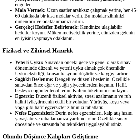
engeller.
Mola Vermek:
Uzun saatler aralıksız çalışmak yerine, her 45-
60 dakikada bir kısa molalar verin. Bu molalar zihninizi
dinlendirir ve odaklanmanızı artırır.
Gerçekçi Hedefler Belirlemek:
Kendinize ulaşılabilir
hedefler koyun. Mükemmeliyetçilik yerine, elinizden gelenin
en iyisini yapmaya odaklanın.
Fiziksel ve Zihinsel Hazırlık
Yeterli Uyku:
Sınavdan önceki gece ve genel olarak sınav
döneminde düzenli ve yeterli uyku almak çok önemlidir.
Uyku eksikliği, konsantrasyonu düşürür ve kaygıyı artırır.
Sağlıklı Beslenme:
Dengeli ve düzenli beslenin. Özellikle
sınavdan önce ağır ve yağlı yiyeceklerden kaçının. Hafif,
besleyici öğünler tercih edin. Kafein tüketimini sınırlayın.
Egzersiz:
Düzenli fiziksel aktivite, stresi azaltmanın ve ruh
halini iyileştirmenin etkili bir yoludur. Yürüyüş, koşu veya
yoga gibi hafif egzersizler zihninizi rahatlatır.
Nefes Egzersizleri:
Derin nefes egzersizleri, kalp atış hızını
yavaşlatır ve rahatlamanıza yardımcı olur. Özellikle sınav
öncesinde ve sırasında bu teknikleri uygulayabilirsiniz.
Olumlu Düşünce Kalıpları Geliştirme