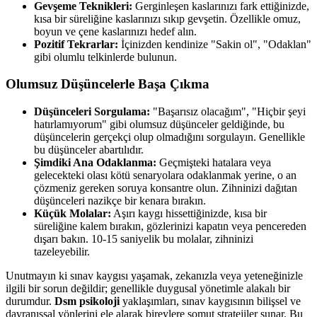
Gevşeme Teknikleri:
Gerginleşen kaslarınızı fark ettiğinizde,
kısa bir süreliğine kaslarınızı sıkıp gevşetin. Özellikle omuz,
boyun ve çene kaslarınızı hedef alın.
Pozitif Tekrarlar:
İçinizden kendinize "Sakin ol", "Odaklan"
gibi olumlu telkinlerde bulunun.
Olumsuz Düşüncelerle Başa Çıkma
Düşünceleri Sorgulama:
"Başarısız olacağım", "Hiçbir şeyi
hatırlamıyorum" gibi olumsuz düşünceler geldiğinde, bu
düşüncelerin gerçekçi olup olmadığını sorgulayın. Genellikle
bu düşünceler abartılıdır.
Şimdiki Ana Odaklanma:
Geçmişteki hatalara veya
gelecekteki olası kötü senaryolara odaklanmak yerine, o an
çözmeniz gereken soruya konsantre olun. Zihninizi dağıtan
düşünceleri nazikçe bir kenara bırakın.
Küçük Molalar:
Aşırı kaygı hissettiğinizde, kısa bir
süreliğine kalem bırakın, gözlerinizi kapatın veya pencereden
dışarı bakın. 10-15 saniyelik bu molalar, zihninizi
tazeleyebilir.
Unutmayın ki sınav kaygısı yaşamak, zekanızla veya yeteneğinizle
ilgili bir sorun değildir; genellikle duygusal yönetimle alakalı bir
durumdur.
Dsm psikoloji
yaklaşımları, sınav kaygısının bilişsel ve
davranışsal yönlerini ele alarak bireylere somut stratejiler sunar. Bu