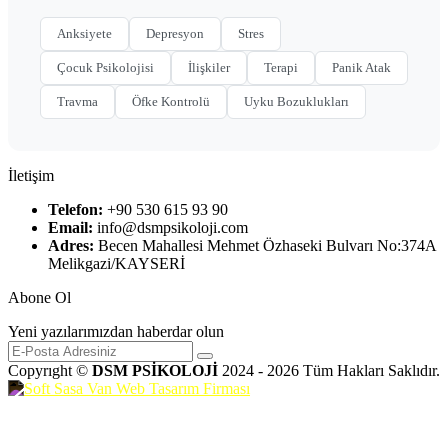
Anksiyete
Depresyon
Stres
Çocuk Psikolojisi
İlişkiler
Terapi
Panik Atak
Travma
Öfke Kontrolü
Uyku Bozuklukları
İletişim
Telefon:
+90 530 615 93 90
Email:
info@dsmpsikoloji.com
Adres:
Becen Mahallesi Mehmet Özhaseki Bulvarı No:374A
Melikgazi/KAYSERİ
Abone Ol
Yeni yazılarımızdan haberdar olun
Copyrıght ©
DSM PSİKOLOJİ
2024 - 2026 Tüm Hakları Saklıdır.