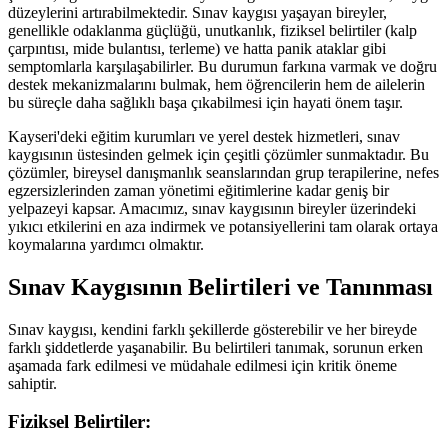
düzeylerini artırabilmektedir. Sınav kaygısı yaşayan bireyler,
genellikle odaklanma güçlüğü, unutkanlık, fiziksel belirtiler (kalp
çarpıntısı, mide bulantısı, terleme) ve hatta panik ataklar gibi
semptomlarla karşılaşabilirler. Bu durumun farkına varmak ve doğru
destek mekanizmalarını bulmak, hem öğrencilerin hem de ailelerin
bu süreçle daha sağlıklı başa çıkabilmesi için hayati önem taşır.
Kayseri'deki eğitim kurumları ve yerel destek hizmetleri, sınav
kaygısının üstesinden gelmek için çeşitli çözümler sunmaktadır. Bu
çözümler, bireysel danışmanlık seanslarından grup terapilerine, nefes
egzersizlerinden zaman yönetimi eğitimlerine kadar geniş bir
yelpazeyi kapsar. Amacımız, sınav kaygısının bireyler üzerindeki
yıkıcı etkilerini en aza indirmek ve potansiyellerini tam olarak ortaya
koymalarına yardımcı olmaktır.
Sınav Kaygısının Belirtileri ve Tanınması
Sınav kaygısı, kendini farklı şekillerde gösterebilir ve her bireyde
farklı şiddetlerde yaşanabilir. Bu belirtileri tanımak, sorunun erken
aşamada fark edilmesi ve müdahale edilmesi için kritik öneme
sahiptir.
Fiziksel Belirtiler: