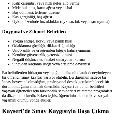
Kalp çarpıntısı veya hızlı nefes alıp verme
Mide bulantısı, karın ağrısı veya ishal
Baş dönmesi, terleme, titreme
Kas gerginliği, baş ağrısı
Uyku düzeninde bozukluklar (uykusuzluk veya aşırı uyuma)
Duygusal ve Zihinsel Belirtiler:
Yoğun endişe, korku veya panik hissi
Odaklanma güçlüğü, dikkat dağınıklığı
Unutkanlık veya öğrenilen bilgiyi hatırlayamama
Kendine güvensizlik, yetersizlik hissi
Negatif düşünceler, felaket senaryoları kurma
Sınavdan kaçınma isteği veya erteleme davranışı
Bu belirtilerden birkaçını veya çoğunu düzenli olarak deneyimleyen
bir öğrenci, sınav kaygısı yaşıyor olabilir. Bu durumun sadece bir
'sınav heyecanı' olmadığını, profesyonel destek gerektirebilecek bir
durum olduğunu anlamak önemlidir. Kayseri'de bu tür belirtileri
yaşayan öğrenciler için farkındalık seminerleri ve tarama programları
da düzenlenmektedir. Erken teşhis, öğrencinin akademik ve sosyal
yaşamını olumlu yönde etkiler.
Kayseri'de Sınav Kaygısıyla Başa Çıkma