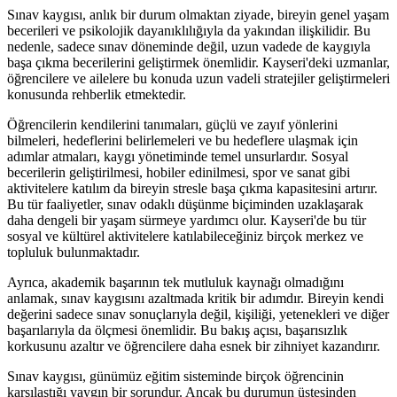
Sınav kaygısı, anlık bir durum olmaktan ziyade, bireyin genel yaşam
becerileri ve psikolojik dayanıklılığıyla da yakından ilişkilidir. Bu
nedenle, sadece sınav döneminde değil, uzun vadede de kaygıyla
başa çıkma becerilerini geliştirmek önemlidir. Kayseri'deki uzmanlar,
öğrencilere ve ailelere bu konuda uzun vadeli stratejiler geliştirmeleri
konusunda rehberlik etmektedir.
Öğrencilerin kendilerini tanımaları, güçlü ve zayıf yönlerini
bilmeleri, hedeflerini belirlemeleri ve bu hedeflere ulaşmak için
adımlar atmaları, kaygı yönetiminde temel unsurlardır. Sosyal
becerilerin geliştirilmesi, hobiler edinilmesi, spor ve sanat gibi
aktivitelere katılım da bireyin stresle başa çıkma kapasitesini artırır.
Bu tür faaliyetler, sınav odaklı düşünme biçiminden uzaklaşarak
daha dengeli bir yaşam sürmeye yardımcı olur. Kayseri'de bu tür
sosyal ve kültürel aktivitelere katılabileceğiniz birçok merkez ve
topluluk bulunmaktadır.
Ayrıca, akademik başarının tek mutluluk kaynağı olmadığını
anlamak, sınav kaygısını azaltmada kritik bir adımdır. Bireyin kendi
değerini sadece sınav sonuçlarıyla değil, kişiliği, yetenekleri ve diğer
başarılarıyla da ölçmesi önemlidir. Bu bakış açısı, başarısızlık
korkusunu azaltır ve öğrencilere daha esnek bir zihniyet kazandırır.
Sınav kaygısı, günümüz eğitim sisteminde birçok öğrencinin
karşılaştığı yaygın bir sorundur. Ancak bu durumun üstesinden