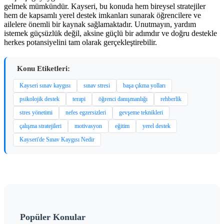
gelmek mümkündür. Kayseri, bu konuda hem bireysel stratejiler
hem de kapsamlı yerel destek imkanları sunarak öğrencilere ve
ailelere önemli bir kaynak sağlamaktadır. Unutmayın, yardım
istemek güçsüzlük değil, aksine güçlü bir adımdır ve doğru destekle
herkes potansiyelini tam olarak gerçekleştirebilir.
Konu Etiketleri:
Kayseri sınav kaygısı
sınav stresi
başa çıkma yolları
psikolojik destek
terapi
öğrenci danışmanlığı
rehberlik
stres yönetimi
nefes egzersizleri
gevşeme teknikleri
çalışma stratejileri
motivasyon
eğitim
yerel destek
Kayseri'de Sınav Kaygısı Nedir
Popüler Konular