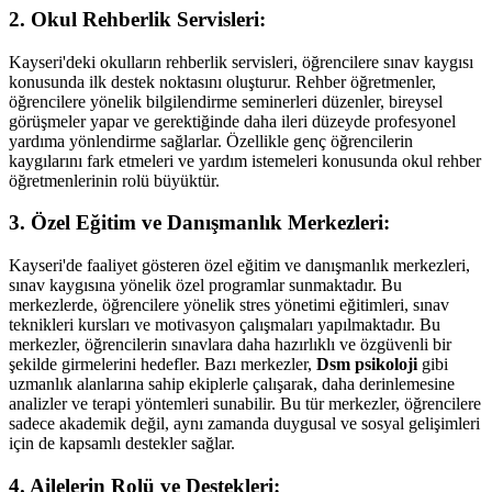
2. Okul Rehberlik Servisleri:
Kayseri'deki okulların rehberlik servisleri, öğrencilere sınav kaygısı
konusunda ilk destek noktasını oluşturur. Rehber öğretmenler,
öğrencilere yönelik bilgilendirme seminerleri düzenler, bireysel
görüşmeler yapar ve gerektiğinde daha ileri düzeyde profesyonel
yardıma yönlendirme sağlarlar. Özellikle genç öğrencilerin
kaygılarını fark etmeleri ve yardım istemeleri konusunda okul rehber
öğretmenlerinin rolü büyüktür.
3. Özel Eğitim ve Danışmanlık Merkezleri:
Kayseri'de faaliyet gösteren özel eğitim ve danışmanlık merkezleri,
sınav kaygısına yönelik özel programlar sunmaktadır. Bu
merkezlerde, öğrencilere yönelik stres yönetimi eğitimleri, sınav
teknikleri kursları ve motivasyon çalışmaları yapılmaktadır. Bu
merkezler, öğrencilerin sınavlara daha hazırlıklı ve özgüvenli bir
şekilde girmelerini hedefler. Bazı merkezler,
Dsm psikoloji
gibi
uzmanlık alanlarına sahip ekiplerle çalışarak, daha derinlemesine
analizler ve terapi yöntemleri sunabilir. Bu tür merkezler, öğrencilere
sadece akademik değil, aynı zamanda duygusal ve sosyal gelişimleri
için de kapsamlı destekler sağlar.
4. Ailelerin Rolü ve Destekleri: