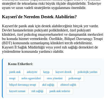
stratejileri ile tekrarlama riski büyük ölçüde düşürülebilir. Tedaviye
uyum ve uzun vadeli stratejilerin uygulanması önemlidir.
Kayseri'de Nereden Destek Alabilirim?
Kayseri'de panik atak için destek alabileceğiniz birçok yer vardır.
Devlet hastanelerinin psikiyatri poliklinikleri, özel psikiyatri
klinikleri, özel psikolog muayenehaneleri ve danışmanlık merkezleri
bu konuda hizmet vermektedir. Özellikle, Bilişsel Davranışçı Terapi
(BDT) konusunda uzmanlaşmış klinikleri tercih edebilirsiniz.
Kayseri İl Sağlık Müdürlüğü veya yerel ruh sağlığı dernekleri de
yönlendirme konusunda yardımcı olabilir.
Konu Etiketleri:
panik atak
anksiyete
kaygı
kayseri destek
psikolojik yardım
terapi
nefes egzersizleri
stres yönetimi
psikoterapi
bilişsel davranışçı terapi
akıl sağlığı
zihinsel sağlık
kayseri uzman
ruh sağlığı
panik atak tedavisi