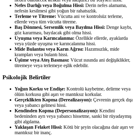
Nefes Darlığı veya Boğulma Hissi:
Derin nefes alamama,
nefesin kesilmesi gibi yoğun bir rahatsızlık.
Terleme ve Titreme:
Vücutta ani ve kontrolsüz terleme,
ellerde veya tüm vücutta titreme.
Baş Dönmesi, Sersemlik veya Bayılma Hissi:
Denge kaybı,
göz kararması, bayılacak gibi olma hissi.
Uyuşma veya Karıncalanma:
Özellikle ellerde, ayaklarda
veya yüzde uyuşma ve karıncalanma hissi.
Mide Bulantısı veya Karın Ağrısı:
Hazımsızlık, mide
krampları veya bulantı hissi.
Üşüme veya Ateş Basması:
Vücut ısısında ani değişiklikler,
titremeye veya terlemeye eşlik edebilir.
Psikolojik Belirtiler
Yoğun Korku ve Endişe:
Kontrolü kaybetme, delirme veya
ölüm korkusu gibi aşırı ve mantıksız korkular.
Gerçeklikten Kopma (Derealizasyon):
Çevrenin gerçek dışı
veya yabancı gelmesi hissi.
Kendinden Kopma (Depersonalizasyon):
Kendini
bedeninden ayrı veya yabancı hissetme, sanki bir rüyadaymış
gibi algılama.
Yaklaşan Felaket Hissi:
Kötü bir şeyin olacağına dair aşırı ve
mantıksız bir inanç.