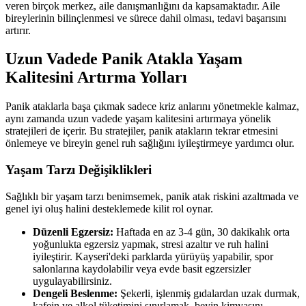
veren birçok merkez, aile danışmanlığını da kapsamaktadır. Aile
bireylerinin bilinçlenmesi ve sürece dahil olması, tedavi başarısını
artırır.
Uzun Vadede Panik Atakla Yaşam
Kalitesini Artırma Yolları
Panik ataklarla başa çıkmak sadece kriz anlarını yönetmekle kalmaz,
aynı zamanda uzun vadede yaşam kalitesini artırmaya yönelik
stratejileri de içerir. Bu stratejiler, panik atakların tekrar etmesini
önlemeye ve bireyin genel ruh sağlığını iyileştirmeye yardımcı olur.
Yaşam Tarzı Değişiklikleri
Sağlıklı bir yaşam tarzı benimsemek, panik atak riskini azaltmada ve
genel iyi oluş halini desteklemede kilit rol oynar.
Düzenli Egzersiz:
Haftada en az 3-4 gün, 30 dakikalık orta
yoğunlukta egzersiz yapmak, stresi azaltır ve ruh halini
iyileştirir. Kayseri'deki parklarda yürüyüş yapabilir, spor
salonlarına kaydolabilir veya evde basit egzersizler
uygulayabilirsiniz.
Dengeli Beslenme:
Şekerli, işlenmiş gıdalardan uzak durmak,
kafein ve alkol tüketimini sınırlamak, beyin kimyasını