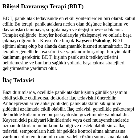
Bilişsel Davranışçı Terapi (BDT)
BDT, panik atak tedavisinde en etkili yöntemlerden biri olarak kabul
edilir. Bu terapi, panik ataklara neden olan düşünce kalıplarını ve
davranışları tanımaya, sorgulamaya ve değiştirmeye odaklanır.
Terapist eşliğinde, bireyler korkularıyla yüzleşmeyi ve onlarla başa
çıkmayı öğrenirler. Kayseri'de birçok
Kayseri Psikolog
, BDT
eğitimi almış olup bu alanda danışmanlık hizmeti sunmaktadır. Bu
terapiler genellikle kısa süreli ve yapılandırılmış olup, bireyin aktif
katılımını gerektirir. BDT, kişinin panik atak tetikleyicilerini
belirlemesine ve bunlarla sağlıklı yollarla başa çıkma stratejileri
geliştirmesine yardımcı olur.
İlaç Tedavisi
Bazı durumlarda, özellikle panik ataklar kişinin günlük yaşamını
ciddi şekilde etkiliyorsa, doktorlar ilaç tedavisini önerebilir.
Antidepresanlar ve anksiyolitikler, panik atakların sıklığını ve
şiddetini azaltmada etkili olabilir. İlaç tedavisi, genellikle psikoterapi
ile birlikte kullanılır ve bir psikiyatristin gözetiminde yapılmalıdır.
Kayseri'deki psikiyatri kliniklerinde veya özel muayenehanelerde
uzman doktorlardan bu konuda bilgi ve destek alabilirsiniz. İlaç
tedavisi, semptomların hızlı bir şekilde kontrol altına alınmasına
yardımcı olurken, terapinin uzun vadeli çözüm sunmasına olanak