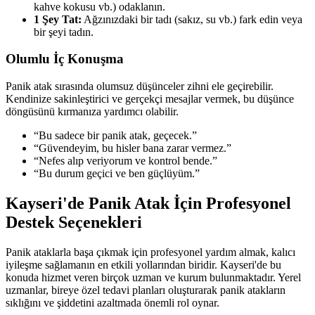
kahve kokusu vb.) odaklanın.
1 Şey Tat:
Ağzınızdaki bir tadı (sakız, su vb.) fark edin veya
bir şeyi tadın.
Olumlu İç Konuşma
Panik atak sırasında olumsuz düşünceler zihni ele geçirebilir.
Kendinize sakinleştirici ve gerçekçi mesajlar vermek, bu düşünce
döngüsünü kırmanıza yardımcı olabilir.
“Bu sadece bir panik atak, geçecek.”
“Güvendeyim, bu hisler bana zarar vermez.”
“Nefes alıp veriyorum ve kontrol bende.”
“Bu durum geçici ve ben güçlüyüm.”
Kayseri'de Panik Atak İçin Profesyonel
Destek Seçenekleri
Panik ataklarla başa çıkmak için profesyonel yardım almak, kalıcı
iyileşme sağlamanın en etkili yollarından biridir. Kayseri'de bu
konuda hizmet veren birçok uzman ve kurum bulunmaktadır. Yerel
uzmanlar, bireye özel tedavi planları oluşturarak panik atakların
sıklığını ve şiddetini azaltmada önemli rol oynar.