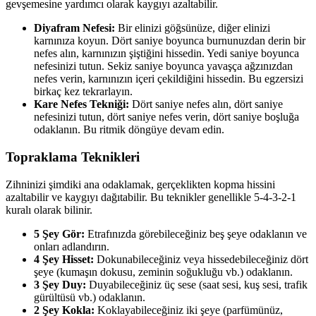
gevşemesine yardımcı olarak kaygıyı azaltabilir.
Diyafram Nefesi:
Bir elinizi göğsünüze, diğer elinizi
karnınıza koyun. Dört saniye boyunca burnunuzdan derin bir
nefes alın, karnınızın şiştiğini hissedin. Yedi saniye boyunca
nefesinizi tutun. Sekiz saniye boyunca yavaşça ağzınızdan
nefes verin, karnınızın içeri çekildiğini hissedin. Bu egzersizi
birkaç kez tekrarlayın.
Kare Nefes Tekniği:
Dört saniye nefes alın, dört saniye
nefesinizi tutun, dört saniye nefes verin, dört saniye boşluğa
odaklanın. Bu ritmik döngüye devam edin.
Topraklama Teknikleri
Zihninizi şimdiki ana odaklamak, gerçeklikten kopma hissini
azaltabilir ve kaygıyı dağıtabilir. Bu teknikler genellikle 5-4-3-2-1
kuralı olarak bilinir.
5 Şey Gör:
Etrafınızda görebileceğiniz beş şeye odaklanın ve
onları adlandırın.
4 Şey Hisset:
Dokunabileceğiniz veya hissedebileceğiniz dört
şeye (kumaşın dokusu, zeminin soğukluğu vb.) odaklanın.
3 Şey Duy:
Duyabileceğiniz üç sese (saat sesi, kuş sesi, trafik
gürültüsü vb.) odaklanın.
2 Şey Kokla:
Koklayabileceğiniz iki şeye (parfümünüz,