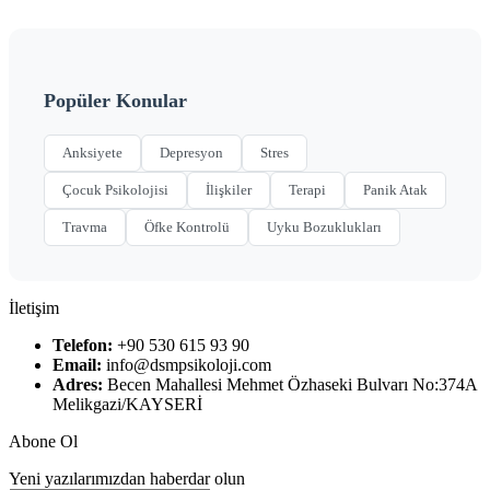
Popüler Konular
Anksiyete
Depresyon
Stres
Çocuk Psikolojisi
İlişkiler
Terapi
Panik Atak
Travma
Öfke Kontrolü
Uyku Bozuklukları
İletişim
Telefon:
+90 530 615 93 90
Email:
info@dsmpsikoloji.com
Adres:
Becen Mahallesi Mehmet Özhaseki Bulvarı No:374A
Melikgazi/KAYSERİ
Abone Ol
Yeni yazılarımızdan haberdar olun