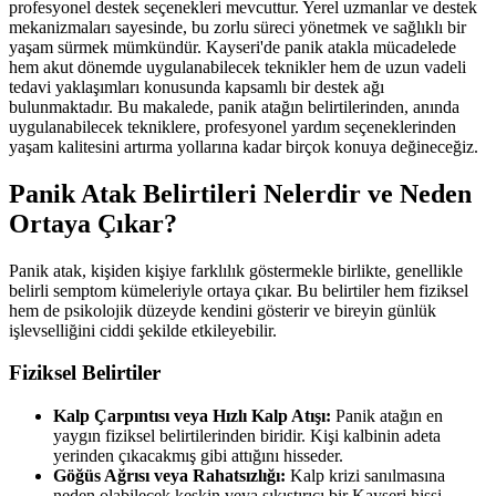
profesyonel destek seçenekleri mevcuttur. Yerel uzmanlar ve destek
mekanizmaları sayesinde, bu zorlu süreci yönetmek ve sağlıklı bir
yaşam sürmek mümkündür. Kayseri'de panik atakla mücadelede
hem akut dönemde uygulanabilecek teknikler hem de uzun vadeli
tedavi yaklaşımları konusunda kapsamlı bir destek ağı
bulunmaktadır. Bu makalede, panik atağın belirtilerinden, anında
uygulanabilecek tekniklere, profesyonel yardım seçeneklerinden
yaşam kalitesini artırma yollarına kadar birçok konuya değineceğiz.
Panik Atak Belirtileri Nelerdir ve Neden
Ortaya Çıkar?
Panik atak, kişiden kişiye farklılık göstermekle birlikte, genellikle
belirli semptom kümeleriyle ortaya çıkar. Bu belirtiler hem fiziksel
hem de psikolojik düzeyde kendini gösterir ve bireyin günlük
işlevselliğini ciddi şekilde etkileyebilir.
Fiziksel Belirtiler
Kalp Çarpıntısı veya Hızlı Kalp Atışı:
Panik atağın en
yaygın fiziksel belirtilerinden biridir. Kişi kalbinin adeta
yerinden çıkacakmış gibi attığını hisseder.
Göğüs Ağrısı veya Rahatsızlığı:
Kalp krizi sanılmasına
neden olabilecek keskin veya sıkıştırıcı bir Kayseri hissi.