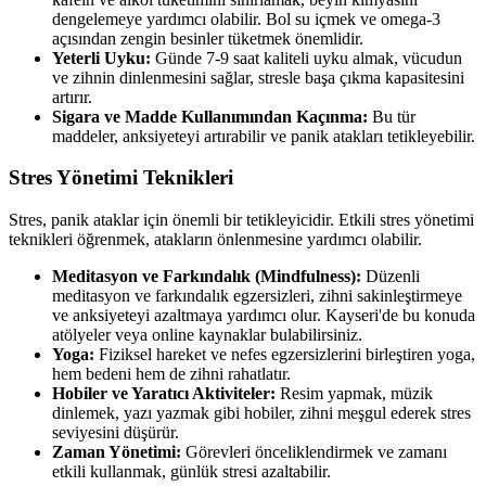
dengelemeye yardımcı olabilir. Bol su içmek ve omega-3
açısından zengin besinler tüketmek önemlidir.
Yeterli Uyku:
Günde 7-9 saat kaliteli uyku almak, vücudun
ve zihnin dinlenmesini sağlar, stresle başa çıkma kapasitesini
artırır.
Sigara ve Madde Kullanımından Kaçınma:
Bu tür
maddeler, anksiyeteyi artırabilir ve panik atakları tetikleyebilir.
Stres Yönetimi Teknikleri
Stres, panik ataklar için önemli bir tetikleyicidir. Etkili stres yönetimi
teknikleri öğrenmek, atakların önlenmesine yardımcı olabilir.
Meditasyon ve Farkındalık (Mindfulness):
Düzenli
meditasyon ve farkındalık egzersizleri, zihni sakinleştirmeye
ve anksiyeteyi azaltmaya yardımcı olur. Kayseri'de bu konuda
atölyeler veya online kaynaklar bulabilirsiniz.
Yoga:
Fiziksel hareket ve nefes egzersizlerini birleştiren yoga,
hem bedeni hem de zihni rahatlatır.
Hobiler ve Yaratıcı Aktiviteler:
Resim yapmak, müzik
dinlemek, yazı yazmak gibi hobiler, zihni meşgul ederek stres
seviyesini düşürür.
Zaman Yönetimi:
Görevleri önceliklendirmek ve zamanı
etkili kullanmak, günlük stresi azaltabilir.