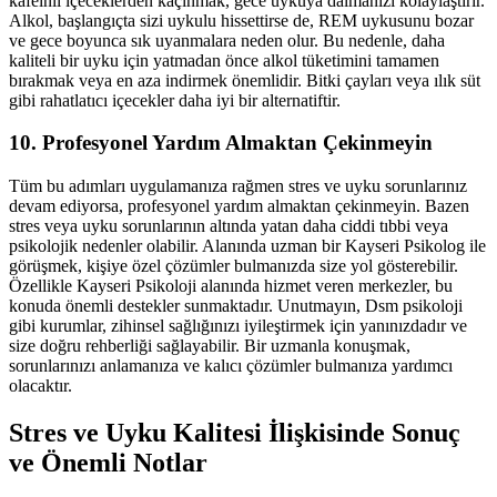
kafeinli içeceklerden kaçınmak, gece uykuya dalmanızı kolaylaştırır.
Alkol, başlangıçta sizi uykulu hissettirse de, REM uykusunu bozar
ve gece boyunca sık uyanmalara neden olur. Bu nedenle, daha
kaliteli bir uyku için yatmadan önce alkol tüketimini tamamen
bırakmak veya en aza indirmek önemlidir. Bitki çayları veya ılık süt
gibi rahatlatıcı içecekler daha iyi bir alternatiftir.
10. Profesyonel Yardım Almaktan Çekinmeyin
Tüm bu adımları uygulamanıza rağmen stres ve uyku sorunlarınız
devam ediyorsa, profesyonel yardım almaktan çekinmeyin. Bazen
stres veya uyku sorunlarının altında yatan daha ciddi tıbbi veya
psikolojik nedenler olabilir. Alanında uzman bir Kayseri Psikolog ile
görüşmek, kişiye özel çözümler bulmanızda size yol gösterebilir.
Özellikle Kayseri Psikoloji alanında hizmet veren merkezler, bu
konuda önemli destekler sunmaktadır. Unutmayın, Dsm psikoloji
gibi kurumlar, zihinsel sağlığınızı iyileştirmek için yanınızdadır ve
size doğru rehberliği sağlayabilir. Bir uzmanla konuşmak,
sorunlarınızı anlamanıza ve kalıcı çözümler bulmanıza yardımcı
olacaktır.
Stres ve Uyku Kalitesi İlişkisinde Sonuç
ve Önemli Notlar