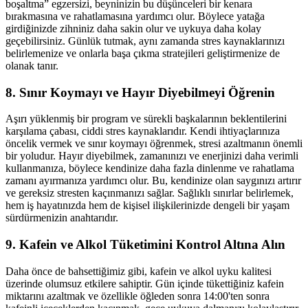
boşaltma” egzersizi, beyninizin bu düşünceleri bir kenara
bırakmasına ve rahatlamasına yardımcı olur. Böylece yatağa
girdiğinizde zihniniz daha sakin olur ve uykuya daha kolay
geçebilirsiniz. Günlük tutmak, aynı zamanda stres kaynaklarınızı
belirlemenize ve onlarla başa çıkma stratejileri geliştirmenize de
olanak tanır.
8. Sınır Koymayı ve Hayır Diyebilmeyi Öğrenin
Aşırı yüklenmiş bir program ve sürekli başkalarının beklentilerini
karşılama çabası, ciddi stres kaynaklarıdır. Kendi ihtiyaçlarınıza
öncelik vermek ve sınır koymayı öğrenmek, stresi azaltmanın önemli
bir yoludur. Hayır diyebilmek, zamanınızı ve enerjinizi daha verimli
kullanmanıza, böylece kendinize daha fazla dinlenme ve rahatlama
zamanı ayırmanıza yardımcı olur. Bu, kendinize olan saygınızı artırır
ve gereksiz stresten kaçınmanızı sağlar. Sağlıklı sınırlar belirlemek,
hem iş hayatınızda hem de kişisel ilişkilerinizde dengeli bir yaşam
sürdürmenizin anahtarıdır.
9. Kafein ve Alkol Tüketimini Kontrol Altına Alın
Daha önce de bahsettiğimiz gibi, kafein ve alkol uyku kalitesi
üzerinde olumsuz etkilere sahiptir. Gün içinde tükettiğiniz kafein
miktarını azaltmak ve özellikle öğleden sonra 14:00'ten sonra