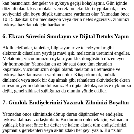
kan basıncınızı dengeler ve uykuya geçişi kolaylaştırır. Gün içinde
düzenli olarak kısa molalar vererek bu teknikleri uygulamak, stres
seviyenizi gün boyu düşük tutmanıza yardımcı olur. Yatmadan önce
10-15 dakikalık bir meditasyon veya derin nefes egzersizi, zihninizi
uykuya hazırlamak için harikadır.
6. Ekran Süresini Sınırlayın ve Dijital Detoks Yapın
Akıllı telefonlar, tabletler, bilgisayarlar ve televizyonlar gibi
elektronik cihazların yaydığı mavi ışık, melatonin üretimini engeller.
Melatonin, vücudumuzun uyku-uyanıklık döngüsünü düzenleyen
bir hormondur. Yatmadan en az bir saat önce tüm ekranları
kapatmak, vücudunuzun doğal olarak melatonin üretmesine ve
uykuya hazırlanmasına yardımcı olur. Kitap okumak, müzik
dinlemek veya sıcak bir duş almak gibi rahatlatıcı aktivitelerle ekran
süresinin yerini doldurabilirsiniz. Bu dijital detoks, sadece uykunuzu
değil, genel zihinsel sağlığınızı da olumlu yönde etkiler.
7. Günlük Endişelerinizi Yazarak Zihninizi Boşaltın
Yatmadan önce zihninizde dönüp duran düşünceler ve endişeler,
uykuya dalmayı zorlaştırabilir. Bu durumu önlemek için, yatmadan
yaklaşık bir saat önce bir defter ve kalem alarak tüm endişelerinizi,
yapmanız gerekenleri veya aklınızdaki her şeyi yazın. Bu “zihin