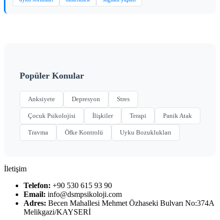
Popüler Konular
Anksiyete
Depresyon
Stres
Çocuk Psikolojisi
İlişkiler
Terapi
Panik Atak
Travma
Öfke Kontrolü
Uyku Bozuklukları
İletişim
Telefon:
+90 530 615 93 90
Email:
info@dsmpsikoloji.com
Adres:
Becen Mahallesi Mehmet Özhaseki Bulvarı No:374A
Melikgazi/KAYSERİ