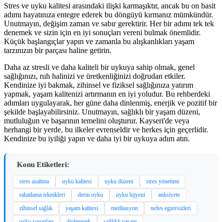
Stres ve uyku kalitesi arasındaki ilişki karmaşıktır, ancak bu on basit
adımı hayatınıza entegre ederek bu döngüyü kırmanız mümkündür.
Unutmayın, değişim zaman ve sabır gerektirir. Her bir adımı tek tek
denemek ve sizin için en iyi sonuçları vereni bulmak önemlidir.
Küçük başlangıçlar yapın ve zamanla bu alışkanlıkları yaşam
tarzınızın bir parçası haline getirin.
Daha az stresli ve daha kaliteli bir uykuya sahip olmak, genel
sağlığınızı, ruh halinizi ve üretkenliğinizi doğrudan etkiler.
Kendinize iyi bakmak, zihinsel ve fiziksel sağlığınıza yatırım
yapmak, yaşam kalitenizi artırmanın en iyi yoludur. Bu rehberdeki
adımları uygulayarak, her güne daha dinlenmiş, enerjik ve pozitif bir
şekilde başlayabilirsiniz. Unutmayın, sağlıklı bir yaşam düzeni,
mutluluğun ve başarının temelini oluşturur. Kayseri'de veya
herhangi bir yerde, bu ilkeler evrenseldir ve herkes için geçerlidir.
Kendinize bu iyiliği yapın ve daha iyi bir uykuya adım atın.
Konu Etiketleri:
stres azaltma
uyku kalitesi
uyku düzeni
stres yönetimi
rahatlama teknikleri
derin uyku
uyku hijyeni
anksiyete
zihinsel sağlık
yaşam kalitesi
meditasyon
nefes egzersizleri
uyku sorunları
dinlenmek
sağlıklı yaşam