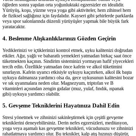
öğleden sonra yapılan orta yoğunluktaki egzersizler en idealidir.
Yürüyüş, koşu, yüzme veya yoga gibi aktiviteler, hem zihinsel hem
de fiziksel sağlığınız için faydalıdır. Kayseri gibi şehirlerde parklarda
veya spor salonlarında düzenli yürüyüşler yapmak bile büyük fark
yaratacaktır.
4. Beslenme Alışkanlıklarınızı Gözden Geçirin
Yediklerinizi ve içtiklerinizi kontrol etmek, uyku kalitenizi doğrudan
etkiler. Ağır, yağlı ve baharatlı yemekleri yatmadan birkaç saat önce
tüketmekten kaçının. Sindirim sisteminizi yormayan hafif yiyecekleri
tercih edin. Özellikle yatmadan önce kafein ve alkol tüketimini
sınırlayın. Kafein uyarıcı etkisiyle uykuyu kaçırırken, alkol ilk başta
uykuya dalmanıza yardımcı olsa da, gece uykusunun kalitesini bozar
ve sık uyanmalara neden olur. Magnezyum, triptofan ve B
vitaminleri açısından zengin gıdalar (muz, yulaf, fındık, ıspanak
gibi) uykuya yardımcı olabilir.
5. Gevşeme Tekniklerini Hayatınıza Dahil Edin
Stresi yönetmek ve zihninizi sakinleştirmek için çeşitli gevşeme
tekniklerini deneyebilirsiniz. Derin nefes egzersizleri, meditasyon,
yoga veya aşamalı kas gevşetme teknikleri, vücudunuzu ve zihninizi
rahatlatmaya yardımcı olur. Bu teknikler, kalp atış hızınızı düşürür,