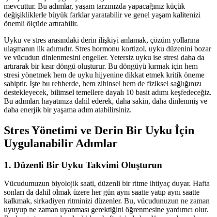
mevcuttur. Bu adımlar, yaşam tarzınızda yapacağınız küçük
değişikliklerle büyük farklar yaratabilir ve genel yaşam kalitenizi
önemli ölçüde artırabilir.
Uyku ve stres arasındaki derin ilişkiyi anlamak, çözüm yollarına
ulaşmanın ilk adımıdır. Stres hormonu kortizol, uyku düzenini bozar
ve vücudun dinlenmesini engeller. Yetersiz uyku ise stresi daha da
artırarak bir kısır döngü oluşturur. Bu döngüyü kırmak için hem
stresi yönetmek hem de uyku hijyenine dikkat etmek kritik öneme
sahiptir. İşte bu rehberde, hem zihinsel hem de fiziksel sağlığınızı
destekleyecek, bilimsel temellere dayalı 10 basit adımı keşfedeceğiz.
Bu adımları hayatınıza dahil ederek, daha sakin, daha dinlenmiş ve
daha enerjik bir yaşama adım atabilirsiniz.
Stres Yönetimi ve Derin Bir Uyku İçin
Uygulanabilir Adımlar
1. Düzenli Bir Uyku Takvimi Oluşturun
Vücudumuzun biyolojik saati, düzenli bir ritme ihtiyaç duyar. Hafta
sonları da dahil olmak üzere her gün aynı saatte yatıp aynı saatte
kalkmak, sirkadiyen ritminizi düzenler. Bu, vücudunuzun ne zaman
uyuyup ne zaman uyanması gerektiğini öğrenmesine yardımcı olur.