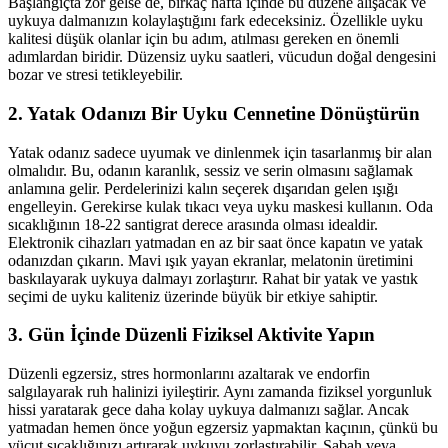
Başlangıçta zor gelse de, birkaç hafta içinde bu düzene alışacak ve
uykuya dalmanızın kolaylaştığını fark edeceksiniz. Özellikle uyku
kalitesi düşük olanlar için bu adım, atılması gereken en önemli
adımlardan biridir. Düzensiz uyku saatleri, vücudun doğal dengesini
bozar ve stresi tetikleyebilir.
2. Yatak Odanızı Bir Uyku Cennetine Dönüştürün
Yatak odanız sadece uyumak ve dinlenmek için tasarlanmış bir alan
olmalıdır. Bu, odanın karanlık, sessiz ve serin olmasını sağlamak
anlamına gelir. Perdelerinizi kalın seçerek dışarıdan gelen ışığı
engelleyin. Gerekirse kulak tıkacı veya uyku maskesi kullanın. Oda
sıcaklığının 18-22 santigrat derece arasında olması idealdir.
Elektronik cihazları yatmadan en az bir saat önce kapatın ve yatak
odanızdan çıkarın. Mavi ışık yayan ekranlar, melatonin üretimini
baskılayarak uykuya dalmayı zorlaştırır. Rahat bir yatak ve yastık
seçimi de uyku kaliteniz üzerinde büyük bir etkiye sahiptir.
3. Gün İçinde Düzenli Fiziksel Aktivite Yapın
Düzenli egzersiz, stres hormonlarını azaltarak ve endorfin
salgılayarak ruh halinizi iyileştirir. Aynı zamanda fiziksel yorgunluk
hissi yaratarak gece daha kolay uykuya dalmanızı sağlar. Ancak
yatmadan hemen önce yoğun egzersiz yapmaktan kaçının, çünkü bu
vücut sıcaklığınızı artırarak uykuyu zorlaştırabilir. Sabah veya