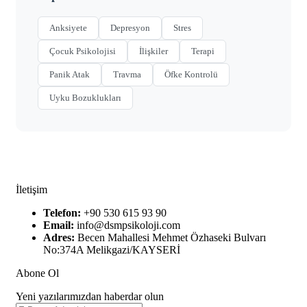
Anksiyete
Depresyon
Stres
Çocuk Psikolojisi
İlişkiler
Terapi
Panik Atak
Travma
Öfke Kontrolü
Uyku Bozuklukları
İletişim
Telefon:
+90 530 615 93 90
Email:
info@dsmpsikoloji.com
Adres:
Becen Mahallesi Mehmet Özhaseki Bulvarı
No:374A Melikgazi/KAYSERİ
Abone Ol
Yeni yazılarımızdan haberdar olun