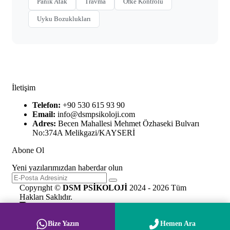
Panik Atak
Travma
Öfke Kontrolü
Uyku Bozuklukları
İletişim
Telefon:
+90 530 615 93 90
Email:
info@dsmpsikoloji.com
Adres:
Becen Mahallesi Mehmet Özhaseki Bulvarı
No:374A Melikgazi/KAYSERİ
Abone Ol
Yeni yazılarımızdan haberdar olun
Copyrıght ©
DSM PSİKOLOJİ
2024 - 2026 Tüm
Hakları Saklıdır.
Bize Yazın
Hemen Ara