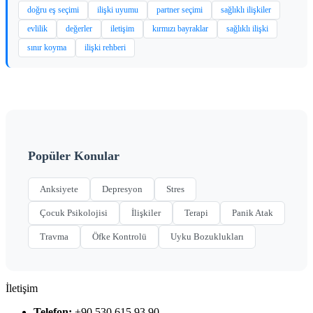
doğru eş seçimi
ilişki uyumu
partner seçimi
sağlıklı ilişkiler
evlilik
değerler
iletişim
kırmızı bayraklar
sağlıklı ilişki
sınır koyma
ilişki rehberi
Popüler Konular
Anksiyete
Depresyon
Stres
Çocuk Psikolojisi
İlişkiler
Terapi
Panik Atak
Travma
Öfke Kontrolü
Uyku Bozuklukları
İletişim
Telefon:
+90 530 615 93 90