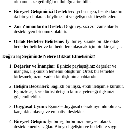
olmanın size getirdiği mutluluğu artırabilir.
Bireysel Gelişiminizi Destekler:
İyi bir ilişki, her iki tarafın
da bireysel olarak büyümesini ve gelişmesini teşvik eder.
Zor Zamanlarda Destek:
Doğru eş, sizi zor zamanlarda
destekleyen bir omuz olabilir.
Ortak Hedefler Belirleme:
İyi bir eş, sizinle birlikte ortak
hedefler belirler ve bu hedeflere ulaşmak için birlikte çalışır.
Doğru Eş Seçiminde Nelere Dikkat Etmelisiniz?
Değerler ve İnançlar:
Eşinizle paylaştığınız değerler ve
inançlar, ilişkinizin temelini oluşturur. Ortak bir temelde
birleşmek, uzun vadeli bir ilişkinin anahtarıdır.
İletişim Becerileri:
Sağlıklı bir ilişki, etkili iletişimle kurulur.
Eşinizle açık ve dürüst iletişim kurma yeteneği ilişkinizi
güçlendirebilir.
Duygusal Uyum:
Eşinizle duygusal olarak uyumlu olmak,
karşılıklı anlayışı ve empatiyi destekler.
Bireysel Gelişim:
İyi bir eş, birbirinizi bireysel olarak
desteklemenizi sağlar. Bireysel gelişim ve hedeflere saygı