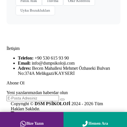
Panik Atak
Travma
Öfke Kontrolü
Uyku Bozuklukları
İletişim
Telefon:
+90 530 615 93 90
Email:
info@dsmpsikoloji.com
Adres:
Becen Mahallesi Mehmet Özhaseki Bulvarı
No:374A Melikgazi/KAYSERİ
Abone Ol
Yeni yazılarımızdan haberdar olun
Copyrıght ©
DSM PSİKOLOJİ
2024 - 2026 Tüm
Hakları Saklıdır.
Bize Yazın
Hemen Ara