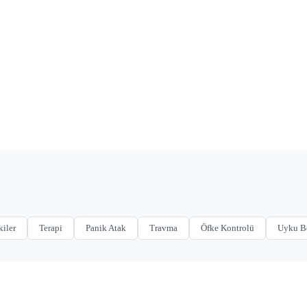
kiler
Terapi
Panik Atak
Travma
Öfke Kontrolü
Uyku B