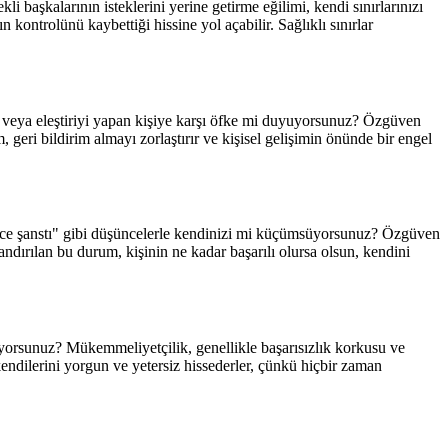
i başkalarının isteklerini yerine getirme eğilimi, kendi sınırlarınızı
ontrolünü kaybettiği hissine yol açabilir. Sağlıklı sınırlar
or veya eleştiriyi yapan kişiye karşı öfke mi duyuyorsunuz? Özgüven
m, geri bildirim almayı zorlaştırır ve kişisel gelişimin önünde bir engel
dece şanstı" gibi düşüncelerle kendinizi mi küçümsüyorsunuz? Özgüven
andırılan bu durum, kişinin ne kadar başarılı olursa olsun, kendini
yuyorsunuz? Mükemmeliyetçilik, genellikle başarısızlık korkusu ve
kendilerini yorgun ve yetersiz hissederler, çünkü hiçbir zaman