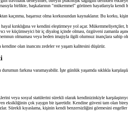
 gibi travmatik deneyimler, bireyin psikolojik sağlığını derinden etkiley
sıyla birlikte, başkalarının "mükemmel" görünen hayatlarıyla kendi haya
tan kaçınma, başarısız olma korkusundan kaynaklanır. Bu korku, kişinin
hayal kırıklığına ve kendini eleştirmeye yol açar. Mükemmeliyetçiler, be
ayıcı ve küçümseyici bir iç diyalog içinde olması, özgüveni zamanla aşınd
mnun olmaması veya beden imajıyla ilgili olumsuz inançlara sahip olmas
n kendine olan inancını zedeler ve yaşam kalitesini düşürür.
i
bu durumun farkına varamayabilir. İşte günlük yaşamda sıklıkla karşılaşı
lerini veya sosyal statülerini sürekli olarak kendinizinkiyle karşılaştı
eksikliğinin çok yaygın bir işaretidir. Kendine güveni tam olan bireyler
lar. Sürekli kıyaslama, kişinin kendi benzersizliğini görmesini engeller 