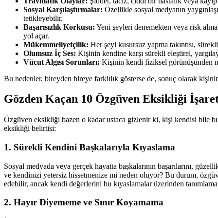
Travmatik Olaylar:
Şiddet, taciz, ciddi bir hastalık veya kayıp
Sosyal Karşılaştırmalar:
Özellikle sosyal medyanın yaygınlaşma
tetikleyebilir.
Başarısızlık Korkusu:
Yeni şeyleri denemekten veya risk almak
yol açar.
Mükemmeliyetçilik:
Her şeyi kusursuz yapma takıntısı, sürekli 
Olumsuz İç Ses:
Kişinin kendine karşı sürekli eleştirel, yargıl
Vücut Algısı Sorunları:
Kişinin kendi fiziksel görünüşünden me
Bu nedenler, bireyden bireye farklılık gösterse de, sonuç olarak kişini
Gözden Kaçan 10 Özgüven Eksikliği İşaret
Özgüven eksikliği bazen o kadar ustaca gizlenir ki, kişi kendisi bile 
eksikliği belirtisi:
1. Sürekli Kendini Başkalarıyla Kıyaslama
Sosyal medyada veya gerçek hayatta başkalarının başarılarını, güzellik
ve kendinizi yetersiz hissetmenize mi neden oluyor? Bu durum, özgüven 
edebilir, ancak kendi değerlerini bu kıyaslamalar üzerinden tanımlamaz
2. Hayır Diyememe ve Sınır Koyamama