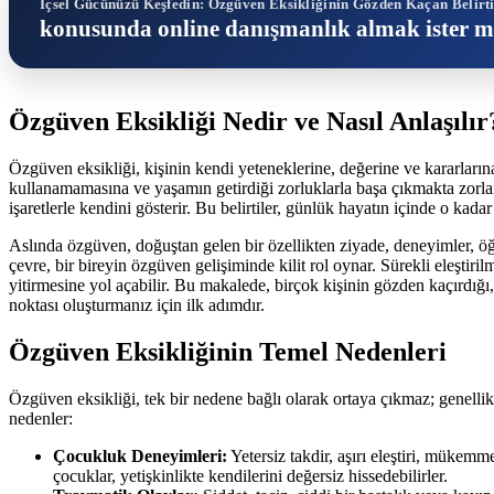
İçsel Gücünüzü Keşfedin: Özgüven Eksikliğinin Gözden Kaçan Belirti
konusunda online danışmanlık almak ister m
Özgüven Eksikliği Nedir ve Nasıl Anlaşılır
Özgüven eksikliği, kişinin kendi yeteneklerine, değerine ve kararlar
kullanamamasına ve yaşamın getirdiği zorluklarla başa çıkmakta zorlanm
işaretlerle kendini gösterir. Bu belirtiler, günlük hayatın içinde o ka
Aslında özgüven, doğuştan gelen bir özellikten ziyade, deneyimler, öğre
çevre, bir bireyin özgüven gelişiminde kilit rol oynar. Sürekli eleştiri
yitirmesine yol açabilir. Bu makalede, birçok kişinin gözden kaçırdığı
noktası oluşturmanız için ilk adımdır.
Özgüven Eksikliğinin Temel Nedenleri
Özgüven eksikliği, tek bir nedene bağlı olarak ortaya çıkmaz; genellik
nedenler:
Çocukluk Deneyimleri:
Yetersiz takdir, aşırı eleştiri, müke
çocuklar, yetişkinlikte kendilerini değersiz hissedebilirler.