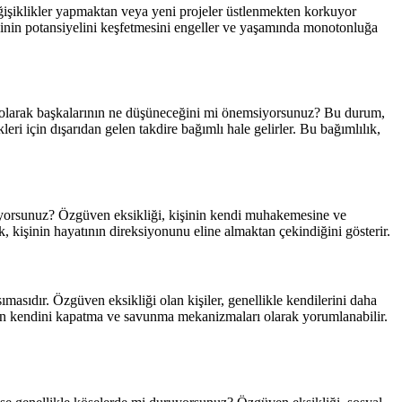
işiklikler yapmaktan veya yeni projeler üstlenmekten korkuyor
inin potansiyelini keşfetmesini engeller ve yaşamında monotonluğa
kli olarak başkalarının ne düşüneceğini mi önemsiyorsunuz? Bu durum,
ri için dışarıdan gelen takdire bağımlı hale gelirler. Bu bağımlılık,
rkuyorsunuz? Özgüven eksikliği, kişinin kendi muhakemesine ve
, kişinin hayatının direksiyonunu eline almaktan çekindiğini gösterir.
sıdır. Özgüven eksikliği olan kişiler, genellikle kendilerini daha
şinin kendini kapatma ve savunma mekanizmaları olarak yorumlanabilir.