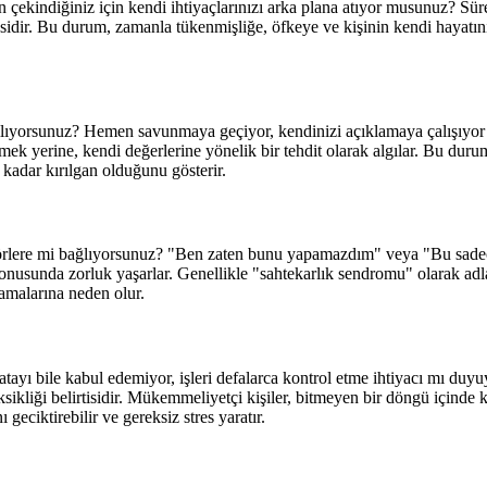
çekindiğiniz için kendi ihtiyaçlarınızı arka plana atıyor musunuz? Sürekl
ir. Bu durum, zamanla tükenmişliğe, öfkeye ve kişinin kendi hayatının k
mı algılıyorsunuz? Hemen savunmaya geçiyor, kendinizi açıklamaya çalışıy
görmek yerine, kendi değerlerine yönelik bir tehdit olarak algılar. Bu duru
e kadar kırılgan olduğunu gösterir.
 faktörlere mi bağlıyorsunuz? "Ben zaten bunu yapamazdım" veya "Bu sa
 konusunda zorluk yaşarlar. Genellikle "sahtekarlık sendromu" olarak adl
aşamalarına neden olur.
atayı bile kabul edemiyor, işleri defalarca kontrol etme ihtiyacı mı du
sikliği belirtisidir. Mükemmeliyetçi kişiler, bitmeyen bir döngü içinde 
eciktirebilir ve gereksiz stres yaratır.