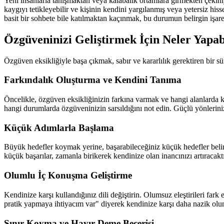
Yeni insanlarla tanışmaktan veya kalabalık ortamlara girmekten çekini
kaygıyı tetikleyebilir ve kişinin kendini yargılanmış veya yetersiz h
basit bir sohbete bile katılmaktan kaçınmak, bu durumun belirgin işaret
Özgüveninizi Geliştirmek İçin Neler Yapabi
Özgüven eksikliğiyle başa çıkmak, sabır ve kararlılık gerektiren bir sü
Farkındalık Oluşturma ve Kendini Tanıma
Öncelikle, özgüven eksikliğinizin farkına varmak ve hangi alanlarda ke
hangi durumlarda özgüveninizin sarsıldığını not edin. Güçlü yönlerinizi
Küçük Adımlarla Başlama
Büyük hedefler koymak yerine, başarabileceğiniz küçük hedefler belir
küçük başarılar, zamanla birikerek kendinize olan inancınızı artıracak
Olumlu İç Konuşma Geliştirme
Kendinize karşı kullandığınız dili değiştirin. Olumsuz eleştirileri far
pratik yapmaya ihtiyacım var" diyerek kendinize karşı daha nazik olun.
Sınır Koyma ve Hayır Deme Becerisi