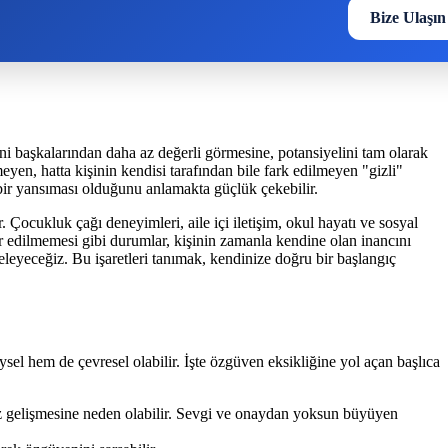
Bize Ulaşın
i başkalarından daha az değerli görmesine, potansiyelini tam olarak
yen, hatta kişinin kendisi tarafından bile fark edilmeyen "gizli"
n bir yansıması olduğunu anlamakta güçlük çekebilir.
 Çocukluk çağı deneyimleri, aile içi iletişim, okul hayatı ve sosyal
kdir edilmemesi gibi durumlar, kişinin zamanla kendine olan inancını
eleyeceğiz. Bu işaretleri tanımak, kendinize doğru bir başlangıç
sel hem de çevresel olabilir. İşte özgüven eksikliğine yol açan başlıca
suz gelişmesine neden olabilir. Sevgi ve onaydan yoksun büyüyen