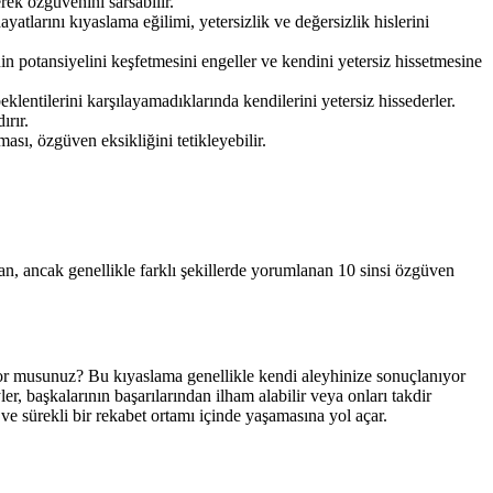
erek özgüvenini sarsabilir.
tlarını kıyaslama eğilimi, yetersizlik ve değersizlik hislerini
 potansiyelini keşfetmesini engeller ve kendini yetersiz hissetmesine
klentilerini karşılayamadıklarında kendilerini yetersiz hissederler.
ırır.
ı, özgüven eksikliğini tetikleyebilir.
lan, ancak genellikle farklı şekillerde yorumlanan 10 sinsi özgüven
rıyor musunuz? Bu kıyaslama genellikle kendi aleyhinize sonuçlanıyor
, başkalarının başarılarından ilham alabilir veya onları takdir
ve sürekli bir rekabet ortamı içinde yaşamasına yol açar.