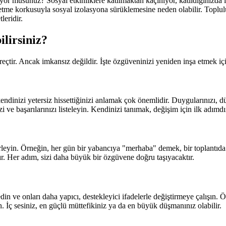
yor musunuz? Sosyal etkinliklere katılmaktan kaçınıyor, katıldığınızda
issetme korkusuyla sosyal izolasyona sürüklemesine neden olabilir. Top
leridir.
lirsiniz?
reçtir. Ancak imkansız değildir. İşte özgüveninizi yeniden inşa etmek içi
ndinizi yetersiz hissettiğinizi anlamak çok önemlidir. Duygularınızı, dü
 ve başarılarınızı listeleyin. Kendinizi tanımak, değişim için ilk adımdı
leyin. Örneğin, her gün bir yabancıya "merhaba" demek, bir toplantıda 
tır. Her adım, sizi daha büyük bir özgüvene doğru taşıyacaktır.
k edin ve onları daha yapıcı, destekleyici ifadelerle değiştirmeye çalış
 İç sesiniz, en güçlü müttefikiniz ya da en büyük düşmanınız olabilir.