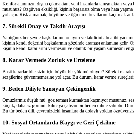
Konfor alanınızın dışına çıkmaktan, yeni insanlarla tanışmaktan vey
musunuz? Özgüven eksikliği, kişinin başarısız olma veya hata yapma
yol açar. Risk almamak, büyüme ve öğrenme fırsatlarını kaçırmak anla
7. Sürekli Onay ve Takdir Arayışı
Yaptığınız her şeyde başkalarının onayını ve takdirini alma ihtiyacı
kişinin kendi değerini başkalarının gözünde araması anlamına gelir. Özg
kişinin kendi kararlarını vermesini ve otantik bir yaşam sürmesini enge
8. Karar Vermede Zorluk ve Erteleme
Basit kararlar bile sizin için büyük bir yük mü oluyor? Sürekli olar
sezgilerine güvenmemesine yol açar. Bu durum, karar verme süreçlerini 
9. Beden Diliyle Yansıyan Çekingenlik
Omuzlarınız düşük mü, göz teması kurmaktan kaçınıyor musunuz, ses to
küçük, daha az görünür kılmaya çalışan bir beden diline sahiptir. Dur
Bu tür beden dili, çevrenizdeki insanlara da dolaylı yoldan özgüvensiz 
10. Sosyal Ortamlarda Kaygı ve Geri Çekilme