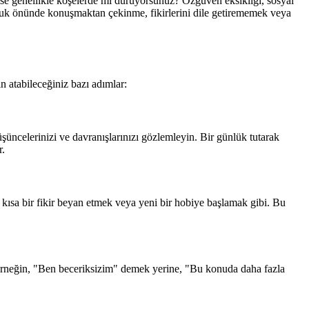
 ise genellikle köşelerde mi duruyorsunuz? Özgüven eksikliği, sosyal
luluk önünde konuşmaktan çekinme, fikirlerini dile getirememek veya
n atabileceğiniz bazı adımlar:
şüncelerinizi ve davranışlarınızı gözlemleyin. Bir günlük tutarak
r.
kısa bir fikir beyan etmek veya yeni bir hobiye başlamak gibi. Bu
ın. Örneğin, "Ben beceriksizim" demek yerine, "Bu konuda daha fazla