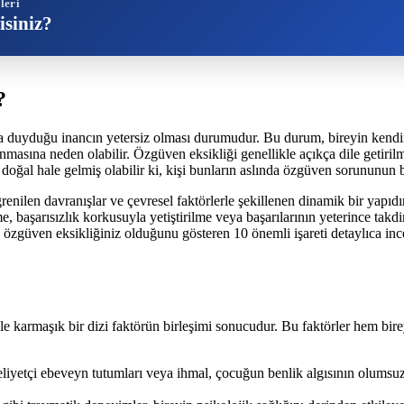
leri
isiniz?
?
ına duyduğu inancın yetersiz olması durumudur. Bu durum, bireyin kendin
asına neden olabilir. Özgüven eksikliği genellikle açıkça dile getirilme
dar doğal hale gelmiş olabilir ki, kişi bunların aslında özgüven sorununu
nilen davranışlar ve çevresel faktörlerle şekillenen dinamik bir yapıdır.
lme, başarısızlık korkusuyla yetiştirilme veya başarılarının yeterince ta
, özgüven eksikliğiniz olduğunu gösteren 10 önemli işareti detaylıca inc
le karmaşık bir dizi faktörün birleşimi sonucudur. Bu faktörler hem birey
mmeliyetçi ebeveyn tutumları veya ihmal, çocuğun benlik algısının olum