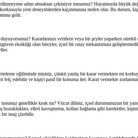
a bilinmeyene adım atmaktan çekiniyor musunuz? Hayatınızda büyük değ
 korkusuyla yeni deneyimlerden kaçınmasına neden olur. Bu durum, kiş
mına gelir.
 mı duyuyorsunuz? Kararlarınızı verirken veya bir şeyler yaparken süre
üven eksikliği olan bireyler, içsel bir onay mekanizması geliştiremedikle
ller.
ak erteleme eğiliminde misiniz, çünkü yanlış bir karar vermekten mi ko
felç edebilir ve kişiyi pasif bir konuma iter. Karar vermekte zorlanmak
nunuz genellikle kısık mı? Vücut diliniz, içsel durumunuzun bir yansıma
uş bozuklukları, elleri kavuşturma, kolları bağlama gibi hareketler, ki
bir imaj çizebilir.