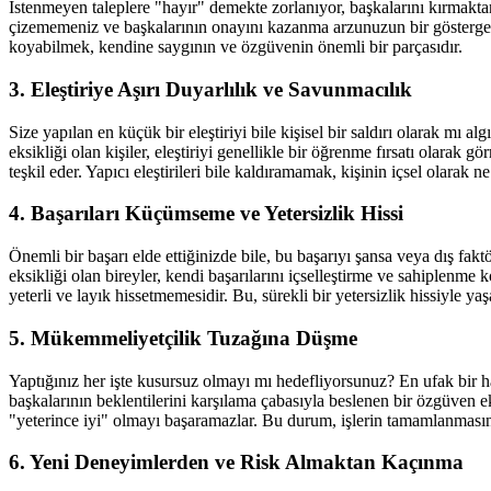
İstenmeyen taleplere "hayır" demekte zorlanıyor, başkalarını kırmaktan 
çizememeniz ve başkalarının onayını kazanma arzunuzun bir göstergesid
koyabilmek, kendine saygının ve özgüvenin önemli bir parçasıdır.
3. Eleştiriye Aşırı Duyarlılık ve Savunmacılık
Size yapılan en küçük bir eleştiriyi bile kişisel bir saldırı olarak 
eksikliği olan kişiler, eleştiriyi genellikle bir öğrenme fırsatı olarak 
teşkil eder. Yapıcı eleştirileri bile kaldıramamak, kişinin içsel olarak n
4. Başarıları Küçümseme ve Yetersizlik Hissi
Önemli bir başarı elde ettiğinizde bile, bu başarıyı şansa veya dış
eksikliği olan bireyler, kendi başarılarını içselleştirme ve sahiplenme
yeterli ve layık hissetmemesidir. Bu, sürekli bir yetersizlik hissiyle y
5. Mükemmeliyetçilik Tuzağına Düşme
Yaptığınız her işte kusursuz olmayı mı hedefliyorsunuz? En ufak bir h
başkalarının beklentilerini karşılama çabasıyla beslenen bir özgüven ek
"yeterince iyi" olmayı başaramazlar. Bu durum, işlerin tamamlanmasını g
6. Yeni Deneyimlerden ve Risk Almaktan Kaçınma