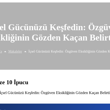
sel Gücünüzü Keşfedin: Özgü
kliğinin Gözden Kaçan Belirt
fa
Makaleler
İçsel Gücünüzü Keşfedin: Özgüven Eksikliğinin Gözden Ka
ze 10 İpucu