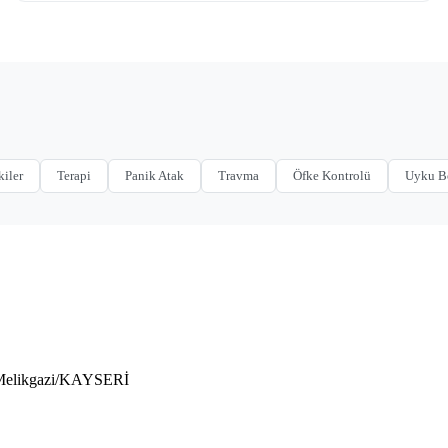
kiler
Terapi
Panik Atak
Travma
Öfke Kontrolü
Uyku B
 Melikgazi/KAYSERİ