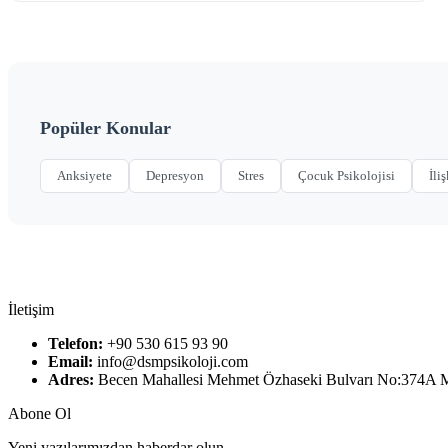
Popüler Konular
Anksiyete
Depresyon
Stres
Çocuk Psikolojisi
İliş
İletişim
Telefon:
+90 530 615 93 90
Email:
info@dsmpsikoloji.com
Adres:
Becen Mahallesi Mehmet Özhaseki Bulvarı No:374A
Abone Ol
Yeni yazılarımızdan haberdar olun