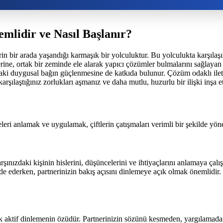
mlidir ve Nasıl Başlanır?
klerin bir arada yaşandığı karmaşık bir yolculuktur. Bu yolculukta karşıl
 yerine, ortak bir zeminde ele alarak yapıcı çözümler bulmalarını sağlaya
aki duygusal bağın güçlenmesine de katkıda bulunur. Çözüm odaklı iletiş
arşılaştığınız zorlukları aşmanız ve daha mutlu, huzurlu bir ilişki inşa et
eleri anlamak ve uygulamak, çiftlerin çatışmaları verimli bir şekilde yön
ınızdaki kişinin hislerini, düşüncelerini ve ihtiyaçlarını anlamaya çalı
de ederken, partnerinizin bakış açısını dinlemeye açık olmak önemlidir
aktif dinlemenin özüdür. Partnerinizin sözünü kesmeden, yargılamadan 