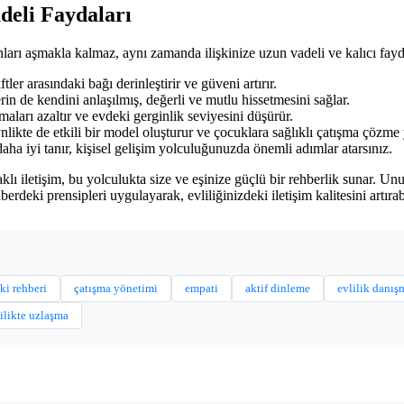
deli Faydaları
arı aşmakla kalmaz, aynı zamanda ilişkinize uzun vadeli ve kalıcı fayda
ler arasındaki bağı derinleştirir ve güveni artırır.
nerin de kendini anlaşılmış, değerli ve mutlu hissetmesini sağlar.
maları azaltır ve evdeki gerginlik seviyesini düşürür.
likte de etkili bir model oluşturur ve çocuklara sağlıklı çatışma çözme 
ha iyi tanır, kişisel gelişim yolculuğunuzda önemli adımlar atarsınız.
lı iletişim, bu yolculukta size ve eşinize güçlü bir rehberlik sunar. Un
hberdeki prensipleri uygulayarak, evliliğinizdeki iletişim kalitesini artır
şki rehberi
çatışma yönetimi
empati
aktif dinleme
evlilik danış
ilikte uzlaşma