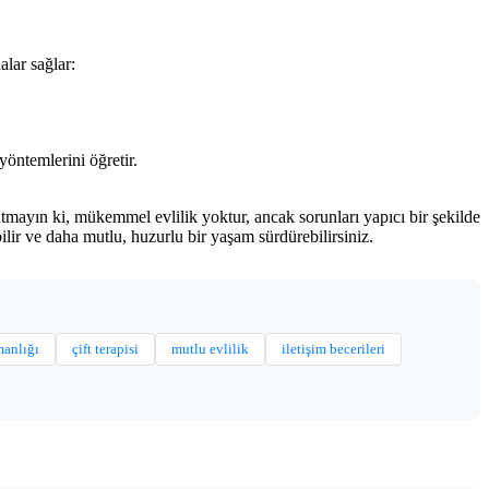
lar sağlar:
yöntemlerini öğretir.
utmayın ki, mükemmel evlilik yoktur, ancak sorunları yapıcı bir şekilde
abilir ve daha mutlu, huzurlu bir yaşam sürdürebilirsiniz.
manlığı
çift terapisi
mutlu evlilik
iletişim becerileri