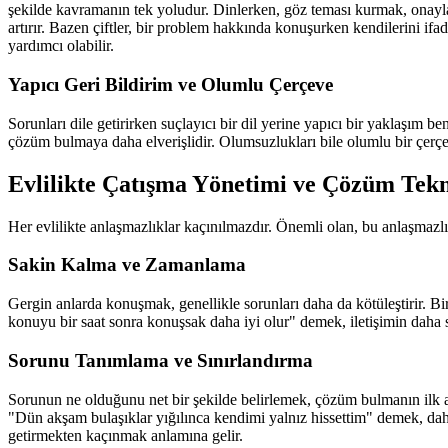
şekilde kavramanın tek yoludur. Dinlerken, göz teması kurmak, onaylay
artırır. Bazen çiftler, bir problem hakkında konuşurken kendilerini ifa
yardımcı olabilir.
Yapıcı Geri Bildirim ve Olumlu Çerçeve
Sorunları dile getirirken suçlayıcı bir dil yerine yapıcı bir yaklaşım 
çözüm bulmaya daha elverişlidir. Olumsuzlukları bile olumlu bir çerçe
Evlilikte Çatışma Yönetimi ve Çözüm Tekn
Her evlilikte anlaşmazlıklar kaçınılmazdır. Önemli olan, bu anlaşmazlıkla
Sakin Kalma ve Zamanlama
Gergin anlarda konuşmak, genellikle sorunları daha da kötüleştirir. B
konuyu bir saat sonra konuşsak daha iyi olur" demek, iletişimin daha sa
Sorunu Tanımlama ve Sınırlandırma
Sorunun ne olduğunu net bir şekilde belirlemek, çözüm bulmanın ilk a
"Dün akşam bulaşıklar yığılınca kendimi yalnız hissettim" demek, da
getirmekten kaçınmak anlamına gelir.