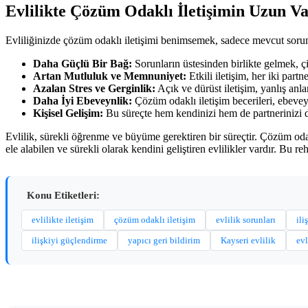
Evlilikte Çözüm Odaklı İletişimin Uzun Va
Evliliğinizde çözüm odaklı iletişimi benimsemek, sadece mevcut sorunl
Daha Güçlü Bir Bağ:
Sorunların üstesinden birlikte gelmek, çift
Artan Mutluluk ve Memnuniyet:
Etkili iletişim, her iki part
Azalan Stres ve Gerginlik:
Açık ve dürüst iletişim, yanlış anla
Daha İyi Ebeveynlik:
Çözüm odaklı iletişim becerileri, ebeveyn
Kişisel Gelişim:
Bu süreçte hem kendinizi hem de partnerinizi da
Evlilik, sürekli öğrenme ve büyüme gerektiren bir süreçtir. Çözüm odak
ele alabilen ve sürekli olarak kendini geliştiren evlilikler vardır. Bu re
Konu Etiketleri:
evlilikte iletişim
çözüm odaklı iletişim
evlilik sorunları
ili
ilişkiyi güçlendirme
yapıcı geri bildirim
Kayseri evlilik
evl