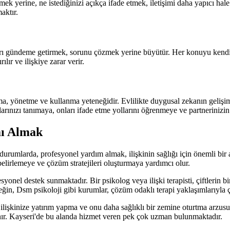
mek yerine, ne istediğinizi açıkça ifade etmek, iletişimi daha yapıcı hale
aktır.
ları gündeme getirmek, sorunu çözmek yerine büyütür. Her konuyu kendi 
lır ve ilişkiye zarar verir.
a, yönetme ve kullanma yeteneğidir. Evlilikte duygusal zekanın gelişim
arınızı tanımaya, onları ifade etme yollarını öğrenmeye ve partnerinizin
mı Almak
durumlarda, profesyonel yardım almak, ilişkinin sağlığı için önemli bir 
ı belirlemeye ve çözüm stratejileri oluşturmaya yardımcı olur.
onel destek sunmaktadır. Bir psikolog veya ilişki terapisti, çiftlerin birb
rneğin, Dsm psikoloji gibi kurumlar, çözüm odaklı terapi yaklaşımlarıyla 
lişkinize yatırım yapma ve onu daha sağlıklı bir zemine oturtma arzusunun
tanır. Kayseri'de bu alanda hizmet veren pek çok uzman bulunmaktadır.