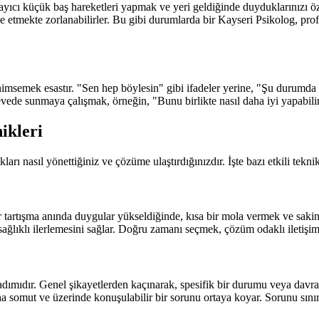
ıcı küçük baş hareketleri yapmak ve yeri geldiğinde duyduklarınızı öze
de etmekte zorlanabilirler. Bu gibi durumlarda bir Kayseri Psikolog, prof
benimsemek esastır. "Sen hep böylesin" gibi ifadeler yerine, "Şu durumda ş
vede sunmaya çalışmak, örneğin, "Bunu birlikte nasıl daha iyi yapabilir
ikleri
rı nasıl yönettiğiniz ve çözüme ulaştırdığınızdır. İşte bazı etkili teknik
ir tartışma anında duygular yükseldiğinde, kısa bir mola vermek ve sak
ğlıklı ilerlemesini sağlar. Doğru zamanı seçmek, çözüm odaklı iletişimin
dımıdır. Genel şikayetlerden kaçınarak, spesifik bir durumu veya davra
ha somut ve üzerinde konuşulabilir bir sorunu ortaya koyar. Sorunu sı