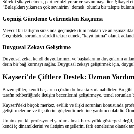
Sürekli şikayet etmek, partnerinizi yorar ve savunmaya iter. Şikayet et
"Bulaşıkları yıkarsan çok sevinirim" demek, olumlu bir talepte bulunm
Geçmişi Gündeme Getirmekten Kaçınma
Mevcut bir tartışma sırasında geçmişteki tüm hataları ve anlaşmazlık
Geçmişteki sorunları sürekli tekrar etmek, "kayıt tutma" olarak adlandırı
Duygusal Zekayı Geliştirme
Duygusal zeka, kendi duygularımızı ve başkalarının duygularını anlam
derin bir bağ kurmayı sağlar. Duygusal zekayı geliştirmek için, duygul
Kayseri'de Çiftlere Destek: Uzman Yardı
Bazen çiftler, kendi başlarına çözüm bulmakta zorlanabilirler. Bu gibi 
tarafın rehberliğinde iletişim becerilerini geliştirmeye, temel sorunlar
Kayseri'deki birçok merkez, evlilik ve ilişki sorunları konusunda profesy
geliştirmelerine ve ilişkilerini güçlendirmelerine yardımcı olabilir. Ö
Unutmayın ki, profesyonel yardım almak bir zayıflık göstergesi değil, i
kendi iç dinamiklerini ve iletişim engellerini fark etmelerine olanak 