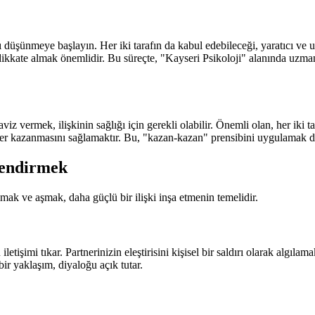
ı düşünmeye başlayın. Her iki tarafın da kabul edebileceği, yaratıcı ve 
ı dikkate almak önemlidir. Bu süreçte, "Kayseri Psikoloji" alanında uzman
iz vermek, ilişkinin sağlığı için gerekli olabilir. Önemli olan, her iki 
eyler kazanmasını sağlamaktır. Bu, "kazan-kazan" prensibini uygulamak d
çlendirmek
nımak ve aşmak, daha güçlü bir ilişki inşa etmenin temelidir.
letişimi tıkar. Partnerinizin eleştirisini kişisel bir saldırı olarak algı
 yaklaşım, diyaloğu açık tutar.