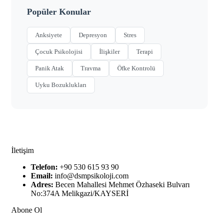
Popüler Konular
Anksiyete
Depresyon
Stres
Çocuk Psikolojisi
İlişkiler
Terapi
Panik Atak
Travma
Öfke Kontrolü
Uyku Bozuklukları
İletişim
Telefon:
+90 530 615 93 90
Email:
info@dsmpsikoloji.com
Adres:
Becen Mahallesi Mehmet Özhaseki Bulvarı
No:374A Melikgazi/KAYSERİ
Abone Ol