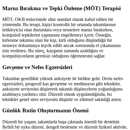
Maruz Bırakma ve Tepki Önleme (MÖT) Terapisi
MÖT, OKB tedavisinde altın standart olarak kabul edilen bir
yöntemdir. Bu terapi, kişiyi kontrollü bir ortamda takıntılarının
tetikleyicisi olan durumlara veya nesnelere maruz bırakırken,
kompulsif tepkilerini yapmasını engellemeyi içerir. Örneğin,
kirlenme takıntısı olan bir kişi, kirli olduğunu düşündüğü bir
nesneye dokunmaya teşvik edilir ancak sonrasında el yıkamasına
izin verilmez. Bu süreç, kaygının zamanla azaldığını ve
kompulsiyonların gereksiz olduğunu öğrenmesini sağlar.
Gevşeme ve Nefes Egzersizleri
Takıntılar genellikle yüksek anksiyete ile birlikte gelir. Derin nefes
egzersizleri, progresif kas gevşetme ve meditasyon gibi teknikler,
anksiyete seviyesini düşürerek takıntılı düşüncelerin yoğunluğunu
azaltmaya yardımcı olur. Düzenli olarak uygulandığında, bu
teknikler genel stres seviyesini düşürür ve zihinsel sakinliği artırır.
Günlük Rutin Oluşturmanın Önemi
Düzenli bir yaşam, takıntılarla başa çıkmada önemli bir destektir.
Belirli bir uyku düzeni, dengeli beslenme ve düzenli fiziksel aktivite,