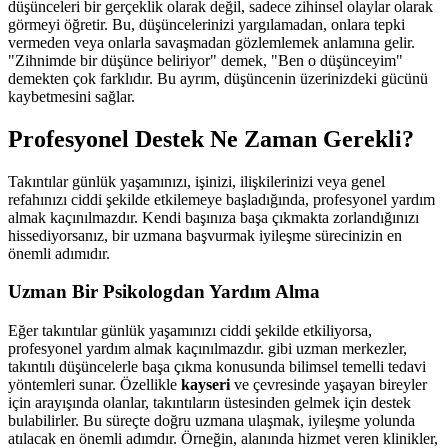
düşünceleri bir gerçeklik olarak değil, sadece zihinsel olaylar olarak
görmeyi öğretir. Bu, düşüncelerinizi yargılamadan, onlara tepki
vermeden veya onlarla savaşmadan gözlemlemek anlamına gelir.
"Zihnimde bir düşünce beliriyor" demek, "Ben o düşünceyim"
demekten çok farklıdır. Bu ayrım, düşüncenin üzerinizdeki gücünü
kaybetmesini sağlar.
Profesyonel Destek Ne Zaman Gerekli?
Takıntılar günlük yaşamınızı, işinizi, ilişkilerinizi veya genel
refahınızı ciddi şekilde etkilemeye başladığında, profesyonel yardım
almak kaçınılmazdır. Kendi başınıza başa çıkmakta zorlandığınızı
hissediyorsanız, bir uzmana başvurmak iyileşme sürecinizin en
önemli adımıdır.
Uzman Bir Psikologdan Yardım Alma
Eğer takıntılar günlük yaşamınızı ciddi şekilde etkiliyorsa,
profesyonel yardım almak kaçınılmazdır. gibi uzman merkezler,
takıntılı düşüncelerle başa çıkma konusunda bilimsel temelli tedavi
yöntemleri sunar. Özellikle
kayseri
ve çevresinde yaşayan bireyler
için arayışında olanlar, takıntıların üstesinden gelmek için destek
bulabilirler. Bu süreçte doğru uzmana ulaşmak, iyileşme yolunda
atılacak en önemli adımdır. Örneğin, alanında hizmet veren klinikler,