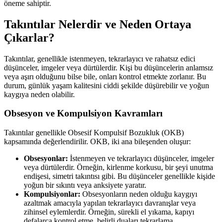
öneme sahiptir.
Takıntılar Nelerdir ve Neden Ortaya
Çıkarlar?
Takıntılar, genellikle istenmeyen, tekrarlayıcı ve rahatsız edici
düşünceler, imgeler veya dürtülerdir. Kişi bu düşüncelerin anlamsız
veya aşırı olduğunu bilse bile, onları kontrol etmekte zorlanır. Bu
durum, günlük yaşam kalitesini ciddi şekilde düşürebilir ve yoğun
kaygıya neden olabilir.
Obsesyon ve Kompulsiyon Kavramları
Takıntılar genellikle Obsesif Kompulsif Bozukluk (OKB)
kapsamında değerlendirilir. OKB, iki ana bileşenden oluşur:
Obsesyonlar:
İstenmeyen ve tekrarlayıcı düşünceler, imgeler
veya dürtülerdir. Örneğin, kirlenme korkusu, bir şeyi unutma
endişesi, simetri takıntısı gibi. Bu düşünceler genellikle kişide
yoğun bir sıkıntı veya anksiyete yaratır.
Kompulsiyonlar:
Obsesyonların neden olduğu kaygıyı
azaltmak amacıyla yapılan tekrarlayıcı davranışlar veya
zihinsel eylemlerdir. Örneğin, sürekli el yıkama, kapıyı
defalarca kontrol etme, belirli duaları tekrarlama.