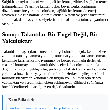
Sağlıklı bir uyku düzeni ve dengeli beslenme, zihinsel sağlığın temel
taşlarındandır. Yeterli ve kaliteli uyku, beyin fonksiyonlarının
düzenlenmesine yardımcı olurken, sağlıklı beslenme de enerji
seviyenizi ve ruh halinizi olumlu etkiler. Kafein ve şeker tüketimini
sınırlamak da anksiyete seviyelerini kontrol altında tutmaya yardımcı
olabilir.
Sonuç: Takıntılar Bir Engel Değil, Bir
Yolculuktur
Takıntılarla başa çıkma süreci, bir engel olmaktan çok, kendinizi ve
zihninizi daha iyi tanıma yolculuğudur. Bu yolculukta sabırlı olmak,
kendinize karşı şefkatli davranmak ve küçük adımlarla ilerlemek
esastır. Unutmayın ki, takıntılı düşünceler kalıcı olmak zorunda
değildir ve doğru yaklaşımlar, profesyonel destek ve kişisel çabayla
çok daha huzurlu bir yaşam mümkündür. Herkesin iyileşme süreci
farklıdır; bu yüzden kendinize en uygun yolu bulmak için deney
yapmaktan ve yardım istemekten çekinmeyin. Zihinsel sağlığınızı
önceliklendirmek, atacağınız en değerli adımdır.
Konu Etiketleri:
takıntılar
obsesif düşünceler
kompulsif davranışlar