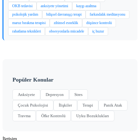
OKB tedavisi
anksiyete yönetimi
kaygı azaltma
psikolojik yardım
bilişsel davranışçı terapi
farkındalık meditasyonu
maruz bırakma terapisi
zihinsel esneklik
düşünce kontrolü
rahatlama teknikleri
obsesyonlarla mücadele
iç huzur
Popüler Konular
Anksiyete
Depresyon
Stres
Çocuk Psikolojisi
İlişkiler
Terapi
Panik Atak
Travma
Öfke Kontrolü
Uyku Bozuklukları
İletişim