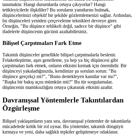
tanımaktır. Hangi durumlarda ortaya çıkıyorlar? Hangi
tetikleyicilerle ilişkililer? Bu soruların yanıtlarını bulmak,
düşüncelerinizi objektif bir şekilde gözlemlemenizi sağlar. Ardından,
bu düşünceleri yeniden çerçeveleme teknikleri devreye girer.
Örneğin, "Bu düşünce tehlikeli değil, sadece bir düşünce" gibi
ifadelerle düşüncenin gücünü azaltabilirsiniz.
Bilişsel Çarpıtmaları Fark Etme
Takıntılı düşünceler genellikle bilişsel çarpıtmalarla beslenir.
Felaketleştirme, aşırı genelleme, ya hep ya hiç düşüncesi gibi
çarpıtmaları fark etmek, onların etkisini kırmak için önemlidir. Bir
düşünceyi yakaladığınızda, kendinize şu soruları sorun: "Bu
düşünce gerçekçi mi?", "Bunu destekleyen kanıtlar var mı?",
"Başka bir bakış açısı mümkün mü?" Bu tür sorgulamalar,
düşüncenin mantıksızlığını ortaya çıkararak etkisini azaltır.
Davranışsal Yöntemlerle Takıntılardan
Özgürleşme
Bilişsel yaklaşımların yanı sıra, davranışsal yöntemler de takıntılarla
mücadelede kritik bir rol oynar. Bu yöntemler, takıntılı döngüyü
kırmaya ve yeni, daha sağlıklı tepkiler geliştirmeye odaklanır.