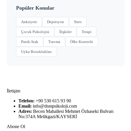
Popüler Konular
Anksiyete
Depresyon
Stres
Çocuk Psikolojisi
İlişkiler
Terapi
Panik Atak
Travma
Öfke Kontrolü
Uyku Bozuklukları
İletişim
Telefon:
+90 530 615 93 90
Email:
info@dsmpsikoloji.com
Adres:
Becen Mahallesi Mehmet Özhaseki Bulvarı
No:374A Melikgazi/KAYSERİ
Abone Ol