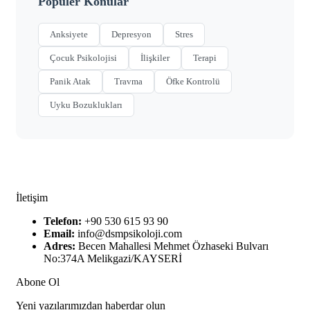
Popüler Konular
Anksiyete
Depresyon
Stres
Çocuk Psikolojisi
İlişkiler
Terapi
Panik Atak
Travma
Öfke Kontrolü
Uyku Bozuklukları
İletişim
Telefon:
+90 530 615 93 90
Email:
info@dsmpsikoloji.com
Adres:
Becen Mahallesi Mehmet Özhaseki Bulvarı
No:374A Melikgazi/KAYSERİ
Abone Ol
Yeni yazılarımızdan haberdar olun