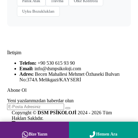
Panik Atak
Travma
Öfke Kontrolü
Uyku Bozuklukları
İletişim
Telefon:
+90 530 615 93 90
Email:
info@dsmpsikoloji.com
Adres:
Becen Mahallesi Mehmet Özhaseki Bulvarı
No:374A Melikgazi/KAYSERİ
Abone Ol
Yeni yazılarımızdan haberdar olun
Copyrıght ©
DSM PSİKOLOJİ
2024 - 2026 Tüm
Hakları Saklıdır.
Bize Yazın
Hemen Ara