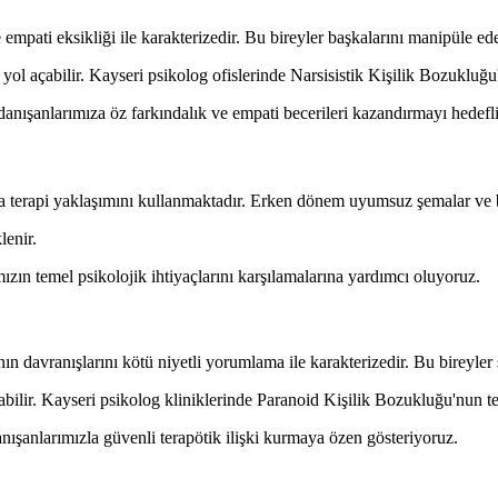
mpati eksikliği ile karakterizedir. Bu bireyler başkalarını manipüle edebi
ara yol açabilir. Kayseri psikolog ofislerinde Narsisistik Kişilik Bozuklu
anışanlarımıza öz farkındalık ve empati becerileri kazandırmayı hedefl
a terapi yaklaşımını kullanmaktadır. Erken dönem uyumsuz şemalar ve baş
lenir.
zın temel psikolojik ihtiyaçlarını karşılamalarına yardımcı oluyoruz.
ın davranışlarını kötü niyetli yorumlama ile karakterizedir. Bu bireyler s
abilir. Kayseri psikolog kliniklerinde Paranoid Kişilik Bozukluğu'nun te
ışanlarımızla güvenli terapötik ilişki kurmaya özen gösteriyoruz.