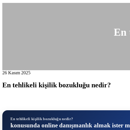
En 
26 Kasım 2025
En tehlikeli kişilik bozukluğu nedir?
En tehlikeli kişilik bozukluğu nedir?
konusunda online danışmanlık almak ister m