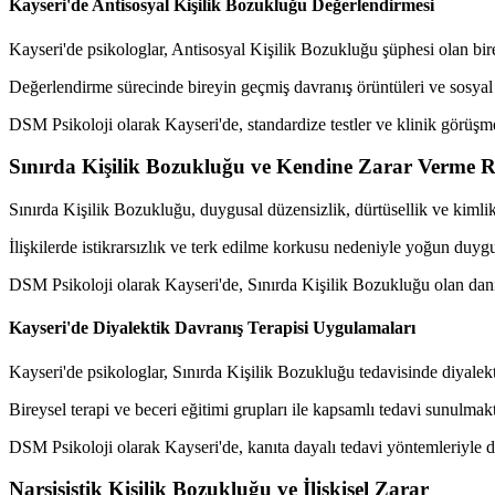
Kayseri'de Antisosyal Kişilik Bozukluğu Değerlendirmesi
Kayseri'de psikologlar, Antisosyal Kişilik Bozukluğu şüphesi olan bir
Değerlendirme sürecinde bireyin geçmiş davranış örüntüleri ve sosyal
DSM Psikoloji olarak Kayseri'de, standardize testler ve klinik görüşm
Sınırda Kişilik Bozukluğu ve Kendine Zarar Verme R
Sınırda Kişilik Bozukluğu, duygusal düzensizlik, dürtüsellik ve kimlik
İlişkilerde istikrarsızlık ve terk edilme korkusu nedeniyle yoğun duygu
DSM Psikoloji olarak Kayseri'de, Sınırda Kişilik Bozukluğu olan danı
Kayseri'de Diyalektik Davranış Terapisi Uygulamaları
Kayseri'de psikologlar, Sınırda Kişilik Bozukluğu tedavisinde diyalek
Bireysel terapi ve beceri eğitimi grupları ile kapsamlı tedavi sunulmakt
DSM Psikoloji olarak Kayseri'de, kanıta dayalı tedavi yöntemleriyle dan
Narsisistik Kişilik Bozukluğu ve İlişkisel Zarar