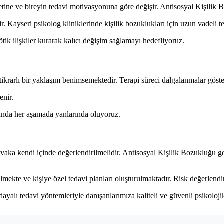
tine ve bireyin tedavi motivasyonuna göre değişir. Antisosyal Kişilik B
ir. Kayseri psikolog kliniklerinde kişilik bozuklukları için uzun vadeli 
ik ilişkiler kurarak kalıcı değişim sağlamayı hedefliyoruz.
stikrarlı bir yaklaşım benimsemektedir. Terapi süreci dalgalanmalar göster
enir.
unda her aşamada yanlarında oluyoruz.
 vaka kendi içinde değerlendirilmelidir. Antisosyal Kişilik Bozukluğu gene
lmekte ve kişiye özel tedavi planları oluşturulmaktadır. Risk değerlendir
 dayalı tedavi yöntemleriyle danışanlarımıza kaliteli ve güvenli psikol