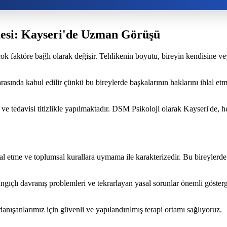
mesi: Kayseri'de Uzman Görüşü
çok faktöre bağlı olarak değişir. Tehlikenin boyutu, bireyin kendisine v
rasında kabul edilir çünkü bu bireylerde başkalarının haklarını ihlal etm
ve tedavisi titizlikle yapılmaktadır. DSM Psikoloji olarak Kayseri'de, he
al etme ve toplumsal kurallara uymama ile karakterizedir. Bu bireylerde y
ıçlı davranış problemleri ve tekrarlayan yasal sorunlar önemli gösterg
nışanlarımız için güvenli ve yapılandırılmış terapi ortamı sağlıyoruz.