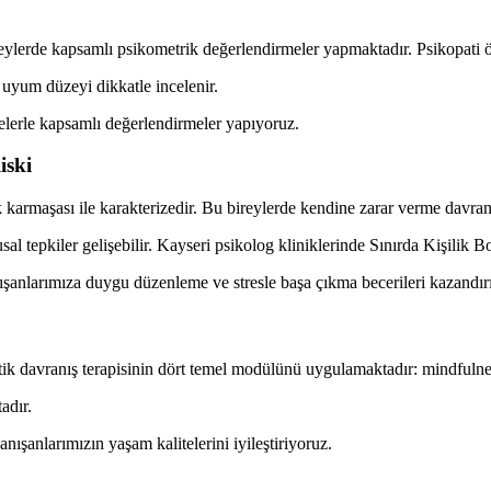
eylerde kapsamlı psikometrik değerlendirmeler yapmaktadır. Psikopati öl
 uyum düzeyi dikkatle incelenir.
elerle kapsamlı değerlendirmeler yapıyoruz.
iski
 karmaşası ile karakterizedir. Bu bireylerde kendine zarar verme davranış
sal tepkiler gelişebilir. Kayseri psikolog kliniklerinde Sınırda Kişilik 
şanlarımıza duygu düzenleme ve stresle başa çıkma becerileri kazandır
tik davranış terapisinin dört temel modülünü uygulamaktadır: mindfulnes
adır.
ışanlarımızın yaşam kalitelerini iyileştiriyoruz.