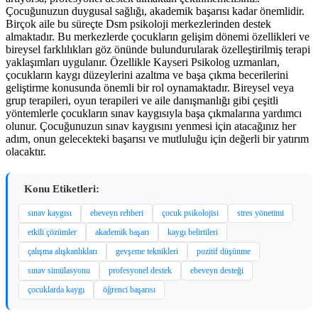
Çocuğunuzun duygusal sağlığı, akademik başarısı kadar önemlidir.
Birçok aile bu süreçte Dsm psikoloji merkezlerinden destek
almaktadır. Bu merkezlerde çocukların gelişim dönemi özellikleri ve
bireysel farklılıkları göz önünde bulundurularak özelleştirilmiş terapi
yaklaşımları uygulanır. Özellikle Kayseri Psikolog uzmanları,
çocukların kaygı düzeylerini azaltma ve başa çıkma becerilerini
geliştirme konusunda önemli bir rol oynamaktadır. Bireysel veya
grup terapileri, oyun terapileri ve aile danışmanlığı gibi çeşitli
yöntemlerle çocukların sınav kaygısıyla başa çıkmalarına yardımcı
olunur. Çocuğunuzun sınav kaygısını yenmesi için atacağınız her
adım, onun gelecekteki başarısı ve mutluluğu için değerli bir yatırım
olacaktır.
Konu Etiketleri:
sınav kaygısı
ebeveyn rehberi
çocuk psikolojisi
stres yönetimi
etkili çözümler
akademik başarı
kaygı belirtileri
çalışma alışkanlıkları
gevşeme teknikleri
pozitif düşünme
sınav simülasyonu
profesyonel destek
ebeveyn desteği
çocuklarda kaygı
öğrenci başarısı