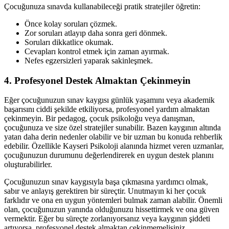
Çocuğunuza sınavda kullanabileceği pratik stratejiler öğretin:
Önce kolay soruları çözmek.
Zor soruları atlayıp daha sonra geri dönmek.
Soruları dikkatlice okumak.
Cevapları kontrol etmek için zaman ayırmak.
Nefes egzersizleri yaparak sakinleşmek.
4. Profesyonel Destek Almaktan Çekinmeyin
Eğer çocuğunuzun sınav kaygısı günlük yaşamını veya akademik
başarısını ciddi şekilde etkiliyorsa, profesyonel yardım almaktan
çekinmeyin. Bir pedagog, çocuk psikoloğu veya danışman,
çocuğunuza ve size özel stratejiler sunabilir. Bazen kaygının altında
yatan daha derin nedenler olabilir ve bir uzman bu konuda rehberlik
edebilir. Özellikle Kayseri Psikoloji alanında hizmet veren uzmanlar,
çocuğunuzun durumunu değerlendirerek en uygun destek planını
oluşturabilirler.
Çocuğunuzun sınav kaygısıyla başa çıkmasına yardımcı olmak,
sabır ve anlayış gerektiren bir süreçtir. Unutmayın ki her çocuk
farklıdır ve ona en uygun yöntemleri bulmak zaman alabilir. Önemli
olan, çocuğunuzun yanında olduğunuzu hissettirmek ve ona güven
vermektir. Eğer bu süreçte zorlanıyorsanız veya kaygının şiddeti
artıyorsa, profesyonel destek almaktan çekinmemelisiniz.