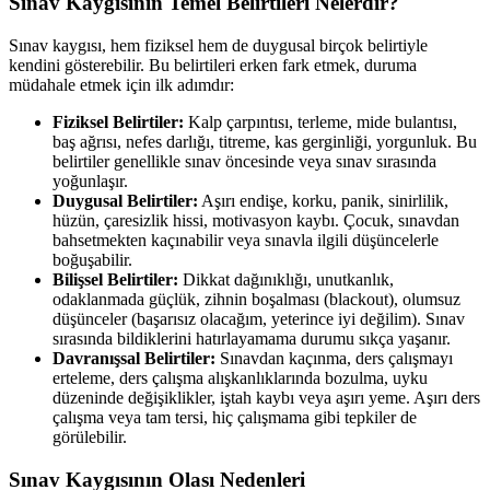
Sınav Kaygısının Temel Belirtileri Nelerdir?
Sınav kaygısı, hem fiziksel hem de duygusal birçok belirtiyle
kendini gösterebilir. Bu belirtileri erken fark etmek, duruma
müdahale etmek için ilk adımdır:
Fiziksel Belirtiler:
Kalp çarpıntısı, terleme, mide bulantısı,
baş ağrısı, nefes darlığı, titreme, kas gerginliği, yorgunluk. Bu
belirtiler genellikle sınav öncesinde veya sınav sırasında
yoğunlaşır.
Duygusal Belirtiler:
Aşırı endişe, korku, panik, sinirlilik,
hüzün, çaresizlik hissi, motivasyon kaybı. Çocuk, sınavdan
bahsetmekten kaçınabilir veya sınavla ilgili düşüncelerle
boğuşabilir.
Bilişsel Belirtiler:
Dikkat dağınıklığı, unutkanlık,
odaklanmada güçlük, zihnin boşalması (blackout), olumsuz
düşünceler (başarısız olacağım, yeterince iyi değilim). Sınav
sırasında bildiklerini hatırlayamama durumu sıkça yaşanır.
Davranışsal Belirtiler:
Sınavdan kaçınma, ders çalışmayı
erteleme, ders çalışma alışkanlıklarında bozulma, uyku
düzeninde değişiklikler, iştah kaybı veya aşırı yeme. Aşırı ders
çalışma veya tam tersi, hiç çalışmama gibi tepkiler de
görülebilir.
Sınav Kaygısının Olası Nedenleri