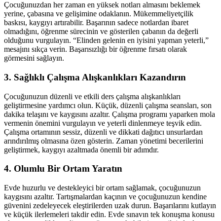
Çocuğunuzdan her zaman en yüksek notları almasını beklemek
yerine, çabasına ve gelişimine odaklanın. Mükemmeliyetçilik
baskısı, kaygıyı artırabilir. Başarının sadece notlardan ibaret
olmadığını, öğrenme sürecinin ve gösterilen çabanın da değerli
olduğunu vurgulayın. “Elinden gelenin en iyisini yapman yeterli,”
mesajını sıkça verin. Başarısızlığı bir öğrenme fırsatı olarak
görmesini sağlayın.
3. Sağlıklı Çalışma Alışkanlıkları Kazandırın
Çocuğunuzun düzenli ve etkili ders çalışma alışkanlıkları
geliştirmesine yardımcı olun. Küçük, düzenli çalışma seansları, son
dakika telaşını ve kaygısını azaltır. Çalışma programı yaparken mola
vermenin önemini vurgulayın ve yeterli dinlenmeye teşvik edin.
Çalışma ortamının sessiz, düzenli ve dikkati dağıtıcı unsurlardan
arındırılmış olmasına özen gösterin. Zaman yönetimi becerilerini
geliştirmek, kaygıyı azaltmada önemli bir adımdır.
4. Olumlu Bir Ortam Yaratın
Evde huzurlu ve destekleyici bir ortam sağlamak, çocuğunuzun
kaygısını azaltır. Tartışmalardan kaçının ve çocuğunuzun kendine
güvenini zedeleyecek eleştirilerden uzak durun. Başarılarını kutlayın
ve küçük ilerlemeleri takdir edin. Evde sınavın tek konuşma konusu