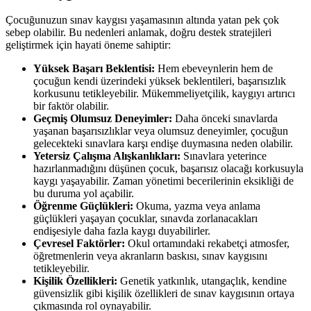
Çocuğunuzun sınav kaygısı yaşamasının altında yatan pek çok
sebep olabilir. Bu nedenleri anlamak, doğru destek stratejileri
geliştirmek için hayati öneme sahiptir:
Yüksek Başarı Beklentisi:
Hem ebeveynlerin hem de
çocuğun kendi üzerindeki yüksek beklentileri, başarısızlık
korkusunu tetikleyebilir. Mükemmeliyetçilik, kaygıyı artırıcı
bir faktör olabilir.
Geçmiş Olumsuz Deneyimler:
Daha önceki sınavlarda
yaşanan başarısızlıklar veya olumsuz deneyimler, çocuğun
gelecekteki sınavlara karşı endişe duymasına neden olabilir.
Yetersiz Çalışma Alışkanlıkları:
Sınavlara yeterince
hazırlanmadığını düşünen çocuk, başarısız olacağı korkusuyla
kaygı yaşayabilir. Zaman yönetimi becerilerinin eksikliği de
bu duruma yol açabilir.
Öğrenme Güçlükleri:
Okuma, yazma veya anlama
güçlükleri yaşayan çocuklar, sınavda zorlanacakları
endişesiyle daha fazla kaygı duyabilirler.
Çevresel Faktörler:
Okul ortamındaki rekabetçi atmosfer,
öğretmenlerin veya akranların baskısı, sınav kaygısını
tetikleyebilir.
Kişilik Özellikleri:
Genetik yatkınlık, utangaçlık, kendine
güvensizlik gibi kişilik özellikleri de sınav kaygısının ortaya
çıkmasında rol oynayabilir.