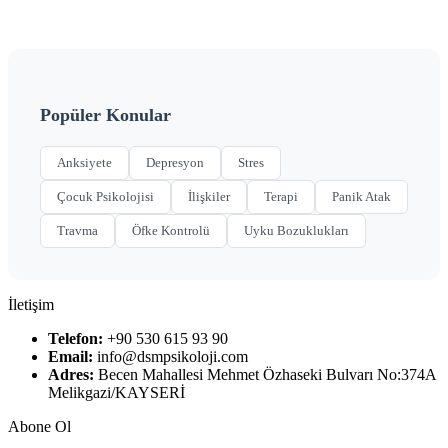
Popüler Konular
Anksiyete
Depresyon
Stres
Çocuk Psikolojisi
İlişkiler
Terapi
Panik Atak
Travma
Öfke Kontrolü
Uyku Bozuklukları
İletişim
Telefon:
+90 530 615 93 90
Email:
info@dsmpsikoloji.com
Adres:
Becen Mahallesi Mehmet Özhaseki Bulvarı No:374A
Melikgazi/KAYSERİ
Abone Ol