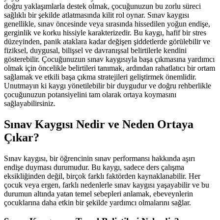
doğru yaklaşımlarla destek olmak, çocuğunuzun bu zorlu süreci
sağlıklı bir şekilde atlatmasında kilit rol oynar. Sınav kaygısı
genellikle, sınav öncesinde veya sırasında hissedilen yoğun endişe,
gerginlik ve korku hissiyle karakterizedir. Bu kaygı, hafif bir stres
düzeyinden, panik ataklara kadar değişen şiddetlerde görülebilir ve
fiziksel, duygusal, bilişsel ve davranışsal belirtilerle kendini
gösterebilir. Çocuğunuzun sınav kaygısıyla başa çıkmasına yardımcı
olmak için öncelikle belirtileri tanımak, ardından rahatlatıcı bir ortam
sağlamak ve etkili başa çıkma stratejileri geliştirmek önemlidir.
Unutmayın ki kaygı yönetilebilir bir duygudur ve doğru rehberlikle
çocuğunuzun potansiyelini tam olarak ortaya koymasını
sağlayabilirsiniz.
Sınav Kaygısı Nedir ve Neden Ortaya
Çıkar?
Sınav kaygısı, bir öğrencinin sınav performansı hakkında aşırı
endişe duyması durumudur. Bu kaygı, sadece ders çalışma
eksikliğinden değil, birçok farklı faktörden kaynaklanabilir. Her
çocuk veya ergen, farklı nedenlerle sınav kaygısı yaşayabilir ve bu
durumun altında yatan temel sebepleri anlamak, ebeveynlerin
çocuklarına daha etkin bir şekilde yardımcı olmalarını sağlar.