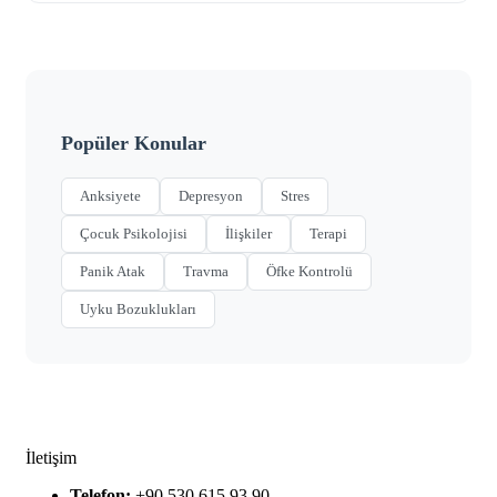
Popüler Konular
Anksiyete
Depresyon
Stres
Çocuk Psikolojisi
İlişkiler
Terapi
Panik Atak
Travma
Öfke Kontrolü
Uyku Bozuklukları
İletişim
Telefon:
+90 530 615 93 90