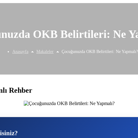
nuzda OKB Belirtileri: Ne Y
Anasayfa
Makaleler
Çocuğunuzda OKB Belirtileri: Ne Yapmalı?
mlı Rehber
isiniz?