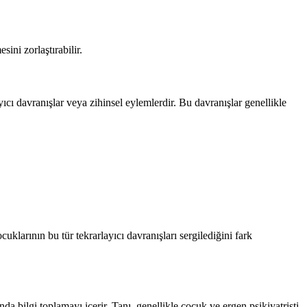
ini zorlaştırabilir.
cı davranışlar veya zihinsel eylemlerdir. Bu davranışlar genellikle
klarının bu tür tekrarlayıcı davranışları sergilediğini fark
a bilgi toplamayı içerir. Tanı, genellikle çocuk ve ergen psikiyatristi