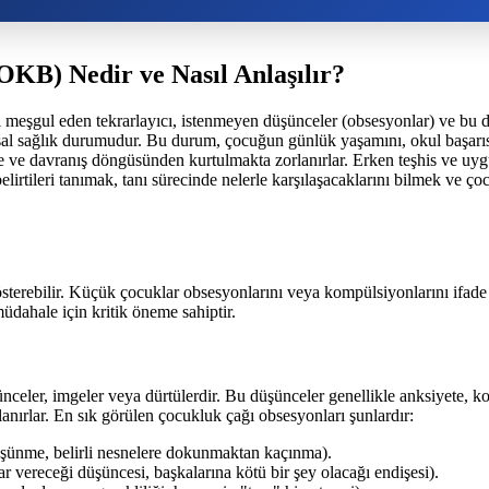
KB) Nedir ve Nasıl Anlaşılır?
meşgul eden tekrarlayıcı, istenmeyen düşünceler (obsesyonlar) ve bu dü
hsal sağlık durumudur. Bu durum, çocuğun günlük yaşamını, okul başarısını
e davranış döngüsünden kurtulmakta zorlanırlar. Erken teşhis ve uygun te
lirtileri tanımak, tanı sürecinde nelerle karşılaşacaklarını bilmek ve ço
sterebilir. Küçük çocuklar obsesyonlarını veya kompülsiyonlarını ifade 
üdahale için kritik öneme sahiptir.
nceler, imgeler veya dürtülerdir. Bu düşünceler genellikle anksiyete, k
anırlar. En sık görülen çocukluk çağı obsesyonları şunlardır:
şünme, belirli nesnelere dokunmaktan kaçınma).
r vereceği düşüncesi, başkalarına kötü bir şey olacağı endişesi).