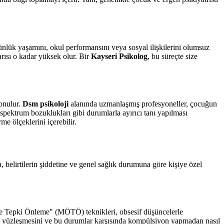
nlük yaşamını, okul performansını veya sosyal ilişkilerini olumsuz
rısı o kadar yüksek olur. Bir
Kayseri Psikolog
, bu süreçte size
konulur.
Dsm psikoloji
alanında uzmanlaşmış profesyoneller, çocuğun
m spektrum bozuklukları gibi durumlarla ayırıcı tanı yapılması
e ölçeklerini içerebilir.
, belirtilerin şiddetine ve genel sağlık durumuna göre kişiye özel
ve Tepki Önleme" (MÖTÖ) teknikleri, obsesif düşüncelerle
ş yüzleşmesini ve bu durumlar karşısında kompülsiyon yapmadan nasıl