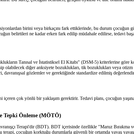
onlardan birini veya birkaçını fark ettiklerinde, bu durum çocuğun gü
un belirtileri ne kadar erken fark edilip müdahale edilirse, tedavi başa
ukların Tanısal ve İstatistiksel El Kitabı" (DSM-5) kriterlerine göre 
sahip olabilecek diğer anksiyete bozuklukları, tik bozuklukları veya otiz
 davranışsal gözlemler ve gerektiğinde standardize edilmiş değerlendirm
i içeren çok yönlü bir yaklaşım gerektirir. Tedavi planı, çocuğun yaşına
 ve Tepki Önleme (MÖTÖ)
avranışçı Terapi'dir (BDT). BDT içerisinde özellikle "Maruz Bırakma 
Bu terapi, çocuğun korktuğu durumlarla güvenli bir ortamda yavaş yava