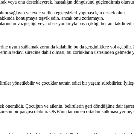
k veya onu destekleyerek, hastalığın döngüsünü güçlendirmiş olursunu
ılımı sağlayın ve evde verilen egzersizleri yapması için destek olun.
akkında konuşmaya teşvik edin, ancak onu zorlamayın.
rından vazgeçtiği veya obsesyonlarıyla başa çıktığı her anı takdir edin
rine uyum sağlamak zorunda kalabilir, bu da gerginliklere yol açabilir.
yelerinin tedavi sürecine dahil olması, bu zorlukların üstesinden gelmede 
iler yönetilebilir ve çocuklar tatmin edici bir yaşam sürebilirler. İyileşm
k önemlidir. Çocuğun ve ailenin, belirtilerin geri döndüğüne dair işaret
u sürecin bir parçası olabilir. OKB'nin tamamen ortadan kalkması yerine