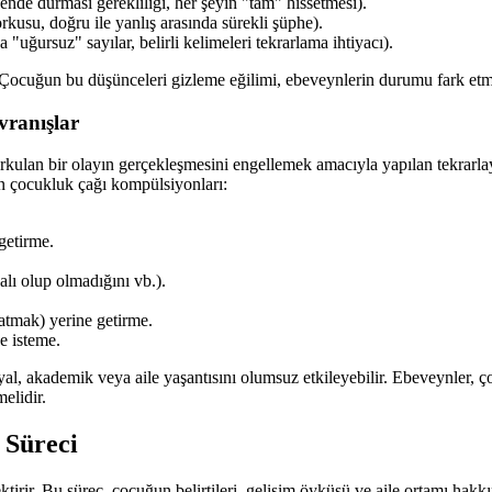
üzende durması gerekliliği, her şeyin "tam" hissetmesi).
rkusu, doğru ile yanlış arasında sürekli şüphe).
 "uğursuz" sayılar, belirli kelimeleri tekrarlama ihtiyacı).
 Çocuğun bu düşünceleri gizleme eğilimi, ebeveynlerin durumu fark etmes
vranışlar
kulan bir olayın gerçekleşmesini engellemek amacıyla yapılan tekrarlayı
gın çocukluk çağı kompülsiyonları:
getirme.
alı olup olmadığını vb.).
r atmak) yerine getirme.
e isteme.
, akademik veya aile yaşantısını olumsuz etkileyebilir. Ebeveynler, çocu
elidir.
 Süreci
ir. Bu süreç, çocuğun belirtileri, gelişim öyküsü ve aile ortamı hakkınd