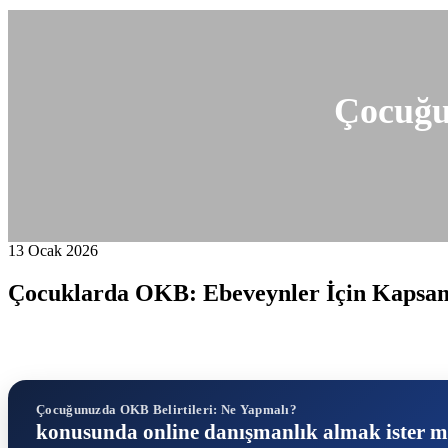
Çocuğu
13 Ocak 2026
Çocuklarda OKB: Ebeveynler İçin Kapsa
Çocuğunuzda OKB Belirtileri: Ne Yapmalı?
konusunda online danışmanlık almak ister m