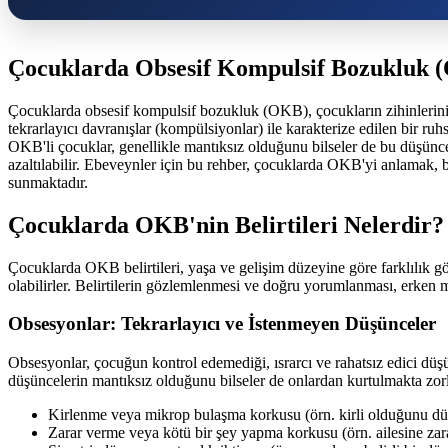
Çocuklarda Obsesif Kompulsif Bozukluk (O
Çocuklarda obsesif kompulsif bozukluk (OKB), çocukların zihinlerini 
tekrarlayıcı davranışlar (kompülsiyonlar) ile karakterize edilen bir ru
OKB'li çocuklar, genellikle mantıksız olduğunu bilseler de bu düşünce v
azaltılabilir. Ebeveynler için bu rehber, çocuklarda OKB'yi anlamak, be
sunmaktadır.
Çocuklarda OKB'nin Belirtileri Nelerdir?
Çocuklarda OKB belirtileri, yaşa ve gelişim düzeyine göre farklılık gö
olabilirler. Belirtilerin gözlemlenmesi ve doğru yorumlanması, erken m
Obsesyonlar: Tekrarlayıcı ve İstenmeyen Düşünceler
Obsesyonlar, çocuğun kontrol edemediği, ısrarcı ve rahatsız edici düşü
düşüncelerin mantıksız olduğunu bilseler de onlardan kurtulmakta zorl
Kirlenme veya mikrop bulaşma korkusu (örn. kirli olduğunu dü
Zarar verme veya kötü bir şey yapma korkusu (örn. ailesine zara