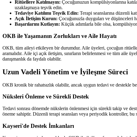
Ritüellere Katılmayın:
Çocuğunuzun kompülsiyonlarına katılara
uzaklaşmaya teşvik edin.
Tedaviye Katılımı Teşvik Edin:
Terapi seanslarına düzenli kat
Açık İletişim Kurun:
Çocuğunuzla duyguları ve düşünceleri h
Başarılarını Kutlayın:
Küçük adımlarla bile olsa, kompülsiyonla
OKB ile Yaşamanın Zorlukları ve Aile Hayatı
OKB, tüm aileyi etkileyen bir durumdur. Aile üyeleri, çocuğun ritüelle
aramalıdır. Aile içi açık iletişim, sınırların belirlenmesi ve tüm aile ü
danışmanlık da faydalı olabilir.
Uzun Vadeli Yönetim ve İyileşme Süreci
OKB kronik bir rahatsızlık olabilir, ancak uygun tedavi ve destekle belirt
Nüksleri Önleme ve Sürekli Destek
Tedavi sonrası dönemde nükslerin önlenmesi için sürekli takip ve deste
öneme sahiptir. Düzenli terapi seansları veya periyodik kontroller, b
Kayseri'de Destek İmkanları