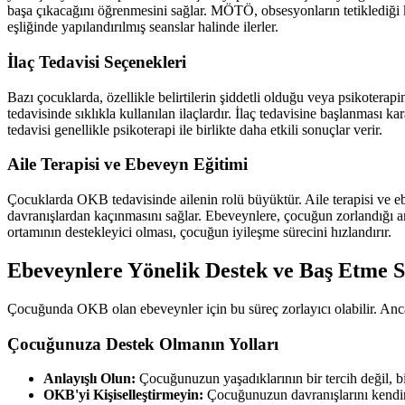
başa çıkacağını öğrenmesini sağlar. MÖTÖ, obsesyonların tetiklediği k
eşliğinde yapılandırılmış seanslar halinde ilerler.
İlaç Tedavisi Seçenekleri
Bazı çocuklarda, özellikle belirtilerin şiddetli olduğu veya psikoterap
tedavisinde sıklıkla kullanılan ilaçlardır. İlaç tedavisine başlanması ka
tedavisi genellikle psikoterapi ile birlikte daha etkili sonuçlar verir.
Aile Terapisi ve Ebeveyn Eğitimi
Çocuklarda OKB tedavisinde ailenin rolü büyüktür. Aile terapisi ve e
davranışlardan kaçınmasını sağlar. Ebeveynlere, çocuğun zorlandığı anla
ortamının destekleyici olması, çocuğun iyileşme sürecini hızlandırır.
Ebeveynlere Yönelik Destek ve Baş Etme St
Çocuğunda OKB olan ebeveynler için bu süreç zorlayıcı olabilir. Ancak
Çocuğunuza Destek Olmanın Yolları
Anlayışlı Olun:
Çocuğunuzun yaşadıklarının bir tercih değil, bi
OKB'yi Kişiselleştirmeyin:
Çocuğunuzun davranışlarını kendiniz