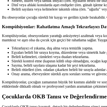
Simetri, düzen veya tamlık ihtiyacı (örn. eşyaların belirli bir d
Dinî veya ahlaki konularda aşırı endişeler (örn. günah işleme ko
Belirli sayılara veya kelimelere takıntılı olma (örn. "uğurlu" veya
Bu obsesyonlar çocuğu sürekli bir kaygı ve gerilim içinde bırakabilir.
Kompülsiyonlar: Rahatlatma Amaçlı Tekrarlayıcı Da
Kompülsiyonlar, obsesyonların yarattığı anksiyeteyi azaltmak veya kor
mantıksız ve aşırı olsa da çocuk için geçici bir rahatlama sağlar. Yay
Tekrarlayıcı el yıkama, duş alma veya temizlik yapma.
Eşyaları belirli bir sıraya koyma, düzenleme veya simetrik hale 
Belirli kelimeleri, cümleleri veya duaları tekrarlama.
Sürekli kontrol etme (kapının kilitli olup olmadığını, ocağın kap
Sayma, belirli sayılara ulaşana kadar bir şeyi tekrarlama.
Belirli ritüelleri (örn. odadan çıkarken belirli bir sırayla adımla
Onay arama, ebeveynlere sürekli aynı soruları sorma ve güvenc
Kompülsiyonlar, çocuğun zamanının büyük bir kısmını alabilir ve sosyal
ettiklerinde dikkatli olmalı ve profesyonel yardım aramaktan çekinmem
Çocuklarda OKB Tanısı ve Değerlendirme
Çocuklarda OKB tanısı koymak, detaylı bir değerlendirme süreci gerektir