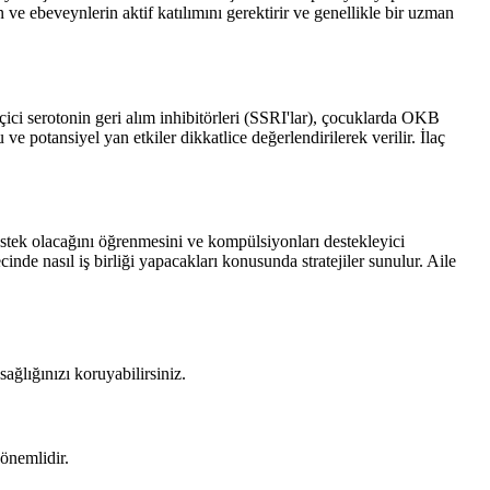
e ebeveynlerin aktif katılımını gerektirir ve genellikle bir uzman
eçici serotonin geri alım inhibitörleri (SSRI'lar), çocuklarda OKB
ve potansiyel yan etkiler dikkatlice değerlendirilerek verilir. İlaç
stek olacağını öğrenmesini ve kompülsiyonları destekleyici
nde nasıl iş birliği yapacakları konusunda stratejiler sunulur. Aile
ğlığınızı koruyabilirsiniz.
 önemlidir.