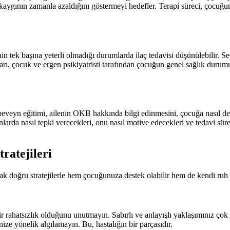
aygının zamanla azaldığını göstermeyi hedefler. Terapi süreci, çocuğun v
inin tek başına yeterli olmadığı durumlarda ilaç tedavisi düşünülebilir. S
rarı, çocuk ve ergen psikiyatristi tarafından çocuğun genel sağlık durumu 
beveyn eğitimi, ailenin OKB hakkında bilgi edinmesini, çocuğa nasıl de
rda nasıl tepki verecekleri, onu nasıl motive edecekleri ve tedavi süreci
ratejileri
 doğru stratejilerle hem çocuğunuza destek olabilir hem de kendi ruh sa
r rahatsızlık olduğunu unutmayın. Sabırlı ve anlayışlı yaklaşımınız çok
e yönelik algılamayın. Bu, hastalığın bir parçasıdır.