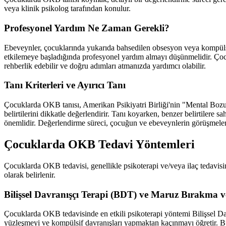
veya klinik psikolog tarafından konulur.
Profesyonel Yardım Ne Zaman Gerekli?
Ebeveynler, çocuklarında yukarıda bahsedilen obsesyon veya kompülsiy
etkilemeye başladığında profesyonel yardım almayı düşünmelidir. Çocuğ
rehberlik edebilir ve doğru adımları atmanızda yardımcı olabilir.
Tanı Kriterleri ve Ayırıcı Tanı
Çocuklarda OKB tanısı, Amerikan Psikiyatri Birliği'nin "Mental Bozukl
belirtilerini dikkatle değerlendirir. Tanı koyarken, benzer belirtilere 
önemlidir. Değerlendirme süreci, çocuğun ve ebeveynlerin görüşmeleri,
Çocuklarda OKB Tedavi Yöntemleri
Çocuklarda OKB tedavisi, genellikle psikoterapi ve/veya ilaç tedavisin
olarak belirlenir.
Bilişsel Davranışçı Terapi (BDT) ve Maruz Bırakma
Çocuklarda OKB tedavisinde en etkili psikoterapi yöntemi Bilişsel D
yüzleşmeyi ve kompülsif davranışları yapmaktan kaçınmayı öğretir. 