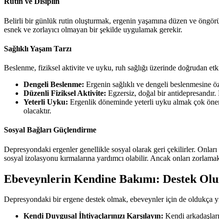
Rutin ve Disiplin
Belirli bir günlük rutin oluşturmak, ergenin yaşamına düzen ve öngörül
esnek ve zorlayıcı olmayan bir şekilde uygulamak gerekir.
Sağlıklı Yaşam Tarzı
Beslenme, fiziksel aktivite ve uyku, ruh sağlığı üzerinde doğrudan etki
Dengeli Beslenme:
Ergenin sağlıklı ve dengeli beslenmesine öze
Düzenli Fiziksel Aktivite:
Egzersiz, doğal bir antidepresandır. 
Yeterli Uyku:
Ergenlik döneminde yeterli uyku almak çok önemli
olacaktır.
Sosyal Bağları Güçlendirme
Depresyondaki ergenler genellikle sosyal olarak geri çekilirler. Onlar
sosyal izolasyonu kırmalarına yardımcı olabilir. Ancak onları zorlamak
Ebeveynlerin Kendine Bakımı: Destek Olu
Depresyondaki bir ergene destek olmak, ebeveynler için de oldukça yıpr
Kendi Duygusal İhtiyaçlarınızı Karşılayın:
Kendi arkadaşları