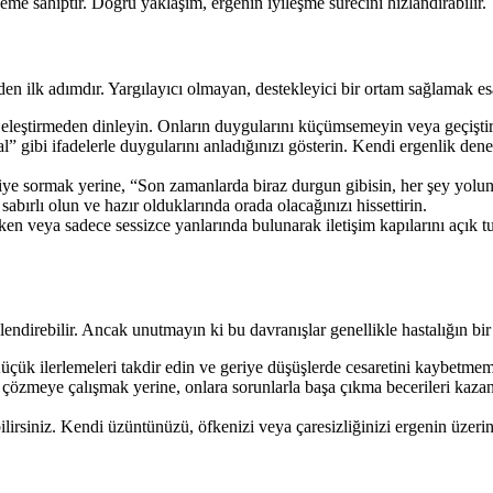
e sahiptir. Doğru yaklaşım, ergenin iyileşme sürecini hızlandırabilir.
den ilk adımdır. Yargılayıcı olmayan, destekleyici bir ortam sağlamak esa
 eleştirmeden dinleyin. Onların duygularını küçümsemeyin veya geçişt
” gibi ifadelerle duygularını anladığınızı gösterin. Kendi ergenlik den
 sormak yerine, “Son zamanlarda biraz durgun gibisin, her şey yolund
abırlı olun ve hazır olduklarında orada olacağınızı hissettirin.
rken veya sadece sessizce yanlarında bulunarak iletişim kapılarını açık
direbilir. Ancak unutmayın ki bu davranışlar genellikle hastalığın bir beli
r. Küçük ilerlemeleri takdir edin ve geriye düşüşlerde cesaretini kaybetm
 çözmeye çalışmak yerine, onlara sorunlarla başa çıkma becerileri ka
lirsiniz. Kendi üzüntünüzü, öfkenizi veya çaresizliğinizi ergenin üze