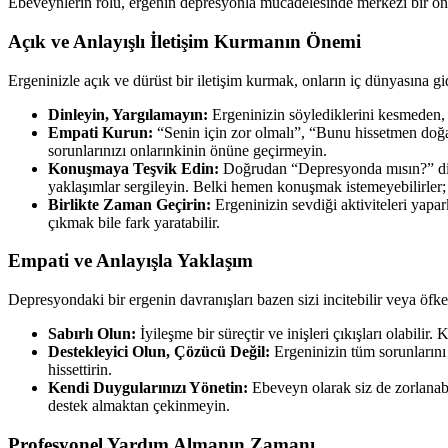
Ebeveynlerin rolü, ergenin depresyonla mücadelesinde merkezi bir önem
Açık ve Anlayışlı İletişim Kurmanın Önemi
Ergeninizle açık ve dürüst bir iletişim kurmak, onların iç dünyasına gi
Dinleyin, Yargılamayın:
Ergeninizin söylediklerini kesmeden,
Empati Kurun:
“Senin için zor olmalı”, “Bunu hissetmen doğal
sorunlarınızı onlarınkinin önüne geçirmeyin.
Konuşmaya Teşvik Edin:
Doğrudan “Depresyonda mısın?” diye
yaklaşımlar sergileyin. Belki hemen konuşmak istemeyebilirler; s
Birlikte Zaman Geçirin:
Ergeninizin sevdiği aktiviteleri yapa
çıkmak bile fark yaratabilir.
Empati ve Anlayışla Yaklaşım
Depresyondaki bir ergenin davranışları bazen sizi incitebilir veya öfkelen
Sabırlı Olun:
İyileşme bir süreçtir ve inişleri çıkışları olabili
Destekleyici Olun, Çözücü Değil:
Ergeninizin tüm sorunlarını
hissettirin.
Kendi Duygularınızı Yönetin:
Ebeveyn olarak siz de zorlanabi
destek almaktan çekinmeyin.
Profesyonel Yardım Almanın Zamanı