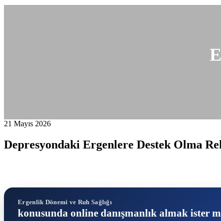
E
21 Mayıs 2026
Depresyondaki Ergenlere Destek Olma Rehb
Ergenlik Dönemi ve Ruh Sağlığı
konusunda online danışmanlık almak ister m