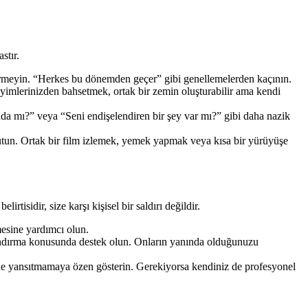
stır.
irmeyin. “Herkes bu dönemden geçer” gibi genellemelerden kaçının.
eyimlerinizden bahsetmek, ortak bir zemin oluşturabilir ama kendi
a mı?” veya “Seni endişelendiren bir şey var mı?” gibi daha nazik
 tutun. Ortak bir film izlemek, yemek yapmak veya kısa bir yürüyüşe
rtisidir, size karşı kişisel bir saldırı değildir.
emesine yardımcı olun.
zandırma konusunda destek olun. Onların yanında olduğunuzu
rine yansıtmamaya özen gösterin. Gerekiyorsa kendiniz de profesyonel