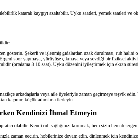
ebilirlik katarak kaygıyı azaltabilir. Uyku saatleri, yemek saatleri ve o
lidir:
n gösterin. Şekerli ve işlenmiş gıdalardan uzak durulması, ruh halini ol
Ergeni spor yapmaya, yürüyüşe çıkmaya veya sevdiği bir fiziksel aktivit
dir (ortalama 8-10 saat). Uyku düzenini iyileştirmek için ekran süresin
ı nazikçe arkadaşlarla veya aile üyeleriyle zaman geçirmeye teşvik edin
tan kaçının; küçük adımlarla ilerleyin.
rken Kendinizi İhmal Etmeyin
atıcı olabilir. Kendi ruh sağlığınızı korumak, hem sizin hem de ergenini
nızla zaman geçirin, hobilerinize devam edin, dinlenmek için kendinize