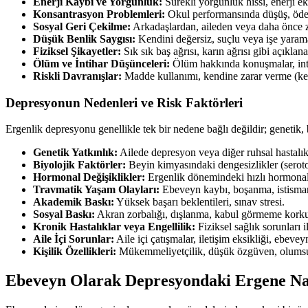
Enerji Kaybı ve Yorgunluk:
Sürekli yorgunluk hissi, enerji ek
Konsantrasyon Problemleri:
Okul performansında düşüş, ödev
Sosyal Geri Çekilme:
Arkadaşlardan, aileden veya daha önce z
Düşük Benlik Saygısı:
Kendini değersiz, suçlu veya işe yaram
Fiziksel Şikayetler:
Sık sık baş ağrısı, karın ağrısı gibi açıklan
Ölüm ve İntihar Düşünceleri:
Ölüm hakkında konuşmalar, intiha
Riskli Davranışlar:
Madde kullanımı, kendine zarar verme (kesm
Depresyonun Nedenleri ve Risk Faktörleri
Ergenlik depresyonu genellikle tek bir nedene bağlı değildir; genetik, 
Genetik Yatkınlık:
Ailede depresyon veya diğer ruhsal hastalı
Biyolojik Faktörler:
Beyin kimyasındaki dengesizlikler (seroton
Hormonal Değişiklikler:
Ergenlik dönemindeki hızlı hormonal
Travmatik Yaşam Olayları:
Ebeveyn kaybı, boşanma, istismar,
Akademik Baskı:
Yüksek başarı beklentileri, sınav stresi.
Sosyal Baskı:
Akran zorbalığı, dışlanma, kabul görmeme korku
Kronik Hastalıklar veya Engellilik:
Fiziksel sağlık sorunları 
Aile İçi Sorunlar:
Aile içi çatışmalar, iletişim eksikliği, ebevey
Kişilik Özellikleri:
Mükemmeliyetçilik, düşük özgüven, olumsuz
Ebeveyn Olarak Depresyondaki Ergene Na