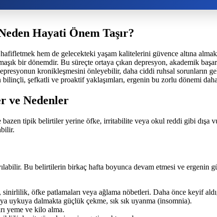
Neden Hayati Önem Taşır?
fifletmek hem de gelecekteki yaşam kalitelerini güvence altına almak iç
aşık bir dönemdir. Bu süreçte ortaya çıkan depresyon, akademik başarıdan
presyonun kronikleşmesini önleyebilir, daha ciddi ruhsal sorunların geliş
linçli, şefkatli ve proaktif yaklaşımları, ergenin bu zorlu dönemi daha 
r ve Nedenler
azen tipik belirtiler yerine öfke, irritabilite veya okul reddi gibi dışa
bilir.
yılabilir. Bu belirtilerin birkaç hafta boyunca devam etmesi ve ergenin 
sinirlilik, öfke patlamaları veya ağlama nöbetleri. Daha önce keyif aldığı 
ya uykuya dalmakta güçlük çekme, sık sık uyanma (insomnia).
rı yeme ve kilo alma.