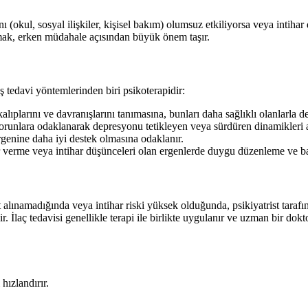
ı (okul, sosyal ilişkiler, kişisel bakım) olumsuz etkiliyorsa veya inti
rmak, erken müdahale açısından büyük önem taşır.
 tedavi yöntemlerinden biri psikoterapidir:
plarını ve davranışlarını tanımasına, bunları daha sağlıklı olanlarla de
i sorunlara odaklanarak depresyonu tetikleyen veya sürdüren dinamikleri
ergenine daha iyi destek olmasına odaklanır.
 verme veya intihar düşünceleri olan ergenlerde duygu düzenleme ve baş
 alınamadığında veya intihar riski yüksek olduğunda, psikiyatrist tarafı
. İlaç tedavisi genellikle terapi ile birlikte uygulanır ve uzman bir dok
hızlandırır.