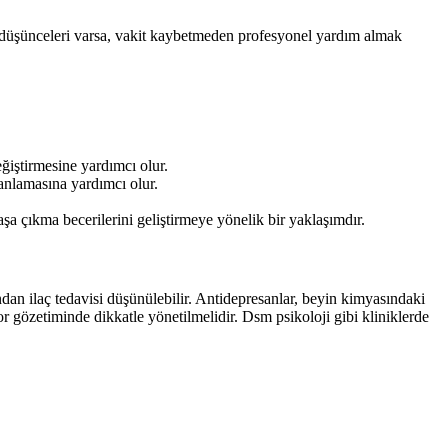
har düşünceleri varsa, vakit kaybetmeden profesyonel yardım almak
ğiştirmesine yardımcı olur.
 anlamasına yardımcı olur.
a çıkma becerilerini geliştirmeye yönelik bir yaklaşımdır.
ndan ilaç tedavisi düşünülebilir. Antidepresanlar, beyin kimyasındaki
tor gözetiminde dikkatle yönetilmelidir. Dsm psikoloji gibi kliniklerde