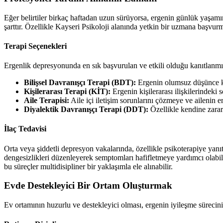
Eğer belirtiler birkaç haftadan uzun sürüyorsa, ergenin günlük yaşamın
şarttır. Özellikle Kayseri Psikoloji alanında yetkin bir uzmana başvu
Terapi Seçenekleri
Ergenlik depresyonunda en sık başvurulan ve etkili olduğu kanıtlanmış
Bilişsel Davranışçı Terapi (BDT):
Ergenin olumsuz düşünce kalı
Kişilerarası Terapi (KİT):
Ergenin kişilerarası ilişkilerindek
Aile Terapisi:
Aile içi iletişim sorunlarını çözmeye ve ailenin 
Diyalektik Davranışçı Terapi (DDT):
Özellikle kendine zarar
İlaç Tedavisi
Orta veya şiddetli depresyon vakalarında, özellikle psikoterapiye yanıt
dengesizlikleri düzenleyerek semptomları hafifletmeye yardımcı olabilir
bu süreçler multidisipliner bir yaklaşımla ele alınabilir.
Evde Destekleyici Bir Ortam Oluşturmak
Ev ortamının huzurlu ve destekleyici olması, ergenin iyileşme sürecini 