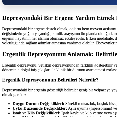
Depresyondaki Bir Ergene Yardım Etmek 
Depresyondaki bir ergene destek olmak, onların hem mevcut acılarını ha
değişimlerin yoğun yaşandığı, kimlik arayışının ön planda olduğu karm
ergenin hayatının her alanını olumsuz etkileyebilir. Erken müdahale, de
yolculuğunda sağlam adımlar atmasına yardımcı olabilir. Ebeveynlerin bi
Ergenlik Depresyonunu Anlamak: Belirtile
Ergenlik depresyonu, yetişkin depresyonundan farklılık gösterebilir ve b
döneminin doğal iniş çıkışları ile klinik bir durumu ayırt etmesi zorlaşa
Ergenlik Depresyonunun Belirtileri Nelerdir?
Depresyondaki bir ergenin gösterdiği belirtiler geniş bir yelpazeye ya
olmak gerekir:
Duygu Durum Değişiklikleri:
Sürekli mutsuzluk, boşluk hissi, 
Uyku Düzeninde Değişiklikler:
Aşırı uyuma (hipersomnia) ve
İştah ve Kilo Değişiklikleri:
İştah kaybı ve kilo verme veya aşı