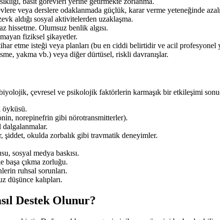
sikliği, basit görevleri yerine getirmekte zorlanma.
lere veya derslere odaklanmada güçlük, karar verme yeteneğinde aza
evk aldığı sosyal aktivitelerden uzaklaşma.
az hissetme. Olumsuz benlik algısı.
amayan fiziksel şikayetler.
r etme isteği veya planları (bu en ciddi belirtidir ve acil profesyonel y
e, yakma vb.) veya diğer dürtüsel, riskli davranışlar.
biyolojik, çevresel ve psikolojik faktörlerin karmaşık bir etkileşimi sonu
k öyküsü.
in, norepinefrin gibi nörotransmitterler).
 dalgalanmalar.
 şiddet, okulda zorbalık gibi travmatik deneyimler.
su, sosyal medya baskısı.
ile başa çıkma zorluğu.
nlerin ruhsal sorunları.
 düşünce kalıpları.
sıl Destek Olunur?