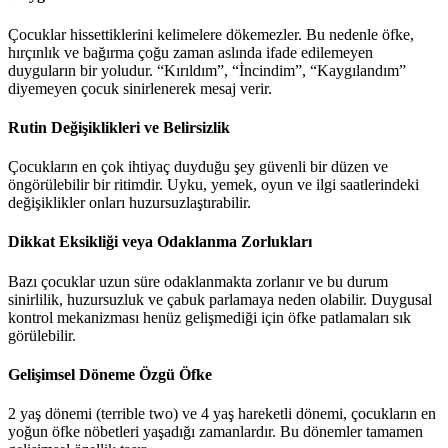
Çocuklar hissettiklerini kelimelere dökemezler. Bu nedenle öfke,
hırçınlık ve bağırma çoğu zaman aslında ifade edilemeyen
duyguların bir yoludur. “Kırıldım”, “İncindim”, “Kaygılandım”
diyemeyen çocuk sinirlenerek mesaj verir.
Rutin Değişiklikleri ve Belirsizlik
Çocukların en çok ihtiyaç duyduğu şey güvenli bir düzen ve
öngörülebilir bir ritimdir. Uyku, yemek, oyun ve ilgi saatlerindeki
değişiklikler onları huzursuzlaştırabilir.
Dikkat Eksikliği veya Odaklanma Zorlukları
Bazı çocuklar uzun süre odaklanmakta zorlanır ve bu durum
sinirlilik, huzursuzluk ve çabuk parlamaya neden olabilir. Duygusal
kontrol mekanizması henüz gelişmediği için öfke patlamaları sık
görülebilir.
Gelişimsel Döneme Özgü Öfke
2 yaş dönemi (terrible two) ve 4 yaş hareketli dönemi, çocukların en
yoğun öfke nöbetleri yaşadığı zamanlardır. Bu dönemler tamamen