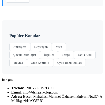
Popüler Konular
Anksiyete
Depresyon
Stres
Çocuk Psikolojisi
İlişkiler
Terapi
Panik Atak
Travma
Öfke Kontrolü
Uyku Bozuklukları
İletişim
Telefon:
+90 530 615 93 90
Email:
info@dsmpsikoloji.com
Adres:
Becen Mahallesi Mehmet Özhaseki Bulvarı No:374A
Melikgazi/KAYSERİ