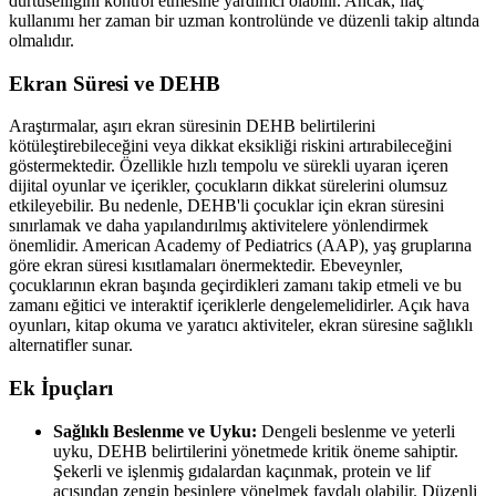
dürtüselliğini kontrol etmesine yardımcı olabilir. Ancak, ilaç
kullanımı her zaman bir uzman kontrolünde ve düzenli takip altında
olmalıdır.
Ekran Süresi ve DEHB
Araştırmalar, aşırı ekran süresinin DEHB belirtilerini
kötüleştirebileceğini veya dikkat eksikliği riskini artırabileceğini
göstermektedir. Özellikle hızlı tempolu ve sürekli uyaran içeren
dijital oyunlar ve içerikler, çocukların dikkat sürelerini olumsuz
etkileyebilir. Bu nedenle, DEHB'li çocuklar için ekran süresini
sınırlamak ve daha yapılandırılmış aktivitelere yönlendirmek
önemlidir. American Academy of Pediatrics (AAP), yaş gruplarına
göre ekran süresi kısıtlamaları önermektedir. Ebeveynler,
çocuklarının ekran başında geçirdikleri zamanı takip etmeli ve bu
zamanı eğitici ve interaktif içeriklerle dengelemelidirler. Açık hava
oyunları, kitap okuma ve yaratıcı aktiviteler, ekran süresine sağlıklı
alternatifler sunar.
Ek İpuçları
Sağlıklı Beslenme ve Uyku:
Dengeli beslenme ve yeterli
uyku, DEHB belirtilerini yönetmede kritik öneme sahiptir.
Şekerli ve işlenmiş gıdalardan kaçınmak, protein ve lif
açısından zengin besinlere yönelmek faydalı olabilir. Düzenli