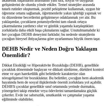
akademik başarılarını artırmanın yanı sıra, sosyal ve duygusal
gelişimlerini de olumlu yönde etkiler. Temel stratejiler arasında
tutarlı rutinler oluşturmak, pozitif pekiştirme kullanmak, uygun bir
öğrenme ortamı sağlamak, öğretmenlerle yakın işbirliği yapmak ve
öz düzenleme becerilerini geliştirmeye odaklanmak yer alır. Bu
yaklaşımlar, çocukların potansiyellerini tam olarak ortaya
çıkarmalarına yardımcı olur ve günlük yaşamda karşılaştıkları
zorluklarla daha etkili başa çıkmalarını sağlar. Unutulmamalıdır ki
her çocuğun DEHB deneyimi farklıdır; bu nedenle stratejilerin
çocuğun bireysel ihtiyaçlarına göre uyarlanması büyük önem taşır.
DEHB Nedir ve Neden Doğru Yaklaşım
Önemlidir?
Dikkat Eksikliği ve Hiperaktivite Bozukluğu (DEHB), genellikle
çocukluk döneminde başlayan ve dikkati sürdürme, dürtüleri kontrol
etme ve aşırı hareketlilik gibi belirtilerle karakterize olan
nörogelişimsel bir bozukluktur. Bu belirtiler, çocuğun hem akademik
hayatında hem de sosyal ilişkilerinde önemli zorluklara yol açabilir.
DEHB'li çocuklar genellikle sınıf ortamında yerinde durmakta,
yönergeleri takip etmekte veya ödevlerini tamamlamakta güçlük
çekerler. Evde ise sabırsızlık, unutkanlık ve çatışmalar yaşama
eğiliminde olabilirler.