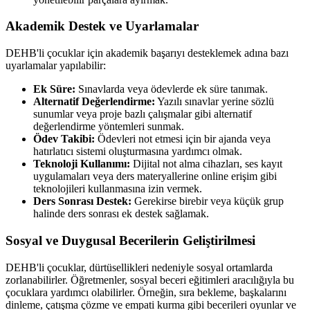
Akademik Destek ve Uyarlamalar
DEHB'li çocuklar için akademik başarıyı desteklemek adına bazı
uyarlamalar yapılabilir:
Ek Süre:
Sınavlarda veya ödevlerde ek süre tanımak.
Alternatif Değerlendirme:
Yazılı sınavlar yerine sözlü
sunumlar veya proje bazlı çalışmalar gibi alternatif
değerlendirme yöntemleri sunmak.
Ödev Takibi:
Ödevleri not etmesi için bir ajanda veya
hatırlatıcı sistemi oluşturmasına yardımcı olmak.
Teknoloji Kullanımı:
Dijital not alma cihazları, ses kayıt
uygulamaları veya ders materyallerine online erişim gibi
teknolojileri kullanmasına izin vermek.
Ders Sonrası Destek:
Gerekirse birebir veya küçük grup
halinde ders sonrası ek destek sağlamak.
Sosyal ve Duygusal Becerilerin Geliştirilmesi
DEHB'li çocuklar, dürtüsellikleri nedeniyle sosyal ortamlarda
zorlanabilirler. Öğretmenler, sosyal beceri eğitimleri aracılığıyla bu
çocuklara yardımcı olabilirler. Örneğin, sıra bekleme, başkalarını
dinleme, çatışma çözme ve empati kurma gibi becerileri oyunlar ve