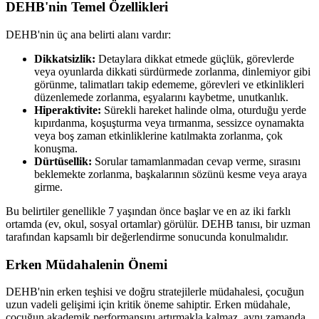
DEHB'nin Temel Özellikleri
DEHB'nin üç ana belirti alanı vardır:
Dikkatsizlik:
Detaylara dikkat etmede güçlük, görevlerde
veya oyunlarda dikkati sürdürmede zorlanma, dinlemiyor gibi
görünme, talimatları takip edememe, görevleri ve etkinlikleri
düzenlemede zorlanma, eşyalarını kaybetme, unutkanlık.
Hiperaktivite:
Sürekli hareket halinde olma, oturduğu yerde
kıpırdanma, koşuşturma veya tırmanma, sessizce oynamakta
veya boş zaman etkinliklerine katılmakta zorlanma, çok
konuşma.
Dürtüsellik:
Sorular tamamlanmadan cevap verme, sırasını
beklemekte zorlanma, başkalarının sözünü kesme veya araya
girme.
Bu belirtiler genellikle 7 yaşından önce başlar ve en az iki farklı
ortamda (ev, okul, sosyal ortamlar) görülür. DEHB tanısı, bir uzman
tarafından kapsamlı bir değerlendirme sonucunda konulmalıdır.
Erken Müdahalenin Önemi
DEHB'nin erken teşhisi ve doğru stratejilerle müdahalesi, çocuğun
uzun vadeli gelişimi için kritik öneme sahiptir. Erken müdahale,
çocuğun akademik performansını artırmakla kalmaz, aynı zamanda