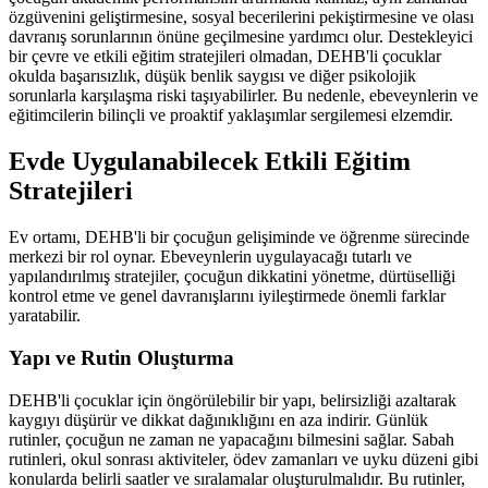
özgüvenini geliştirmesine, sosyal becerilerini pekiştirmesine ve olası
davranış sorunlarının önüne geçilmesine yardımcı olur. Destekleyici
bir çevre ve etkili eğitim stratejileri olmadan, DEHB'li çocuklar
okulda başarısızlık, düşük benlik saygısı ve diğer psikolojik
sorunlarla karşılaşma riski taşıyabilirler. Bu nedenle, ebeveynlerin ve
eğitimcilerin bilinçli ve proaktif yaklaşımlar sergilemesi elzemdir.
Evde Uygulanabilecek Etkili Eğitim
Stratejileri
Ev ortamı, DEHB'li bir çocuğun gelişiminde ve öğrenme sürecinde
merkezi bir rol oynar. Ebeveynlerin uygulayacağı tutarlı ve
yapılandırılmış stratejiler, çocuğun dikkatini yönetme, dürtüselliği
kontrol etme ve genel davranışlarını iyileştirmede önemli farklar
yaratabilir.
Yapı ve Rutin Oluşturma
DEHB'li çocuklar için öngörülebilir bir yapı, belirsizliği azaltarak
kaygıyı düşürür ve dikkat dağınıklığını en aza indirir. Günlük
rutinler, çocuğun ne zaman ne yapacağını bilmesini sağlar. Sabah
rutinleri, okul sonrası aktiviteler, ödev zamanları ve uyku düzeni gibi
konularda belirli saatler ve sıralamalar oluşturulmalıdır. Bu rutinler,