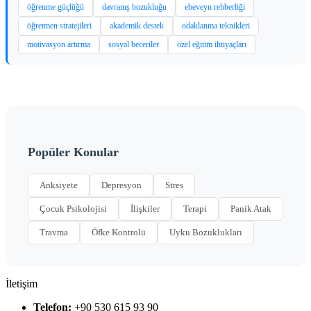
öğrenme güçlüğü
davranış bozukluğu
ebeveyn rehberliği
öğretmen stratejileri
akademik destek
odaklanma teknikleri
motivasyon artırma
sosyal beceriler
özel eğitim ihtiyaçları
Popüler Konular
Anksiyete
Depresyon
Stres
Çocuk Psikolojisi
İlişkiler
Terapi
Panik Atak
Travma
Öfke Kontrolü
Uyku Bozuklukları
İletişim
Telefon:
+90 530 615 93 90