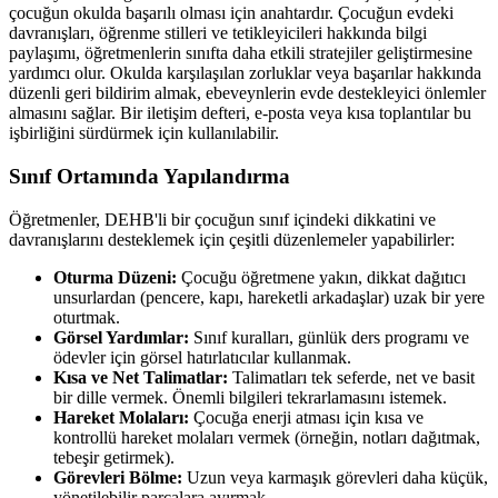
çocuğun okulda başarılı olması için anahtardır. Çocuğun evdeki
davranışları, öğrenme stilleri ve tetikleyicileri hakkında bilgi
paylaşımı, öğretmenlerin sınıfta daha etkili stratejiler geliştirmesine
yardımcı olur. Okulda karşılaşılan zorluklar veya başarılar hakkında
düzenli geri bildirim almak, ebeveynlerin evde destekleyici önlemler
almasını sağlar. Bir iletişim defteri, e-posta veya kısa toplantılar bu
işbirliğini sürdürmek için kullanılabilir.
Sınıf Ortamında Yapılandırma
Öğretmenler, DEHB'li bir çocuğun sınıf içindeki dikkatini ve
davranışlarını desteklemek için çeşitli düzenlemeler yapabilirler:
Oturma Düzeni:
Çocuğu öğretmene yakın, dikkat dağıtıcı
unsurlardan (pencere, kapı, hareketli arkadaşlar) uzak bir yere
oturtmak.
Görsel Yardımlar:
Sınıf kuralları, günlük ders programı ve
ödevler için görsel hatırlatıcılar kullanmak.
Kısa ve Net Talimatlar:
Talimatları tek seferde, net ve basit
bir dille vermek. Önemli bilgileri tekrarlamasını istemek.
Hareket Molaları:
Çocuğa enerji atması için kısa ve
kontrollü hareket molaları vermek (örneğin, notları dağıtmak,
tebeşir getirmek).
Görevleri Bölme:
Uzun veya karmaşık görevleri daha küçük,
yönetilebilir parçalara ayırmak.