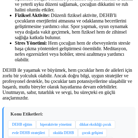
ve yeterli uyku düzeni sağlamak, çocuğun dikkatini ve ruh
halini olumlu etkiler.
Fiziksel Aktivite:
Düzenli fiziksel aktivite, DEHB'li
çocukların enerjilerini atmasına ve odaklanma becerilerini
geliştirmesine yardımcı olur. Spor yapmak, oyun oynamak
veya doğada vakit geçirmek, hem fiziksel hem de zihinsel
sağlığa katkıda bulunur.
Stres Yönetimi:
Hem çocuğun hem de ebeveynlerin stresle
başa çıkma yöntemleri geliştirmesi önemlidir. Meditasyon,
nefes egzersizleri veya hobiler, stresi azaltmaya yardımcı
olabilir.
DEHB ile yaşamak ve büyümek, hem çocuklar hem de aileleri için
zorlu bir yolculuk olabilir. Ancak doğru bilgi, uygun stratejiler ve
profesyonel destekle, bu çocuklar tam potansiyellerine ulaşabilir ve
başarılı, mutlu bireyler olarak hayatlarına devam edebilirler.
Unutmayın, sabır, tutarlılık ve sevgi, bu süreçteki en güçlü
araçlarınızdır.
Konu Etiketleri:
DEHB eğitim
hiperaktivite yönetimi
dikkat eksikliği çocuk
evde DEHB stratejileri
okulda DEHB
çocuk gelişimi