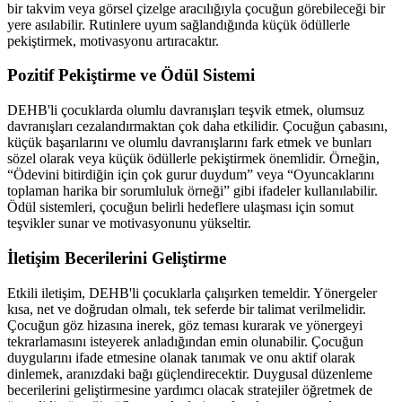
bir takvim veya görsel çizelge aracılığıyla çocuğun görebileceği bir
yere asılabilir. Rutinlere uyum sağlandığında küçük ödüllerle
pekiştirmek, motivasyonu artıracaktır.
Pozitif Pekiştirme ve Ödül Sistemi
DEHB'li çocuklarda olumlu davranışları teşvik etmek, olumsuz
davranışları cezalandırmaktan çok daha etkilidir. Çocuğun çabasını,
küçük başarılarını ve olumlu davranışlarını fark etmek ve bunları
sözel olarak veya küçük ödüllerle pekiştirmek önemlidir. Örneğin,
“Ödevini bitirdiğin için çok gurur duydum” veya “Oyuncaklarını
toplaman harika bir sorumluluk örneği” gibi ifadeler kullanılabilir.
Ödül sistemleri, çocuğun belirli hedeflere ulaşması için somut
teşvikler sunar ve motivasyonunu yükseltir.
İletişim Becerilerini Geliştirme
Etkili iletişim, DEHB'li çocuklarla çalışırken temeldir. Yönergeler
kısa, net ve doğrudan olmalı, tek seferde bir talimat verilmelidir.
Çocuğun göz hizasına inerek, göz teması kurarak ve yönergeyi
tekrarlamasını isteyerek anladığından emin olunabilir. Çocuğun
duygularını ifade etmesine olanak tanımak ve onu aktif olarak
dinlemek, aranızdaki bağı güçlendirecektir. Duygusal düzenleme
becerilerini geliştirmesine yardımcı olacak stratejiler öğretmek de