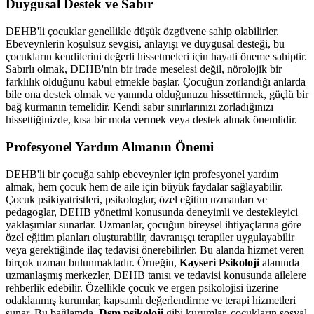
Duygusal Destek ve Sabır
DEHB'li çocuklar genellikle düşük özgüvene sahip olabilirler.
Ebeveynlerin koşulsuz sevgisi, anlayışı ve duygusal desteği, bu
çocukların kendilerini değerli hissetmeleri için hayati öneme sahiptir.
Sabırlı olmak, DEHB'nin bir irade meselesi değil, nörolojik bir
farklılık olduğunu kabul etmekle başlar. Çocuğun zorlandığı anlarda
bile ona destek olmak ve yanında olduğunuzu hissettirmek, güçlü bir
bağ kurmanın temelidir. Kendi sabır sınırlarınızı zorladığınızı
hissettiğinizde, kısa bir mola vermek veya destek almak önemlidir.
Profesyonel Yardım Almanın Önemi
DEHB'li bir çocuğa sahip ebeveynler için profesyonel yardım
almak, hem çocuk hem de aile için büyük faydalar sağlayabilir.
Çocuk psikiyatristleri, psikologlar, özel eğitim uzmanları ve
pedagoglar, DEHB yönetimi konusunda deneyimli ve destekleyici
yaklaşımlar sunarlar. Uzmanlar, çocuğun bireysel ihtiyaçlarına göre
özel eğitim planları oluşturabilir, davranışçı terapiler uygulayabilir
veya gerektiğinde ilaç tedavisi önerebilirler. Bu alanda hizmet veren
birçok uzman bulunmaktadır. Örneğin,
Kayseri Psikoloji
alanında
uzmanlaşmış merkezler, DEHB tanısı ve tedavisi konusunda ailelere
rehberlik edebilir. Özellikle çocuk ve ergen psikolojisi üzerine
odaklanmış kurumlar, kapsamlı değerlendirme ve terapi hizmetleri
sunar. Bu bağlamda,
Dsm psikoloji
gibi kurumlar, çocukların sosyal