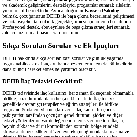
ve akademik gelişimlerini destekleyici programlar sunarak ailelerin
yükünü hafifletmektedir. Ayrıca, doğru bir
Kayseri Psikolog
bulmak, çocuğunuzun DEHB ile başa çıkma becerilerini geliştirmesi
ve potansiyelini tam olarak gerçekleştirmesi için önemli bir adımdır.
Profesyonel destek, ebeveynlere de başa çıkma stratejileri sunarak,
aile içi huzurun artmasına yardımcı olur.
Sıkça Sorulan Sorular ve Ek İpuçları
DEHB hakkında sıkça sorulan bazı sorular ve günlük yaşamda
uygulanabilecek ek ipuçları, hem ebeveynlerin hem de eğitimcilerin
daha bilinçli hareket etmesine yardımcı olacaktır.
DEHB İlaç Tedavisi Gerekli mi?
DEHB tedavisinde ilaç kullanımı, her zaman ilk seçenek olmamakla
birlikte, bazı durumlarda oldukça etkili olabilir. İlaç tedavisi
genellikle davranışçı terapiler ve eğitim stratejileri ile birlikte
uygulandığında en iyi sonuçları verir. İlaç kararı, bir çocuk
psikiyatristi tarafından çocuğun genel durumu, şiddeti ve diğer
tedavi yöntemlerine yanıtı değerlendirilerek verilmelidir. İlaçlar,
beynin dikkat ve dürtü kontrolünden sorumlu bölgelerindeki
kimyasal dengesizlikleri düzenleyerek çocuğun odaklanmasına ve