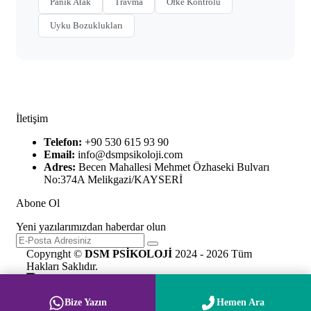
Panik Atak
Travma
Öfke Kontrolü
Uyku Bozuklukları
İletişim
Telefon:
+90 530 615 93 90
Email:
info@dsmpsikoloji.com
Adres:
Becen Mahallesi Mehmet Özhaseki Bulvarı
No:374A Melikgazi/KAYSERİ
Abone Ol
Yeni yazılarımızdan haberdar olun
Copyrıght ©
DSM PSİKOLOJİ
2024 - 2026 Tüm
Hakları Saklıdır.
Bize Yazın
Hemen Ara