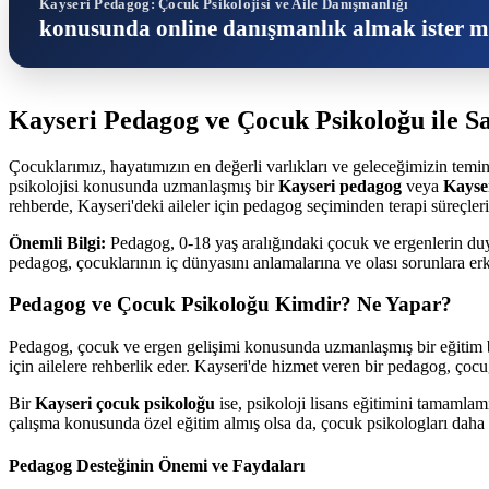
Kayseri Pedagog: Çocuk Psikolojisi ve Aile Danışmanlığı
konusunda online danışmanlık almak ister m
Kayseri Pedagog ve Çocuk Psikoloğu ile Sa
Çocuklarımız, hayatımızın en değerli varlıkları ve geleceğimizin temina
psikolojisi konusunda uzmanlaşmış bir
Kayseri pedagog
veya
Kayse
rehberde, Kayseri'deki aileler için pedagog seçiminden terapi süreçleri
Önemli Bilgi:
Pedagog, 0-18 yaş aralığındaki çocuk ve ergenlerin duyg
pedagog, çocuklarının iç dünyasını anlamalarına ve olası sorunlara er
Pedagog ve Çocuk Psikoloğu Kimdir? Ne Yapar?
Pedagog, çocuk ve ergen gelişimi konusunda uzmanlaşmış bir eğitim bili
için ailelere rehberlik eder. Kayseri'de hizmet veren bir pedagog, çocu
Bir
Kayseri çocuk psikoloğu
ise, psikoloji lisans eğitimini tamaml
çalışma konusunda özel eğitim almış olsa da, çocuk psikologları daha ç
Pedagog Desteğinin Önemi ve Faydaları