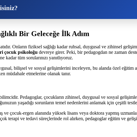
isiniz?
ğlıklı Bir Geleceğe İlk Adım
tıdır. Onların fiziksel sağlığı kadar ruhsal, duygusal ve zihinsel geliş
ri çocuk psikoloğu
devreye girer. Peki, bir pedagogdan ne zaman dest
ne kadar tüm sorularınızı yanıtlıyoruz.
usal, bilişsel ve sosyal gelişimlerini inceleyen, bu alanda özel eğitim 
ken müdahale etmelerine olanak tanır.
mcidir. Pedagoglar, çocukların zihinsel, duygusal ve sosyal gelişimleri
ğunuzun yaşadığı sorunların temel nedenlerini anlamak için çeşitli testl
amış ve çocuk-ergen alanında yüksek lisans veya doktora yapmış uzman
ok terapi ve tedavi süreçlerinde rol alırken, pedagoglar eğitim ve geliş