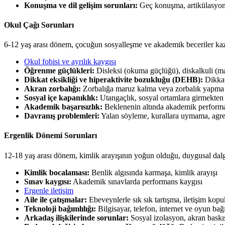
Konuşma ve dil gelişim sorunları:
Geç konuşma, artikülasyon
Okul Çağı Sorunları
6-12 yaş arası dönem, çocuğun sosyalleşme ve akademik beceriler kaz
Okul fobisi ve ayrılık kaygısı
Öğrenme güçlükleri:
Disleksi (okuma güçlüğü), diskalkuli (m
Dikkat eksikliği ve hiperaktivite bozukluğu (DEHB):
Dikkati
Akran zorbalığı:
Zorbalığa maruz kalma veya zorbalık yapma
Sosyal içe kapanıklık:
Utangaçlık, sosyal ortamlara girmekte
Akademik başarısızlık:
Beklenenin altında akademik perform
Davranış problemleri:
Yalan söyleme, kurallara uymama, agres
Ergenlik Dönemi Sorunları
12-18 yaş arası dönem, kimlik arayışının yoğun olduğu, duygusal dalga
Kimlik bocalaması:
Benlik algısında karmaşa, kimlik arayışı
Sınav kaygısı:
Akademik sınavlarda performans kaygısı
Ergenle iletişim
Aile ile çatışmalar:
Ebeveynlerle sık sık tartışma, iletişim kop
Teknoloji bağımlılığı:
Bilgisayar, telefon, internet ve oyun bağı
Arkadaş ilişkilerinde sorunlar:
Sosyal izolasyon, akran baskı