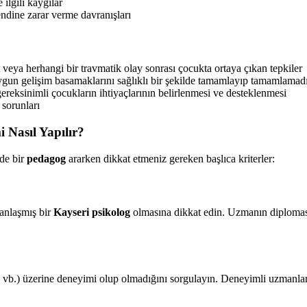
 ilgili kaygılar
ndine zarar verme davranışları
veya herhangi bir travmatik olay sonrası çocukta ortaya çıkan tepkiler
n gelişim basamaklarını sağlıklı bir şekilde tamamlayıp tamamlamadı
ereksinimli çocukların ihtiyaçlarının belirlenmesi ve desteklenmesi
sorunları
 Nasıl Yapılır?
'de bir
pedagog
ararken dikkat etmeniz gereken başlıca kriterler:
manlaşmış bir
Kayseri psikolog
olmasına dikkat edin. Uzmanın diplomasını
b.) üzerine deneyimi olup olmadığını sorgulayın. Deneyimli uzmanlar b