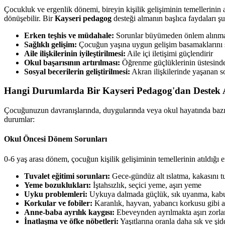
Çocukluk ve ergenlik dönemi, bireyin kişilik gelişiminin temellerini
dönüşebilir. Bir
Kayseri pedagog
desteği almanın başlıca faydaları şu
Erken teşhis ve müdahale:
Sorunlar büyümeden önlem alınmas
Sağlıklı gelişim:
Çocuğun yaşına uygun gelişim basamaklarını s
Aile ilişkilerinin iyileştirilmesi:
Aile içi iletişimi güçlendirir
Okul başarısının artırılması:
Öğrenme güçlüklerinin üstesinde
Sosyal becerilerin geliştirilmesi:
Akran ilişkilerinde yaşanan s
Hangi Durumlarda Bir Kayseri Pedagog'dan Destek 
Çocuğunuzun davranışlarında, duygularında veya okul hayatında bazı fa
durumlar:
Okul Öncesi Dönem Sorunları
0-6 yaş arası dönem, çocuğun kişilik gelişiminin temellerinin atıldığı e
Tuvalet eğitimi sorunları:
Gece-gündüz alt ıslatma, kakasını 
Yeme bozuklukları:
İştahsızlık, seçici yeme, aşırı yeme
Uyku problemleri:
Uykuya dalmada güçlük, sık uyanma, kabu
Korkular ve fobiler:
Karanlık, hayvan, yabancı korkusu gibi a
Anne-baba ayrılık kaygısı:
Ebeveynden ayrılmakta aşırı zorl
İnatlaşma ve öfke nöbetleri:
Yaşıtlarına oranla daha sık ve şid