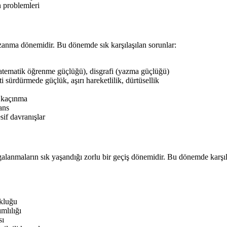
 problemleri
anma dönemidir. Bu dönemde sık karşılaşılan sorunlar:
atematik öğrenme güçlüğü), disgrafi (yazma güçlüğü)
 sürdürmede güçlük, aşırı hareketlilik, dürtüsellik
n kaçınma
ans
if davranışlar
lanmaların sık yaşandığı zorlu bir geçiş dönemidir. Bu dönemde karşıla
ukluğu
mlılığı
sı