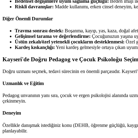
Bedensel değişimlere uyum sağlama güçlüğü:
Beden imajı ile
Riskli davranışlar:
Madde kullanımı, erken cinsel deneyim, ke
Diğer Önemli Durumlar
Travma sonrası destek:
Boşanma, kayıp, yas, kaza, doğal afet 
Gelişimsel tarama ve değerlendirme:
Çocuğunuzun yaşına uygu
Üstün zekalı/özel yetenekli çocukların desteklenmesi:
Özel g
Kardeş kıskançlığı:
Yeni kardeş gelmesiyle ortaya çıkan uyum 
Kayseri'de Doğru Pedagog ve Çocuk Psikoloğu Seçimi
Doğru uzmanı seçmek, tedavi sürecinin en önemli parçasıdır. Kayseri
Uzmanlık ve Eğitim
Pedagog unvanının yanı sıra, çocuk ve ergen psikolojisi alanında uz
çekinmeyin.
Deneyim
Özellikle danışmak istediğiniz konu (DEHB, öğrenme güçlüğü, kaygı v
planlayabilir.