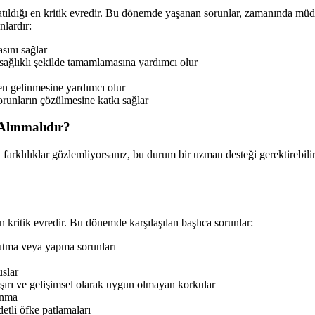
n atıldığı en kritik evredir. Bu dönemde yaşanan sorunlar, zamanında m
nlardır:
ını sağlar
ağlıklı şekilde tamamlamasına yardımcı olur
n gelinmesine yardımcı olur
orunların çözülmesine katkı sağlar
Alınmalıdır?
rklılıklar gözlemliyorsanız, bu durum bir uzman desteği gerektirebilir.
n kritik evredir. Bu dönemde karşılaşılan başlıca sorunlar:
tutma veya yapma sorunları
slar
şırı ve gelişimsel olarak uygun olmayan korkular
anma
detli öfke patlamaları