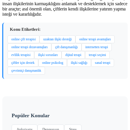
insan ilişkilerinin karmaşıklığını anlamak ve desteklemek için sadece
bir araçtır; asıl önemli olan, çiftlerin kendi ilişkilerine yatırım yapma
isteği ve kararlılığıdır.
Konu Etiketleri:
online çift terapisi
uzaktan ilişki desteği
online terapi avantajları
online terapi dezavantajları
çift danışmanlığı
internetten terapi
evlilik terapisi
ilişki sorunları
dijital terapi
terapi seçimi
çiftler için destek
online psikolog
ilişki sağlığı
sanal terapi
çevrimiçi danışmanlık
Popüler Konular
Anksiyete
Depresyon
Stres