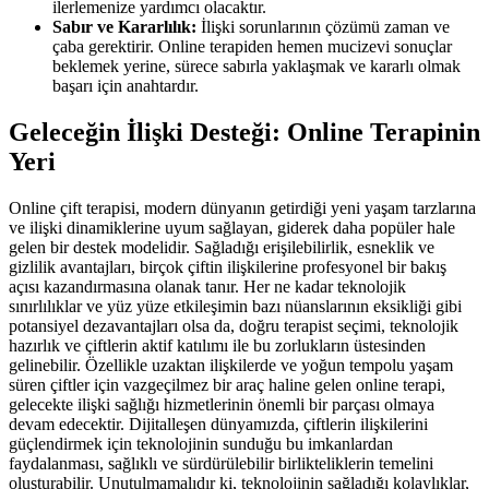
ilerlemenize yardımcı olacaktır.
Sabır ve Kararlılık:
İlişki sorunlarının çözümü zaman ve
çaba gerektirir. Online terapiden hemen mucizevi sonuçlar
beklemek yerine, sürece sabırla yaklaşmak ve kararlı olmak
başarı için anahtardır.
Geleceğin İlişki Desteği: Online Terapinin
Yeri
Online çift terapisi, modern dünyanın getirdiği yeni yaşam tarzlarına
ve ilişki dinamiklerine uyum sağlayan, giderek daha popüler hale
gelen bir destek modelidir. Sağladığı erişilebilirlik, esneklik ve
gizlilik avantajları, birçok çiftin ilişkilerine profesyonel bir bakış
açısı kazandırmasına olanak tanır. Her ne kadar teknolojik
sınırlılıklar ve yüz yüze etkileşimin bazı nüanslarının eksikliği gibi
potansiyel dezavantajları olsa da, doğru terapist seçimi, teknolojik
hazırlık ve çiftlerin aktif katılımı ile bu zorlukların üstesinden
gelinebilir. Özellikle uzaktan ilişkilerde ve yoğun tempolu yaşam
süren çiftler için vazgeçilmez bir araç haline gelen online terapi,
gelecekte ilişki sağlığı hizmetlerinin önemli bir parçası olmaya
devam edecektir. Dijitalleşen dünyamızda, çiftlerin ilişkilerini
güçlendirmek için teknolojinin sunduğu bu imkanlardan
faydalanması, sağlıklı ve sürdürülebilir birlikteliklerin temelini
oluşturabilir. Unutulmamalıdır ki, teknolojinin sağladığı kolaylıklar,