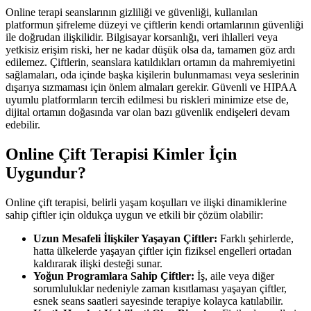
Online terapi seanslarının gizliliği ve güvenliği, kullanılan
platformun şifreleme düzeyi ve çiftlerin kendi ortamlarının güvenliği
ile doğrudan ilişkilidir. Bilgisayar korsanlığı, veri ihlalleri veya
yetkisiz erişim riski, her ne kadar düşük olsa da, tamamen göz ardı
edilemez. Çiftlerin, seanslara katıldıkları ortamın da mahremiyetini
sağlamaları, oda içinde başka kişilerin bulunmaması veya seslerinin
dışarıya sızmaması için önlem almaları gerekir. Güvenli ve HIPAA
uyumlu platformların tercih edilmesi bu riskleri minimize etse de,
dijital ortamın doğasında var olan bazı güvenlik endişeleri devam
edebilir.
Online Çift Terapisi Kimler İçin
Uygundur?
Online çift terapisi, belirli yaşam koşulları ve ilişki dinamiklerine
sahip çiftler için oldukça uygun ve etkili bir çözüm olabilir:
Uzun Mesafeli İlişkiler Yaşayan Çiftler:
Farklı şehirlerde,
hatta ülkelerde yaşayan çiftler için fiziksel engelleri ortadan
kaldırarak ilişki desteği sunar.
Yoğun Programlara Sahip Çiftler:
İş, aile veya diğer
sorumluluklar nedeniyle zaman kısıtlaması yaşayan çiftler,
esnek seans saatleri sayesinde terapiye kolayca katılabilir.