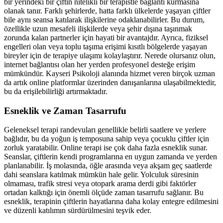
bir yerindeki bir çiftin nitelikli bir terapistle bağlantı kurmasına
olanak tanır. Farklı şehirlerde, hatta farklı ülkelerde yaşayan çiftler
bile aynı seansa katılarak ilişkilerine odaklanabilirler. Bu durum,
özellikle uzun mesafeli ilişkilerde veya şehir dışına taşınmak
zorunda kalan partnerler için hayati bir avantajdır. Ayrıca, fiziksel
engelleri olan veya toplu taşıma erişimi kısıtlı bölgelerde yaşayan
bireyler için de terapiye ulaşımı kolaylaştırır. Nerede olursanız olun,
internet bağlantısı olan her yerden profesyonel desteğe erişim
mümkündür. Kayseri Psikoloji alanında hizmet veren birçok uzman
da artık online platformlar üzerinden danışanlarına ulaşabilmektedir,
bu da erişilebilirliği artırmaktadır.
Esneklik ve Zaman Tasarrufu
Geleneksel terapi randevuları genellikle belirli saatlere ve yerlere
bağlıdır, bu da yoğun iş temposuna sahip veya çocuklu çiftler için
zorluk yaratabilir. Online terapi ise çok daha fazla esneklik sunar.
Seanslar, çiftlerin kendi programlarına en uygun zamanda ve yerden
planlanabilir. İş molasında, öğle arasında veya akşam geç saatlerde
dahi seanslara katılmak mümkün hale gelir. Yolculuk süresinin
olmaması, trafik stresi veya otopark arama derdi gibi faktörler
ortadan kalktığı için önemli ölçüde zaman tasarrufu sağlanır. Bu
esneklik, terapinin çiftlerin hayatlarına daha kolay entegre edilmesini
ve düzenli katılımın sürdürülmesini teşvik eder.