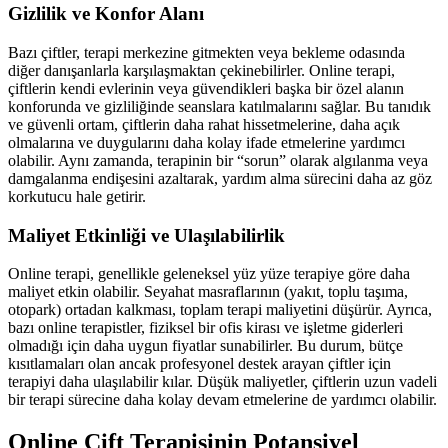
Gizlilik ve Konfor Alanı
Bazı çiftler, terapi merkezine gitmekten veya bekleme odasında
diğer danışanlarla karşılaşmaktan çekinebilirler. Online terapi,
çiftlerin kendi evlerinin veya güvendikleri başka bir özel alanın
konforunda ve gizliliğinde seanslara katılmalarını sağlar. Bu tanıdık
ve güvenli ortam, çiftlerin daha rahat hissetmelerine, daha açık
olmalarına ve duygularını daha kolay ifade etmelerine yardımcı
olabilir. Aynı zamanda, terapinin bir “sorun” olarak algılanma veya
damgalanma endişesini azaltarak, yardım alma sürecini daha az göz
korkutucu hale getirir.
Maliyet Etkinliği ve Ulaşılabilirlik
Online terapi, genellikle geleneksel yüz yüze terapiye göre daha
maliyet etkin olabilir. Seyahat masraflarının (yakıt, toplu taşıma,
otopark) ortadan kalkması, toplam terapi maliyetini düşürür. Ayrıca,
bazı online terapistler, fiziksel bir ofis kirası ve işletme giderleri
olmadığı için daha uygun fiyatlar sunabilirler. Bu durum, bütçe
kısıtlamaları olan ancak profesyonel destek arayan çiftler için
terapiyi daha ulaşılabilir kılar. Düşük maliyetler, çiftlerin uzun vadeli
bir terapi sürecine daha kolay devam etmelerine de yardımcı olabilir.
Online Çift Terapisinin Potansiyel