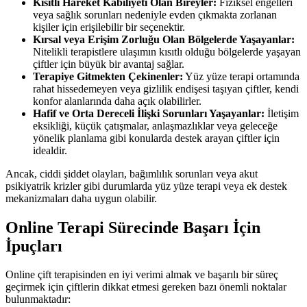
Kısıtlı Hareket Kabiliyeti Olan Bireyler:
Fiziksel engelleri
veya sağlık sorunları nedeniyle evden çıkmakta zorlanan
kişiler için erişilebilir bir seçenektir.
Kırsal veya Erişim Zorluğu Olan Bölgelerde Yaşayanlar:
Nitelikli terapistlere ulaşımın kısıtlı olduğu bölgelerde yaşayan
çiftler için büyük bir avantaj sağlar.
Terapiye Gitmekten Çekinenler:
Yüz yüze terapi ortamında
rahat hissedemeyen veya gizlilik endişesi taşıyan çiftler, kendi
konfor alanlarında daha açık olabilirler.
Hafif ve Orta Dereceli İlişki Sorunları Yaşayanlar:
İletişim
eksikliği, küçük çatışmalar, anlaşmazlıklar veya geleceğe
yönelik planlama gibi konularda destek arayan çiftler için
idealdir.
Ancak, ciddi şiddet olayları, bağımlılık sorunları veya akut
psikiyatrik krizler gibi durumlarda yüz yüze terapi veya ek destek
mekanizmaları daha uygun olabilir.
Online Terapi Sürecinde Başarı İçin
İpuçları
Online çift terapisinden en iyi verimi almak ve başarılı bir süreç
geçirmek için çiftlerin dikkat etmesi gereken bazı önemli noktalar
bulunmaktadır: