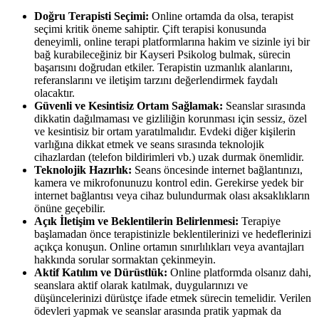
Doğru Terapisti Seçimi:
Online ortamda da olsa, terapist
seçimi kritik öneme sahiptir. Çift terapisi konusunda
deneyimli, online terapi platformlarına hakim ve sizinle iyi bir
bağ kurabileceğiniz bir Kayseri Psikolog bulmak, sürecin
başarısını doğrudan etkiler. Terapistin uzmanlık alanlarını,
referanslarını ve iletişim tarzını değerlendirmek faydalı
olacaktır.
Güvenli ve Kesintisiz Ortam Sağlamak:
Seanslar sırasında
dikkatin dağılmaması ve gizliliğin korunması için sessiz, özel
ve kesintisiz bir ortam yaratılmalıdır. Evdeki diğer kişilerin
varlığına dikkat etmek ve seans sırasında teknolojik
cihazlardan (telefon bildirimleri vb.) uzak durmak önemlidir.
Teknolojik Hazırlık:
Seans öncesinde internet bağlantınızı,
kamera ve mikrofonunuzu kontrol edin. Gerekirse yedek bir
internet bağlantısı veya cihaz bulundurmak olası aksaklıkların
önüne geçebilir.
Açık İletişim ve Beklentilerin Belirlenmesi:
Terapiye
başlamadan önce terapistinizle beklentilerinizi ve hedeflerinizi
açıkça konuşun. Online ortamın sınırlılıkları veya avantajları
hakkında sorular sormaktan çekinmeyin.
Aktif Katılım ve Dürüstlük:
Online platformda olsanız dahi,
seanslara aktif olarak katılmak, duygularınızı ve
düşüncelerinizi dürüstçe ifade etmek sürecin temelidir. Verilen
ödevleri yapmak ve seanslar arasında pratik yapmak da