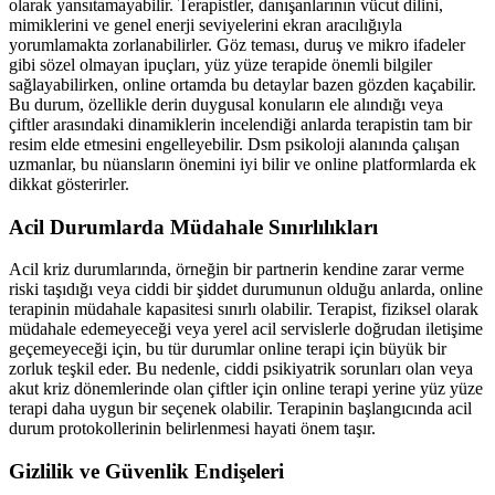
olarak yansıtamayabilir. Terapistler, danışanlarının vücut dilini,
mimiklerini ve genel enerji seviyelerini ekran aracılığıyla
yorumlamakta zorlanabilirler. Göz teması, duruş ve mikro ifadeler
gibi sözel olmayan ipuçları, yüz yüze terapide önemli bilgiler
sağlayabilirken, online ortamda bu detaylar bazen gözden kaçabilir.
Bu durum, özellikle derin duygusal konuların ele alındığı veya
çiftler arasındaki dinamiklerin incelendiği anlarda terapistin tam bir
resim elde etmesini engelleyebilir. Dsm psikoloji alanında çalışan
uzmanlar, bu nüansların önemini iyi bilir ve online platformlarda ek
dikkat gösterirler.
Acil Durumlarda Müdahale Sınırlılıkları
Acil kriz durumlarında, örneğin bir partnerin kendine zarar verme
riski taşıdığı veya ciddi bir şiddet durumunun olduğu anlarda, online
terapinin müdahale kapasitesi sınırlı olabilir. Terapist, fiziksel olarak
müdahale edemeyeceği veya yerel acil servislerle doğrudan iletişime
geçemeyeceği için, bu tür durumlar online terapi için büyük bir
zorluk teşkil eder. Bu nedenle, ciddi psikiyatrik sorunları olan veya
akut kriz dönemlerinde olan çiftler için online terapi yerine yüz yüze
terapi daha uygun bir seçenek olabilir. Terapinin başlangıcında acil
durum protokollerinin belirlenmesi hayati önem taşır.
Gizlilik ve Güvenlik Endişeleri