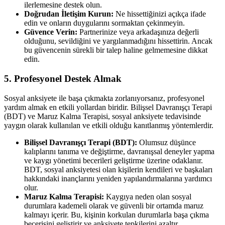
ilerlemesine destek olun.
Doğrudan İletişim Kurun:
Ne hissettiğinizi açıkça ifade
edin ve onların duygularını sormaktan çekinmeyin.
Güvence Verin:
Partnerinize veya arkadaşınıza değerli
olduğunu, sevildiğini ve yargılanmadığını hissettirin. Ancak
bu güvencenin sürekli bir talep haline gelmemesine dikkat
edin.
5. Profesyonel Destek Almak
Sosyal anksiyete ile başa çıkmakta zorlanıyorsanız, profesyonel
yardım almak en etkili yollardan biridir. Bilişsel Davranışçı Terapi
(BDT) ve Maruz Kalma Terapisi, sosyal anksiyete tedavisinde
yaygın olarak kullanılan ve etkili olduğu kanıtlanmış yöntemlerdir.
Bilişsel Davranışçı Terapi (BDT):
Olumsuz düşünce
kalıplarını tanıma ve değiştirme, davranışsal deneyler yapma
ve kaygı yönetimi becerileri geliştirme üzerine odaklanır.
BDT, sosyal anksiyetesi olan kişilerin kendileri ve başkaları
hakkındaki inançlarını yeniden yapılandırmalarına yardımcı
olur.
Maruz Kalma Terapisi:
Kaygıya neden olan sosyal
durumlara kademeli olarak ve güvenli bir ortamda maruz
kalmayı içerir. Bu, kişinin korkulan durumlarla başa çıkma
becerisini geliştirir ve anksiyete tepkilerini azaltır.