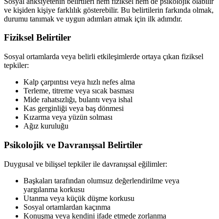
Sosyal anksiyetenin belirtileri hem fiziksel hem de psikolojik olabilir
ve kişiden kişiye farklılık gösterebilir. Bu belirtilerin farkında olmak,
durumu tanımak ve uygun adımları atmak için ilk adımdır.
Fiziksel Belirtiler
Sosyal ortamlarda veya belirli etkileşimlerde ortaya çıkan fiziksel
tepkiler:
Kalp çarpıntısı veya hızlı nefes alma
Terleme, titreme veya sıcak basması
Mide rahatsızlığı, bulantı veya ishal
Kas gerginliği veya baş dönmesi
Kızarma veya yüzün solması
Ağız kuruluğu
Psikolojik ve Davranışsal Belirtiler
Duygusal ve bilişsel tepkiler ile davranışsal eğilimler:
Başkaları tarafından olumsuz değerlendirilme veya
yargılanma korkusu
Utanma veya küçük düşme korkusu
Sosyal ortamlardan kaçınma
Konuşma veya kendini ifade etmede zorlanma