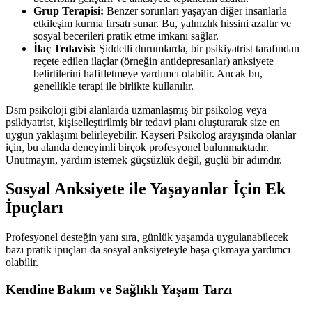
Grup Terapisi:
Benzer sorunları yaşayan diğer insanlarla
etkileşim kurma fırsatı sunar. Bu, yalnızlık hissini azaltır ve
sosyal becerileri pratik etme imkanı sağlar.
İlaç Tedavisi:
Şiddetli durumlarda, bir psikiyatrist tarafından
reçete edilen ilaçlar (örneğin antidepresanlar) anksiyete
belirtilerini hafifletmeye yardımcı olabilir. Ancak bu,
genellikle terapi ile birlikte kullanılır.
Dsm psikoloji gibi alanlarda uzmanlaşmış bir psikolog veya
psikiyatrist, kişiselleştirilmiş bir tedavi planı oluşturarak size en
uygun yaklaşımı belirleyebilir. Kayseri Psikolog arayışında olanlar
için, bu alanda deneyimli birçok profesyonel bulunmaktadır.
Unutmayın, yardım istemek güçsüzlük değil, güçlü bir adımdır.
Sosyal Anksiyete ile Yaşayanlar İçin Ek
İpuçları
Profesyonel desteğin yanı sıra, günlük yaşamda uygulanabilecek
bazı pratik ipuçları da sosyal anksiyeteyle başa çıkmaya yardımcı
olabilir.
Kendine Bakım ve Sağlıklı Yaşam Tarzı