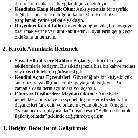
durumlarda daha çok kaygılandığınızı belirleyin.
Kendinize Karşı Nazik Olun:
Anksiyetenizin bir zayıflık
değil, bir mücadele olduğunu kabul edin. Kendinizi
yargılamak yerine şefkatle yaklaşın.
Duyguları Kabul Edin:
Kaygı duyduğunuzda, bu duyguyu
bastırmak yerine varlığını kabul edin. Duyguların gelip geçici
olduğunu unutmayın.
2. Küçük Adımlarla İlerlemek
Sosyal Etkinliklere Katılım:
Başlangıçta küçük sosyal
etkileşimlerle başlayın. Bir arkadaşınızla kısa bir kahve molası
veya kısa bir telefon görüşmesi gibi.
Kendini Açma Egzersizleri:
Güvendiğiniz bir kişiye küçük
sırlarınızı veya düşüncelerinizi paylaşarak başlayın. Bu,
zamanla daha derin açılımlara yol açabilir.
Olumsuz Düşüncelere Meydan Okuma:
Anksiyete
genellikle olumsuz ve irrasyonel düşüncelerle beslenir. Bu
düşünceleri fark edin ve onlara meydan okuyun. Örneğin,
“Kesin beni yargılayacaklar” düşüncesini “Belki de benimle
ilgileniyorlardır” şeklinde değiştirmeye çalışın.
3. İletişim Becerilerini Geliştirmek