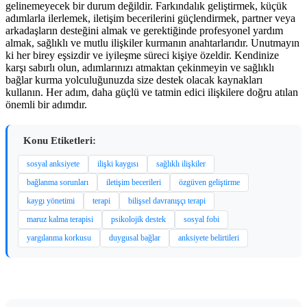
gelinemeyecek bir durum değildir. Farkındalık geliştirmek, küçük
adımlarla ilerlemek, iletişim becerilerini güçlendirmek, partner veya
arkadaşların desteğini almak ve gerektiğinde profesyonel yardım
almak, sağlıklı ve mutlu ilişkiler kurmanın anahtarlarıdır. Unutmayın
ki her birey eşsizdir ve iyileşme süreci kişiye özeldir. Kendinize
karşı sabırlı olun, adımlarınızı atmaktan çekinmeyin ve sağlıklı
bağlar kurma yolculuğunuzda size destek olacak kaynakları
kullanın. Her adım, daha güçlü ve tatmin edici ilişkilere doğru atılan
önemli bir adımdır.
Konu Etiketleri:
sosyal anksiyete
ilişki kaygısı
sağlıklı ilişkiler
bağlanma sorunları
iletişim becerileri
özgüven geliştirme
kaygı yönetimi
terapi
bilişsel davranışçı terapi
maruz kalma terapisi
psikolojik destek
sosyal fobi
yargılanma korkusu
duygusal bağlar
anksiyete belirtileri