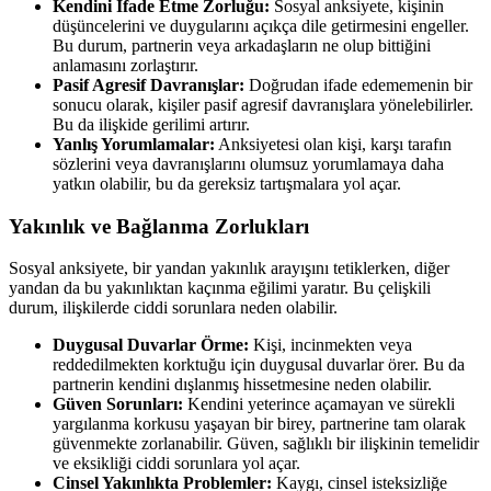
Kendini İfade Etme Zorluğu:
Sosyal anksiyete, kişinin
düşüncelerini ve duygularını açıkça dile getirmesini engeller.
Bu durum, partnerin veya arkadaşların ne olup bittiğini
anlamasını zorlaştırır.
Pasif Agresif Davranışlar:
Doğrudan ifade edememenin bir
sonucu olarak, kişiler pasif agresif davranışlara yönelebilirler.
Bu da ilişkide gerilimi artırır.
Yanlış Yorumlamalar:
Anksiyetesi olan kişi, karşı tarafın
sözlerini veya davranışlarını olumsuz yorumlamaya daha
yatkın olabilir, bu da gereksiz tartışmalara yol açar.
Yakınlık ve Bağlanma Zorlukları
Sosyal anksiyete, bir yandan yakınlık arayışını tetiklerken, diğer
yandan da bu yakınlıktan kaçınma eğilimi yaratır. Bu çelişkili
durum, ilişkilerde ciddi sorunlara neden olabilir.
Duygusal Duvarlar Örme:
Kişi, incinmekten veya
reddedilmekten korktuğu için duygusal duvarlar örer. Bu da
partnerin kendini dışlanmış hissetmesine neden olabilir.
Güven Sorunları:
Kendini yeterince açamayan ve sürekli
yargılanma korkusu yaşayan bir birey, partnerine tam olarak
güvenmekte zorlanabilir. Güven, sağlıklı bir ilişkinin temelidir
ve eksikliği ciddi sorunlara yol açar.
Cinsel Yakınlıkta Problemler:
Kaygı, cinsel isteksizliğe