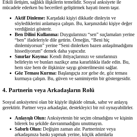
Etkili iletişim, sağlıklı ilişkilerin temelidir. Sosyal anksiyete ile
mücadele ederken bu becerileri geliştirmek hayati önem taşır.
Aktif Dinleme:
Karşıdaki kişiyi dikkatle dinleyin ve
söylediklerini anlamaya çalışın. Bu, karşınızdaki kişiye değer
verdiğinizi gösterir.
Ben Dilini Kullanma:
Duygularınızı “sen” suçlamaları yerine
“ben” ifadeleriyle dile getirin. Örneğin, “Beni hiç
dinlemiyorsun” yerine “Seni dinlerken bazen anlaşılmadığımı
hissediyorum” demek daha yapıcıdır.
Sınırlar Koyma:
Kendi ihtiyaçlarınızı ve sınırlarınızı
belirleyin ve bunları nazikçe ama kararlılıkla ifade edin. Bu,
hem size hem de ilişkinize saygı gösterilmesini sağlar.
Göz Teması Kurma:
Başlangıçta zor gelse de, göz teması
kurmaya çalışın. Bu, güven ve samimiyetin bir göstergesidir.
4. Partnerin veya Arkadaşların Rolü
Sosyal anksiyetesi olan bir kişiyle ilişkide olmak, sabır ve anlayış
gerektirir. Partner veya arkadaşlar, destekleyici bir rol oynayabilirler.
Anlayışlı Olun:
Anksiyetenin bir seçim olmadığını ve kişinin
bilerek bu şekilde davranmadığını unutmayın.
Sabırlı Olun:
Değişim zaman alır. Partnerinize veya
arkadaşınıza baskı yapmak yerine, küçük adımlarla