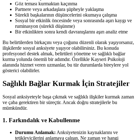
Göz teması kurmaktan kaçınma
Partnere veya arkadaşlara şüpheyle yaklaşma
Sürekli başkalarının düşüncelerini okumaya çalışma
Sosyal bir etkinlik öncesinde veya sonrasında aşırı kaygı ve
ruminasyon (sürekli düşünme)
Bir etkinlikten sonra kendi davranışlarını aşırı analiz etme
Bu belirtilerden birkaçını veya çoğunu düzenli olarak yaşıyorsanız,
ilişkilerde sosyal anksiyete yaşıyor olabilirsiniz. Bu konuda
profesyonel destek almak, belirtileri yönetme ve sağlıklı bağlar
kurma yolunda önemli bir adımdır. Özellikle Kayseri Psikoloji
alanında hizmet veren uzmanlar, bu tür durumlarda bireylere yol
gösterici olabilirler.
Sağlıklı Bağlar Kurmak İçin Stratejiler
Sosyal anksiyeteyle başa çıkmak ve sağlıklı ilişkiler kurmak zaman
ve çaba gerektiren bir süreçtir. Ancak doğru stratejilerle bu
mümkündür.
1. Farkındalık ve Kabullenme
Durumu Anlamak:
Anksiyetenizin kaynaklarını ve
tetikleyicilerini anlamaya çalışın. Ne zaman ve hangi