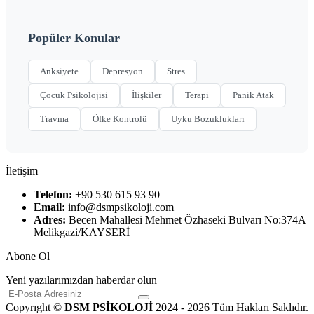
Popüler Konular
Anksiyete
Depresyon
Stres
Çocuk Psikolojisi
İlişkiler
Terapi
Panik Atak
Travma
Öfke Kontrolü
Uyku Bozuklukları
İletişim
Telefon:
+90 530 615 93 90
Email:
info@dsmpsikoloji.com
Adres:
Becen Mahallesi Mehmet Özhaseki Bulvarı No:374A
Melikgazi/KAYSERİ
Abone Ol
Yeni yazılarımızdan haberdar olun
Copyrıght ©
DSM PSİKOLOJİ
2024 - 2026 Tüm Hakları Saklıdır.