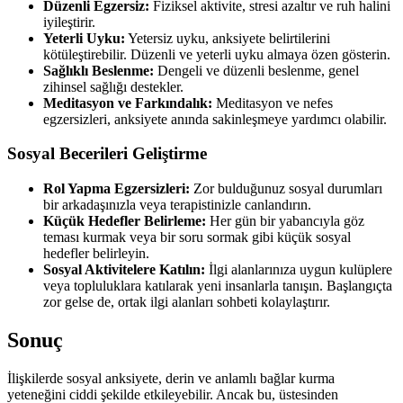
Düzenli Egzersiz:
Fiziksel aktivite, stresi azaltır ve ruh halini
iyileştirir.
Yeterli Uyku:
Yetersiz uyku, anksiyete belirtilerini
kötüleştirebilir. Düzenli ve yeterli uyku almaya özen gösterin.
Sağlıklı Beslenme:
Dengeli ve düzenli beslenme, genel
zihinsel sağlığı destekler.
Meditasyon ve Farkındalık:
Meditasyon ve nefes
egzersizleri, anksiyete anında sakinleşmeye yardımcı olabilir.
Sosyal Becerileri Geliştirme
Rol Yapma Egzersizleri:
Zor bulduğunuz sosyal durumları
bir arkadaşınızla veya terapistinizle canlandırın.
Küçük Hedefler Belirleme:
Her gün bir yabancıyla göz
teması kurmak veya bir soru sormak gibi küçük sosyal
hedefler belirleyin.
Sosyal Aktivitelere Katılın:
İlgi alanlarınıza uygun kulüplere
veya topluluklara katılarak yeni insanlarla tanışın. Başlangıçta
zor gelse de, ortak ilgi alanları sohbeti kolaylaştırır.
Sonuç
İlişkilerde sosyal anksiyete, derin ve anlamlı bağlar kurma
yeteneğini ciddi şekilde etkileyebilir. Ancak bu, üstesinden