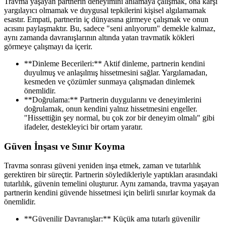
Travma yaşayan partnerin deneyimini anlamaya çalışmak, ona karşı
yargılayıcı olmamak ve duygusal tepkilerini kişisel algılamamak
esastır. Empati, partnerin iç dünyasına girmeye çalışmak ve onun
acısını paylaşmaktır. Bu, sadece "seni anlıyorum" demekle kalmaz,
aynı zamanda davranışlarının altında yatan travmatik kökleri
görmeye çalışmayı da içerir.
**Dinleme Becerileri:** Aktif dinleme, partnerin kendini
duyulmuş ve anlaşılmış hissetmesini sağlar. Yargılamadan,
kesmeden ve çözümler sunmaya çalışmadan dinlemek
önemlidir.
**Doğrulama:** Partnerin duygularını ve deneyimlerini
doğrulamak, onun kendini yalnız hissetmesini engeller.
"Hissettiğin şey normal, bu çok zor bir deneyim olmalı" gibi
ifadeler, destekleyici bir ortam yaratır.
Güven İnşası ve Sınır Koyma
Travma sonrası güveni yeniden inşa etmek, zaman ve tutarlılık
gerektiren bir süreçtir. Partnerin söyledikleriyle yaptıkları arasındaki
tutarlılık, güvenin temelini oluşturur. Aynı zamanda, travma yaşayan
partnerin kendini güvende hissetmesi için belirli sınırlar koymak da
önemlidir.
**Güvenilir Davranışlar:** Küçük ama tutarlı güvenilir