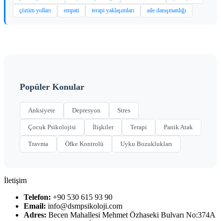
çözüm yolları
empati
terapi yaklaşımları
aile danışmanlığı
Popüler Konular
Anksiyete
Depresyon
Stres
Çocuk Psikolojisi
İlişkiler
Terapi
Panik Atak
Travma
Öfke Kontrolü
Uyku Bozuklukları
İletişim
Telefon:
+90 530 615 93 90
Email:
info@dsmpsikoloji.com
Adres:
Becen Mahallesi Mehmet Özhaseki Bulvarı No:374A