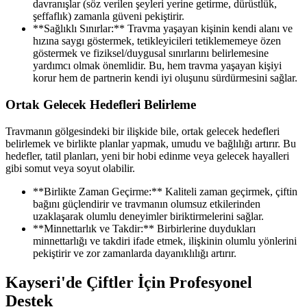
davranışlar (söz verilen şeyleri yerine getirme, dürüstlük,
şeffaflık) zamanla güveni pekiştirir.
**Sağlıklı Sınırlar:** Travma yaşayan kişinin kendi alanı ve
hızına saygı göstermek, tetikleyicileri tetiklememeye özen
göstermek ve fiziksel/duygusal sınırlarını belirlemesine
yardımcı olmak önemlidir. Bu, hem travma yaşayan kişiyi
korur hem de partnerin kendi iyi oluşunu sürdürmesini sağlar.
Ortak Gelecek Hedefleri Belirleme
Travmanın gölgesindeki bir ilişkide bile, ortak gelecek hedefleri
belirlemek ve birlikte planlar yapmak, umudu ve bağlılığı artırır. Bu
hedefler, tatil planları, yeni bir hobi edinme veya gelecek hayalleri
gibi somut veya soyut olabilir.
**Birlikte Zaman Geçirme:** Kaliteli zaman geçirmek, çiftin
bağını güçlendirir ve travmanın olumsuz etkilerinden
uzaklaşarak olumlu deneyimler biriktirmelerini sağlar.
**Minnettarlık ve Takdir:** Birbirlerine duydukları
minnettarlığı ve takdiri ifade etmek, ilişkinin olumlu yönlerini
pekiştirir ve zor zamanlarda dayanıklılığı artırır.
Kayseri'de Çiftler İçin Profesyonel
Destek