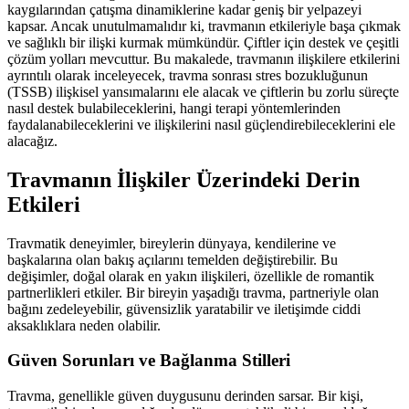
kaygılarından çatışma dinamiklerine kadar geniş bir yelpazeyi
kapsar. Ancak unutulmamalıdır ki, travmanın etkileriyle başa çıkmak
ve sağlıklı bir ilişki kurmak mümkündür. Çiftler için destek ve çeşitli
çözüm yolları mevcuttur. Bu makalede, travmanın ilişkilere etkilerini
ayrıntılı olarak inceleyecek, travma sonrası stres bozukluğunun
(TSSB) ilişkisel yansımalarını ele alacak ve çiftlerin bu zorlu süreçte
nasıl destek bulabileceklerini, hangi terapi yöntemlerinden
faydalanabileceklerini ve ilişkilerini nasıl güçlendirebileceklerini ele
alacağız.
Travmanın İlişkiler Üzerindeki Derin
Etkileri
Travmatik deneyimler, bireylerin dünyaya, kendilerine ve
başkalarına olan bakış açılarını temelden değiştirebilir. Bu
değişimler, doğal olarak en yakın ilişkileri, özellikle de romantik
partnerlikleri etkiler. Bir bireyin yaşadığı travma, partneriyle olan
bağını zedeleyebilir, güvensizlik yaratabilir ve iletişimde ciddi
aksaklıklara neden olabilir.
Güven Sorunları ve Bağlanma Stilleri
Travma, genellikle güven duygusunu derinden sarsar. Bir kişi,