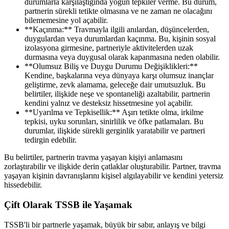
durumlarla karşılaştığında yoğun tepkiler verme. Bu durum,
partnerin sürekli tetikte olmasına ve ne zaman ne olacağını
bilememesine yol açabilir.
**Kaçınma:** Travmayla ilgili anılardan, düşüncelerden,
duygulardan veya durumlardan kaçınma. Bu, kişinin sosyal
izolasyona girmesine, partneriyle aktivitelerden uzak
durmasına veya duygusal olarak kapanmasına neden olabilir.
**Olumsuz Biliş ve Duygu Durumu Değişiklikleri:**
Kendine, başkalarına veya dünyaya karşı olumsuz inançlar
geliştirme, zevk alamama, geleceğe dair umutsuzluk. Bu
belirtiler, ilişkide neşe ve spontaneliği azaltabilir, partnerin
kendini yalnız ve desteksiz hissetmesine yol açabilir.
**Uyarılma ve Tepkisellik:** Aşırı tetikte olma, irkilme
tepkisi, uyku sorunları, sinirlilik ve öfke patlamaları. Bu
durumlar, ilişkide sürekli gerginlik yaratabilir ve partneri
tedirgin edebilir.
Bu belirtiler, partnerin travma yaşayan kişiyi anlamasını
zorlaştırabilir ve ilişkide derin çatlaklar oluşturabilir. Partner, travma
yaşayan kişinin davranışlarını kişisel algılayabilir ve kendini yetersiz
hissedebilir.
Çift Olarak TSSB ile Yaşamak
TSSB'li bir partnerle yaşamak, büyük bir sabır, anlayış ve bilgi