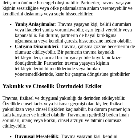
iletişimin önünde bir engel oluşturabilir. Partnerler, travma yaşayan
kişinin sessizliğine veya öfke patlamalarına anlam veremeyebilir ve
kendilerini dışlanmış veya suçlu hissedebilirler.
Yanlış Anlaşılmalar
: Travma yaşayan kişi, belirli durumları
veya ifadeleri yanlış yorumlayabilir, aşırı tepki verebilir veya
kapanabilir. Bu durum, partnerin de hayal kırıklığına
uğramasına veya kendini çaresiz hissetmesine neden olabilir.
Çatışma Dinamikleri
: Travma, çatışma çözme becerilerini de
olumsuz etkileyebilir. Bir partnerin travma kaynaklı
tetikleyicileri, normal bir tartışmayı bile büyük bir krize
dönüştürebilir. Partnerler, travma yaşayan kişinin
tetikleyicilerini bilmediklerinde veya bunları
yönetemediklerinde, kısır bir çatışma döngüsüne girebilirler.
Yakınlık ve Cinsellik Üzerindeki Etkiler
Travma, fiziksel ve duygusal yakınlığı da derinden etkileyebilir.
Özellikle cinsel taciz veya istismar geçmişi olan kişiler, fiziksel
yakınlıktan veya cinsel ilişkiden kaçınabilir, bu durum partner için
kafa karıştırıcı ve incitici olabilir. Travmanın getirdiği beden imajı
sorunları, utanç veya korku, cinsel arzuyu ve tatmini olumsuz
etkileyebilir.
Duygusal Mesafelilik
: Travma yaşayan kişi, kendini