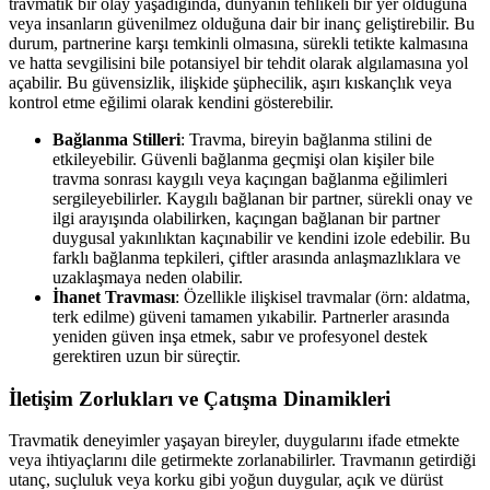
travmatik bir olay yaşadığında, dünyanın tehlikeli bir yer olduğuna
veya insanların güvenilmez olduğuna dair bir inanç geliştirebilir. Bu
durum, partnerine karşı temkinli olmasına, sürekli tetikte kalmasına
ve hatta sevgilisini bile potansiyel bir tehdit olarak algılamasına yol
açabilir. Bu güvensizlik, ilişkide şüphecilik, aşırı kıskançlık veya
kontrol etme eğilimi olarak kendini gösterebilir.
Bağlanma Stilleri
: Travma, bireyin bağlanma stilini de
etkileyebilir. Güvenli bağlanma geçmişi olan kişiler bile
travma sonrası kaygılı veya kaçıngan bağlanma eğilimleri
sergileyebilirler. Kaygılı bağlanan bir partner, sürekli onay ve
ilgi arayışında olabilirken, kaçıngan bağlanan bir partner
duygusal yakınlıktan kaçınabilir ve kendini izole edebilir. Bu
farklı bağlanma tepkileri, çiftler arasında anlaşmazlıklara ve
uzaklaşmaya neden olabilir.
İhanet Travması
: Özellikle ilişkisel travmalar (örn: aldatma,
terk edilme) güveni tamamen yıkabilir. Partnerler arasında
yeniden güven inşa etmek, sabır ve profesyonel destek
gerektiren uzun bir süreçtir.
İletişim Zorlukları ve Çatışma Dinamikleri
Travmatik deneyimler yaşayan bireyler, duygularını ifade etmekte
veya ihtiyaçlarını dile getirmekte zorlanabilirler. Travmanın getirdiği
utanç, suçluluk veya korku gibi yoğun duygular, açık ve dürüst