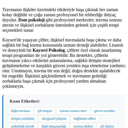
Travmanın ilişkiler üzerindeki etkileriyle başa çıkmak her zaman
kolay değildir ve çoğu zaman profesyonel bir rehberliğe ihtiyaç
duyulur.
Dsm psikoloji
gibi profesyonel merkezler, travma sonrası
stresin ve ilişkisel zorlukların üstesinden gelmek için çeşitli terapi
seçenekleri sunar.
Kayseri'de yaşayan çiftler, ilişkisel travmalarla başa çıkma ve daha
sağlıklı bir bağ kurma konusunda uzman desteği alabilirler. Lisanslı
ve deneyimli bir
Kayseri Psikolog
, çiftlere özel olarak tasarlanmış
terapi programları ile yol gösterebilir. Bu destekler, çiftlerin
travmanın yıkıcı etkilerini anlamalarına, sağlıklı iletişim stratejileri
geliştirmelerine ve karşılıklı güveni yeniden inşa etmelerine yardımcı
olur. Unutmayın, travma bir son değil, doğru destekle aşılabilecek
bir engeldir. İlişkinizi güçlendirmek ve travmanın getirdiği
zorluklarla başa çıkmak için profesyonel yardım almaktan
çekinmeyin.
Konu Etiketleri:
ilişki travması
çift terapisi
travma sonrası stres
güven sorunları
iletişim zorlukları
duygusal iyileşme
bağlanma stilleri
psikolojik destek
ilişki danışmanlığı
travma etkileri
çift ilişkisi