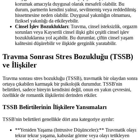
korumak amacıyla duygusal olarak mesafeli olabilir. Bu
durum, partnerin kendini yalnız, sevilmemiş veya reddedilmiş
hissetmesine neden olabilir. Duygusal yakınlığın olmaması,
fiziksel yakınlığı da etkileyebilir.
Cinsel İşlev Bozuklukları
: Travma, cinsel isteksizlik, orgazm
sorunları veya Kayserili cinsel ilişki gibi çeşitli cinsel işlev
bozukluklarına yol açabilir. Bu durumlar, çiftin cinsel yaşam
kalitesini düşürebilir ve ilişkide gerginlik yaratabilir.
Travma Sonrası Stres Bozukluğu (TSSB)
ve İlişkiler
Travma sonrası stres bozukluğu (TSSB), travmatik bir olaydan sonra
ortaya çıkabilen karmaşık bir psikolojik durumdur. TSSB'nin
belirtileri, sadece bireyin kendisini değil, onun en yakın çevresini,
özellikle de romantik ilişkilerini derinden etkiler.
TSSB Belirtilerinin İlişkilere Yansımaları
TSSB'nin belirtileri genellikle dört ana kategoriye ayrılır:
**Yeniden Yaşama (Intrusive Düşünceler):** Travmatik olayı
tekrar tekrar yaşama, kabuslar görme veya olayı tetikleyen