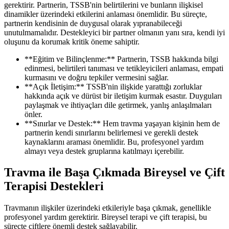
gerektirir. Partnerin, TSSB'nin belirtilerini ve bunların ilişkisel
dinamikler üzerindeki etkilerini anlaması önemlidir. Bu süreçte,
partnerin kendisinin de duygusal olarak yıpranabileceği
unutulmamalıdır. Destekleyici bir partner olmanın yanı sıra, kendi iyi
oluşunu da korumak kritik öneme sahiptir.
**Eğitim ve Bilinçlenme:** Partnerin, TSSB hakkında bilgi
edinmesi, belirtileri tanıması ve tetikleyicileri anlaması, empati
kurmasını ve doğru tepkiler vermesini sağlar.
**Açık İletişim:** TSSB'nin ilişkide yarattığı zorluklar
hakkında açık ve dürüst bir iletişim kurmak esastır. Duyguları
paylaşmak ve ihtiyaçları dile getirmek, yanlış anlaşılmaları
önler.
**Sınırlar ve Destek:** Hem travma yaşayan kişinin hem de
partnerin kendi sınırlarını belirlemesi ve gerekli destek
kaynaklarını araması önemlidir. Bu, profesyonel yardım
almayı veya destek gruplarına katılmayı içerebilir.
Travma ile Başa Çıkmada Bireysel ve Çift
Terapisi Destekleri
Travmanın ilişkiler üzerindeki etkileriyle başa çıkmak, genellikle
profesyonel yardım gerektirir. Bireysel terapi ve çift terapisi, bu
süreçte çiftlere önemli destek sağlayabilir.