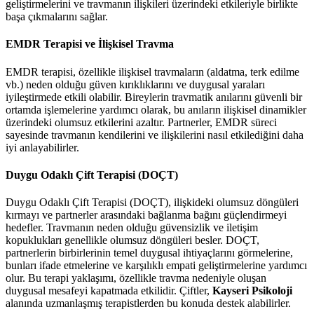
geliştirmelerini ve travmanın ilişkileri üzerindeki etkileriyle birlikte
başa çıkmalarını sağlar.
EMDR Terapisi ve İlişkisel Travma
EMDR terapisi, özellikle ilişkisel travmaların (aldatma, terk edilme
vb.) neden olduğu güven kırıklıklarını ve duygusal yaraları
iyileştirmede etkili olabilir. Bireylerin travmatik anılarını güvenli bir
ortamda işlemelerine yardımcı olarak, bu anıların ilişkisel dinamikler
üzerindeki olumsuz etkilerini azaltır. Partnerler, EMDR süreci
sayesinde travmanın kendilerini ve ilişkilerini nasıl etkilediğini daha
iyi anlayabilirler.
Duygu Odaklı Çift Terapisi (DOÇT)
Duygu Odaklı Çift Terapisi (DOÇT), ilişkideki olumsuz döngüleri
kırmayı ve partnerler arasındaki bağlanma bağını güçlendirmeyi
hedefler. Travmanın neden olduğu güvensizlik ve iletişim
kopuklukları genellikle olumsuz döngüleri besler. DOÇT,
partnerlerin birbirlerinin temel duygusal ihtiyaçlarını görmelerine,
bunları ifade etmelerine ve karşılıklı empati geliştirmelerine yardımcı
olur. Bu terapi yaklaşımı, özellikle travma nedeniyle oluşan
duygusal mesafeyi kapatmada etkilidir. Çiftler,
Kayseri Psikoloji
alanında uzmanlaşmış terapistlerden bu konuda destek alabilirler.