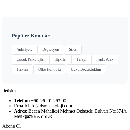
Popüler Konular
Anksiyete
Depresyon
Stres
Çocuk Psikolojisi
İlişkiler
Terapi
Panik Atak
Travma
Öfke Kontrolü
Uyku Bozuklukları
İletişim
Telefon:
+90 530 615 93 90
Email:
info@dsmpsikoloji.com
Adres:
Becen Mahallesi Mehmet Özhaseki Bulvarı No:374A
Melikgazi/KAYSERİ
Abone Ol