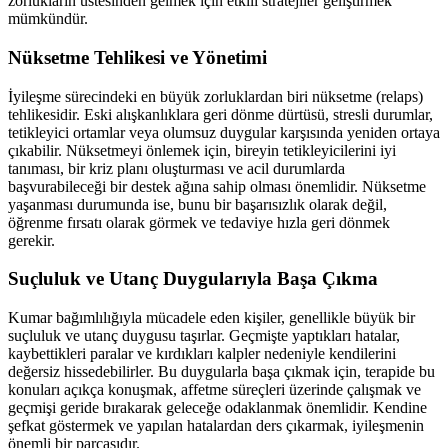
zorlukların üstesinden gelmek için etkili stratejiler geliştirmek
mümkündür.
Nüksetme Tehlikesi ve Yönetimi
İyileşme sürecindeki en büyük zorluklardan biri nüksetme (relaps)
tehlikesidir. Eski alışkanlıklara geri dönme dürtüsü, stresli durumlar,
tetikleyici ortamlar veya olumsuz duygular karşısında yeniden ortaya
çıkabilir. Nüksetmeyi önlemek için, bireyin tetikleyicilerini iyi
tanıması, bir kriz planı oluşturması ve acil durumlarda
başvurabileceği bir destek ağına sahip olması önemlidir. Nüksetme
yaşanması durumunda ise, bunu bir başarısızlık olarak değil,
öğrenme fırsatı olarak görmek ve tedaviye hızla geri dönmek
gerekir.
Suçluluk ve Utanç Duygularıyla Başa Çıkma
Kumar bağımlılığıyla mücadele eden kişiler, genellikle büyük bir
suçluluk ve utanç duygusu taşırlar. Geçmişte yaptıkları hatalar,
kaybettikleri paralar ve kırdıkları kalpler nedeniyle kendilerini
değersiz hissedebilirler. Bu duygularla başa çıkmak için, terapide bu
konuları açıkça konuşmak, affetme süreçleri üzerinde çalışmak ve
geçmişi geride bırakarak geleceğe odaklanmak önemlidir. Kendine
şefkat göstermek ve yapılan hatalardan ders çıkarmak, iyileşmenin
önemli bir parçasıdır.