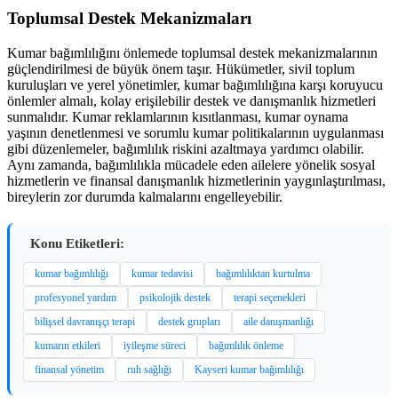
Toplumsal Destek Mekanizmaları
Kumar bağımlılığını önlemede toplumsal destek mekanizmalarının
güçlendirilmesi de büyük önem taşır. Hükümetler, sivil toplum
kuruluşları ve yerel yönetimler, kumar bağımlılığına karşı koruyucu
önlemler almalı, kolay erişilebilir destek ve danışmanlık hizmetleri
sunmalıdır. Kumar reklamlarının kısıtlanması, kumar oynama
yaşının denetlenmesi ve sorumlu kumar politikalarının uygulanması
gibi düzenlemeler, bağımlılık riskini azaltmaya yardımcı olabilir.
Aynı zamanda, bağımlılıkla mücadele eden ailelere yönelik sosyal
hizmetlerin ve finansal danışmanlık hizmetlerinin yaygınlaştırılması,
bireylerin zor durumda kalmalarını engelleyebilir.
Konu Etiketleri:
kumar bağımlılığı
kumar tedavisi
bağımlılıktan kurtulma
profesyonel yardım
psikolojik destek
terapi seçenekleri
bilişsel davranışçı terapi
destek grupları
aile danışmanlığı
kumarın etkileri
iyileşme süreci
bağımlılık önleme
finansal yönetim
ruh sağlığı
Kayseri kumar bağımlılığı