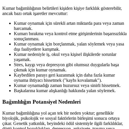
Kumar bağımlılığının belirtileri kişiden kişiye farklılık gösterebilir,
ancak bazı ortak işaretler mevcuttur:
Kumar oynamak için sürekli artan miktarda para veya zaman
harcamak.
Kumarı bırakma veya kontrol etme girişimlerinin başarısızlıkla
sonuçlanması.
Kumar oynamak için borçlanmak, yalan söylemek veya yasa
dışı faaliyetlere karışmak.
Kumar nedeniyle iş, okul veya kişisel ilişkilerde sorunlar
yaşamak.
Stres, kaygı veya depresyon gibi olumsuz duygularla başa
çıkmak için kumar oynamak.
Kaybedilen parayı geri kazanmak için daha fazla kumar
oynama ihtiyacı hissetmek ("kaybı kovalamak").
Kumar oynamadığı zaman huzursuz veya sinirli hissetmek.
Başkalarına kumar alışkanlığı hakkında yalan söylemek.
Bağımlılığın Potansiyel Nedenleri
Kumar bağımlılığına yol açan tek bir neden yoktur; genellikle
biyolojik, psikolojik ve sosyal faktörlerin birleşimi sonucu ortaya
çıkar. Genetik yatkınlık, beyindeki ödül sistemiyle ilgili farklılıklar,
dürtü kontrol bozuklukları, depresyon, anksiyete, travma veya