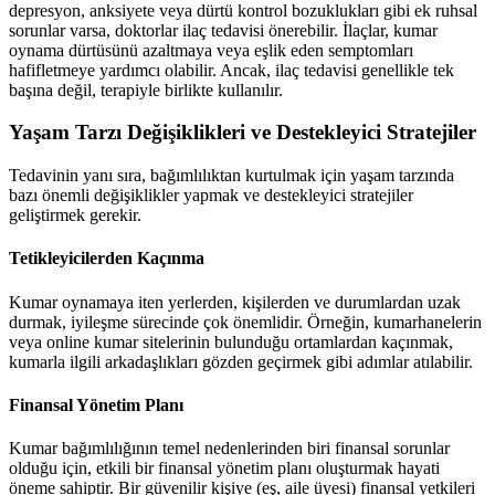
depresyon, anksiyete veya dürtü kontrol bozuklukları gibi ek ruhsal
sorunlar varsa, doktorlar ilaç tedavisi önerebilir. İlaçlar, kumar
oynama dürtüsünü azaltmaya veya eşlik eden semptomları
hafifletmeye yardımcı olabilir. Ancak, ilaç tedavisi genellikle tek
başına değil, terapiyle birlikte kullanılır.
Yaşam Tarzı Değişiklikleri ve Destekleyici Stratejiler
Tedavinin yanı sıra, bağımlılıktan kurtulmak için yaşam tarzında
bazı önemli değişiklikler yapmak ve destekleyici stratejiler
geliştirmek gerekir.
Tetikleyicilerden Kaçınma
Kumar oynamaya iten yerlerden, kişilerden ve durumlardan uzak
durmak, iyileşme sürecinde çok önemlidir. Örneğin, kumarhanelerin
veya online kumar sitelerinin bulunduğu ortamlardan kaçınmak,
kumarla ilgili arkadaşlıkları gözden geçirmek gibi adımlar atılabilir.
Finansal Yönetim Planı
Kumar bağımlılığının temel nedenlerinden biri finansal sorunlar
olduğu için, etkili bir finansal yönetim planı oluşturmak hayati
öneme sahiptir. Bir güvenilir kişiye (eş, aile üyesi) finansal yetkileri