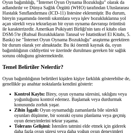
Oyun bağımlılığı, "İnternet Oyun Oynama Bozukluğu" olarak da
adlandırılır ve Dünya Sağlık Örgütü (WHO) tarafından Uluslararası
Hastalık Sınıflandırması (ICD-11) listesine eklenmiştir. Bu durum,
bireyin yaşamında önemli sıkıntılara veya işlev bozukluklarına yol
açan sürekli veya tekrarlayan bir oyun oynama davranışı örüntüsü
ile karakterizedir. Amerikan Psikiyatri Birliği'nin tanı el kitabı olan
DSM-5'te (Ruhsal Bozuklukların Tanısal ve İstatistiksel El Kitabı, 5.
Baskı) ise "İnternet Oyun Oynama Bozukluğu" araştırma gerektiren
bir durum olarak yer almaktadır. Bu iki önemli kaynak da, oyun
bağımlılığının ciddiyetini ve üzerinde durulması gereken bir sağlık
sorunu olduğunu göstermektedir.
Temel Belirtiler Nelerdir?
Oyun bağımlılığının belirtileri kişiden kişiye farklılık gösterebilse de,
genellikle şu anahtar noktalarda kendini gösterir:
Kontrol Kaybı:
Birey, oyun oynama süresini, sıklığını veya
yoğunluğunu kontrol edemez. Başlamak veya durdurmak
konusunda zorluk yaşar.
Zihin İşgali:
Oyun oynamadığı zamanlarda bile sürekli
oyunları düşünme, bir sonraki oyunu planlama veya geçmiş
oyun deneyimlerini tekrar yaşama.
Tolerans Gelişimi:
İstenilen tatmini elde etmek için giderek
daha fazla oyun süresi veya daha yoğun oyun deneyimleri