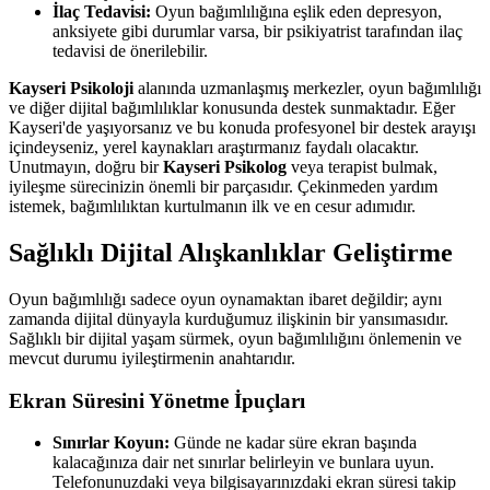
İlaç Tedavisi:
Oyun bağımlılığına eşlik eden depresyon,
anksiyete gibi durumlar varsa, bir psikiyatrist tarafından ilaç
tedavisi de önerilebilir.
Kayseri Psikoloji
alanında uzmanlaşmış merkezler, oyun bağımlılığı
ve diğer dijital bağımlılıklar konusunda destek sunmaktadır. Eğer
Kayseri'de yaşıyorsanız ve bu konuda profesyonel bir destek arayışı
içindeyseniz, yerel kaynakları araştırmanız faydalı olacaktır.
Unutmayın, doğru bir
Kayseri Psikolog
veya terapist bulmak,
iyileşme sürecinizin önemli bir parçasıdır. Çekinmeden yardım
istemek, bağımlılıktan kurtulmanın ilk ve en cesur adımıdır.
Sağlıklı Dijital Alışkanlıklar Geliştirme
Oyun bağımlılığı sadece oyun oynamaktan ibaret değildir; aynı
zamanda dijital dünyayla kurduğumuz ilişkinin bir yansımasıdır.
Sağlıklı bir dijital yaşam sürmek, oyun bağımlılığını önlemenin ve
mevcut durumu iyileştirmenin anahtarıdır.
Ekran Süresini Yönetme İpuçları
Sınırlar Koyun:
Günde ne kadar süre ekran başında
kalacağınıza dair net sınırlar belirleyin ve bunlara uyun.
Telefonunuzdaki veya bilgisayarınızdaki ekran süresi takip