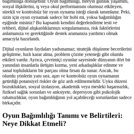
bağımlılığa dönüşebilir. Oyun bağımlılığı, bireyin günlük yaşamını,
sosyal ilişkilerini, iş veya okul performansını olumsuz etkileyen,
sürekli ve kontrolsüz bir oyun oynama isteği olarak tanımlanır. Peki,
sizin için oyun oynamak sadece bir hobi mi, yoksa bağımlılığın
eşiğinde misiniz? Bu kapsamlı kendini değerlendirme testi ve
rehberi, dijital alışkanlıklarınızı sorgulamanıza, risk faktörlerini
anlamanıza ve gerektiğinde destek aramanıza yardımcı olmak
amacıyla hazırlandı.
Dijital oyunların faydaları yadsınamaz; stratejik düşünme becerilerini
geliştirme, hızlı karar alma, problem çözme yeteneği gibi olumlu
etkileri vardır. Ayrıca, çevrimiçi oyunlar sayesinde dünyanın dört bir
yanından insanlarla iletişim kurma, yeni arkadaşlıklar edinme ve
sanal toplulukların bir parçası olma fırsatı da sunar. Ancak, bu
olumlu yönlerin yanı sıra, aşırı ve kontrolsüz oyun oynamanın
getirdiği potansiyel riskler de göz ardı edilmemelidir. Uyku düzeni
bozuklukları, sosyal izolasyon, akademik veya mesleki başarısızlık,
fiziksel sağlık sorunları ve anksiyete, depresyon gibi psikolojik
rahatsızlıklar, oyun bağımlılığının yol açabileceği sorunlardan sadece
birkaçıdır.
Oyun Bağımlılığı Tanımı ve Belirtileri:
Neye Dikkat Etmeli?