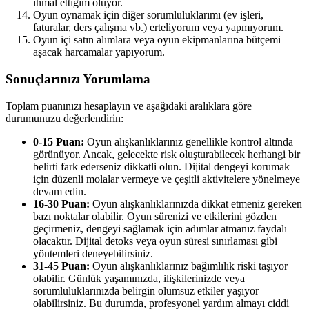
ihmal ettiğim oluyor.
Oyun oynamak için diğer sorumluluklarımı (ev işleri,
faturalar, ders çalışma vb.) erteliyorum veya yapmıyorum.
Oyun içi satın alımlara veya oyun ekipmanlarına bütçemi
aşacak harcamalar yapıyorum.
Sonuçlarınızı Yorumlama
Toplam puanınızı hesaplayın ve aşağıdaki aralıklara göre
durumunuzu değerlendirin:
0-15 Puan:
Oyun alışkanlıklarınız genellikle kontrol altında
görünüyor. Ancak, gelecekte risk oluşturabilecek herhangi bir
belirti fark ederseniz dikkatli olun. Dijital dengeyi korumak
için düzenli molalar vermeye ve çeşitli aktivitelere yönelmeye
devam edin.
16-30 Puan:
Oyun alışkanlıklarınızda dikkat etmeniz gereken
bazı noktalar olabilir. Oyun sürenizi ve etkilerini gözden
geçirmeniz, dengeyi sağlamak için adımlar atmanız faydalı
olacaktır. Dijital detoks veya oyun süresi sınırlaması gibi
yöntemleri deneyebilirsiniz.
31-45 Puan:
Oyun alışkanlıklarınız bağımlılık riski taşıyor
olabilir. Günlük yaşamınızda, ilişkilerinizde veya
sorumluluklarınızda belirgin olumsuz etkiler yaşıyor
olabilirsiniz. Bu durumda, profesyonel yardım almayı ciddi