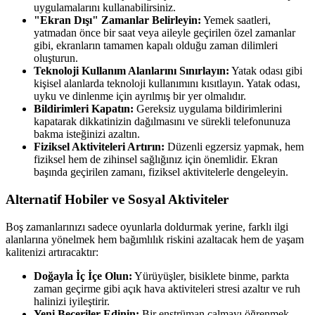
uygulamalarını kullanabilirsiniz.
"Ekran Dışı" Zamanlar Belirleyin:
Yemek saatleri,
yatmadan önce bir saat veya aileyle geçirilen özel zamanlar
gibi, ekranların tamamen kapalı olduğu zaman dilimleri
oluşturun.
Teknoloji Kullanım Alanlarını Sınırlayın:
Yatak odası gibi
kişisel alanlarda teknoloji kullanımını kısıtlayın. Yatak odası,
uyku ve dinlenme için ayrılmış bir yer olmalıdır.
Bildirimleri Kapatın:
Gereksiz uygulama bildirimlerini
kapatarak dikkatinizin dağılmasını ve sürekli telefonunuza
bakma isteğinizi azaltın.
Fiziksel Aktiviteleri Artırın:
Düzenli egzersiz yapmak, hem
fiziksel hem de zihinsel sağlığınız için önemlidir. Ekran
başında geçirilen zamanı, fiziksel aktivitelerle dengeleyin.
Alternatif Hobiler ve Sosyal Aktiviteler
Boş zamanlarınızı sadece oyunlarla doldurmak yerine, farklı ilgi
alanlarına yönelmek hem bağımlılık riskini azaltacak hem de yaşam
kalitenizi artıracaktır:
Doğayla İç İçe Olun:
Yürüyüşler, bisiklete binme, parkta
zaman geçirme gibi açık hava aktiviteleri stresi azaltır ve ruh
halinizi iyileştirir.
Yeni Beceriler Edinin:
Bir enstrüman çalmayı öğrenmek,