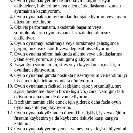
Oyun oynamak yerine eskiden keyif aldığım sosyal
aktivitelere, hobilerime veya aileme/arkadaşlarıma zaman
ayırmaktan kaçınıyorum.
Oyun oynamak için uykumdan feragat ediyorum veya uyku
düzenim bozuluyor.
Okul/iş performansım, akademik başarım veya
sorumluluklarım oyun oynamak yüzünden olumsuz
etkileniyor.
Oyun oynamayı azaltmaya veya bırakmaya çalıştığımda
gergin, huzursuz, sinirli veya depresif hissediyorum.
Oyun oynama sürem hakkında aileme veya arkadaşlarıma
yalan söylüyorum, alışkanlığımı gizliyorum.
Yaşadığım sorunlardan, stres veya kaygıdan kaçmak için
oyunlara sığınıyorum.
Oyun oynamadığımda boşlukta hissediyorum ve kendimi iyi
hissetmek için tekrar oyunlara dönüyorum.
Oyun oynamanın fiziksel sağlığıma (göz yorgunluğu, sırt
ağrısı, beslenme düzeni bozukluğu vb.) zarar verdiğini fark
ediyorum ama yine de devam ediyorum.
İstediğim tatmini elde etmek için giderek daha fazla oyun
oynamaya ihtiyaç duyuyorum.
Oyun oynamak yüzünden önemli bir ilişkiyi, iş veya eğitim
fırsatını kaybettim ya da kaybetme riskiyle karşı karşıya
kaldım.
Oyun oynamak yerine yemek yemeyi veya kişisel hijyenimi