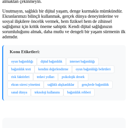
almaktan çekinmeyin.
Unutmayın, sağlıklı bir dijital yaşam, denge kurmakla mümkündür.
Ekranlarımızı bilinçli kullanmak, gerçek dünya deneyimlerine ve
sosyal ilişkilere öncelik vermek, hem fiziksel hem de zihinsel
sağlığımız için kritik öneme sahiptir. Kendi dijital sağlığınızın
sorumluluğunu almak, daha mutlu ve dengeli bir yaşam sürmenin ilk
adımıdır.
Konu Etiketleri:
oyun bağımlılığı
dijital bağımlılık
internet bağımlılığı
bağımlılık testi
kendini değerlendirme
oyun bağımlılığı belirtileri
risk faktörleri
tedavi yolları
psikolojik destek
ekran süresi yönetimi
sağlıklı alışkanlıklar
gençlerde bağımlılık
sanal dünya
teknoloji kullanımı
bağımlılık rehberi