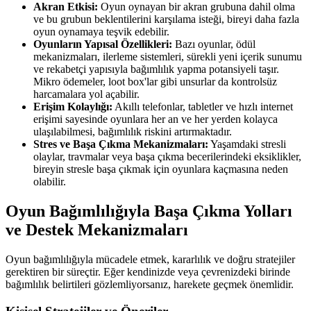
Akran Etkisi:
Oyun oynayan bir akran grubuna dahil olma
ve bu grubun beklentilerini karşılama isteği, bireyi daha fazla
oyun oynamaya teşvik edebilir.
Oyunların Yapısal Özellikleri:
Bazı oyunlar, ödül
mekanizmaları, ilerleme sistemleri, sürekli yeni içerik sunumu
ve rekabetçi yapısıyla bağımlılık yapma potansiyeli taşır.
Mikro ödemeler, loot box'lar gibi unsurlar da kontrolsüz
harcamalara yol açabilir.
Erişim Kolaylığı:
Akıllı telefonlar, tabletler ve hızlı internet
erişimi sayesinde oyunlara her an ve her yerden kolayca
ulaşılabilmesi, bağımlılık riskini artırmaktadır.
Stres ve Başa Çıkma Mekanizmaları:
Yaşamdaki stresli
olaylar, travmalar veya başa çıkma becerilerindeki eksiklikler,
bireyin stresle başa çıkmak için oyunlara kaçmasına neden
olabilir.
Oyun Bağımlılığıyla Başa Çıkma Yolları
ve Destek Mekanizmaları
Oyun bağımlılığıyla mücadele etmek, kararlılık ve doğru stratejiler
gerektiren bir süreçtir. Eğer kendinizde veya çevrenizdeki birinde
bağımlılık belirtileri gözlemliyorsanız, harekete geçmek önemlidir.