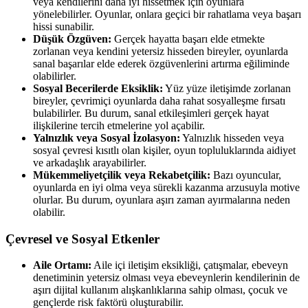
veya kendilerini daha iyi hissetmek için oyunlara
yönelebilirler. Oyunlar, onlara geçici bir rahatlama veya başarı
hissi sunabilir.
Düşük Özgüven:
Gerçek hayatta başarı elde etmekte
zorlanan veya kendini yetersiz hisseden bireyler, oyunlarda
sanal başarılar elde ederek özgüvenlerini artırma eğiliminde
olabilirler.
Sosyal Becerilerde Eksiklik:
Yüz yüze iletişimde zorlanan
bireyler, çevrimiçi oyunlarda daha rahat sosyalleşme fırsatı
bulabilirler. Bu durum, sanal etkileşimleri gerçek hayat
ilişkilerine tercih etmelerine yol açabilir.
Yalnızlık veya Sosyal İzolasyon:
Yalnızlık hisseden veya
sosyal çevresi kısıtlı olan kişiler, oyun topluluklarında aidiyet
ve arkadaşlık arayabilirler.
Mükemmeliyetçilik veya Rekabetçilik:
Bazı oyuncular,
oyunlarda en iyi olma veya sürekli kazanma arzusuyla motive
olurlar. Bu durum, oyunlara aşırı zaman ayırmalarına neden
olabilir.
Çevresel ve Sosyal Etkenler
Aile Ortamı:
Aile içi iletişim eksikliği, çatışmalar, ebeveyn
denetiminin yetersiz olması veya ebeveynlerin kendilerinin de
aşırı dijital kullanım alışkanlıklarına sahip olması, çocuk ve
gençlerde risk faktörü oluşturabilir.