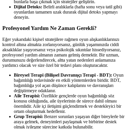
bunlarla başa çıkmak için stratejiler geliştirin.
Dijital Detoks:
Belirli aralıklarla (hafta sonu veya tatil gibi)
oyunlardan tamamen uzak durarak dijital detoks yapmayı
deneyin.
Profesyonel Yardım Ne Zaman Gerekli?
Eğer yukarıdaki kişisel stratejilere rağmen oyun alışkanlıklarınızı
kontrol altına almakta zorlanıyorsanız, günlük yaşamınızda ciddi
aksaklıklar yaşıyorsanız veya psikolojik sıkıntılar hissediyorsanız,
profesyonel yardım almanın zamanı gelmiş demektir. Bir uzman,
durumunuzu değerlendirecek, altta yatan nedenleri anlamanıza
yardımcı olacak ve size özel bir tedavi planı oluşturacaktır.
Bireysel Terapi (Bilişsel Davranışçı Terapi - BDT):
Oyun
bağımlılığı tedavisinde en etkili yöntemlerden biridir. BDT,
bağımlılığa yol açan düşünce kalıplarını ve davranışları
değiştirmeye odaklanır.
Aile Terapisi:
Özellikle gençlerde oyun bağımlılığı söz
konusu olduğunda, aile üyelerinin de sürece dahil olması
önemlidir. Aile içi iletişimi güçlendirmek ve destekleyici bir
ortam oluşturmak hedeflenir.
Grup Terapisi:
Benzer sorunları yaşayan diğer bireylerle bir
araya gelmek, deneyimleri paylaşmak ve birbirine destek
olmak iyileşme sürecine katkıda bulunabilir.