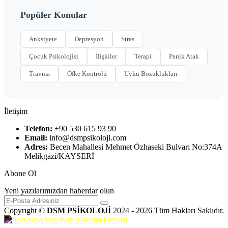
Popüler Konular
Anksiyete
Depresyon
Stres
Çocuk Psikolojisi
İlişkiler
Terapi
Panik Atak
Travma
Öfke Kontrolü
Uyku Bozuklukları
İletişim
Telefon:
+90 530 615 93 90
Email:
info@dsmpsikoloji.com
Adres:
Becen Mahallesi Mehmet Özhaseki Bulvarı No:374A
Melikgazi/KAYSERİ
Abone Ol
Yeni yazılarımızdan haberdar olun
Copyrıght ©
DSM PSİKOLOJİ
2024 - 2026 Tüm Hakları Saklıdır.