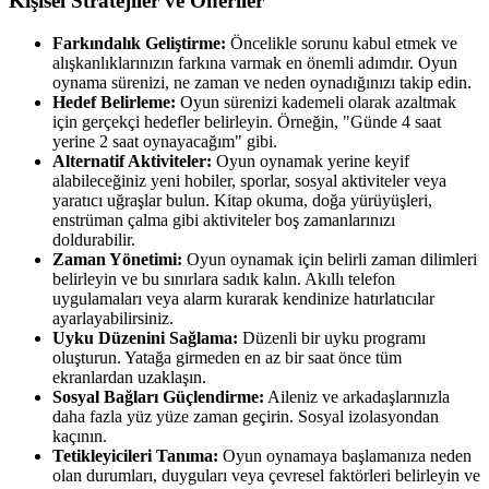
Kişisel Stratejiler ve Öneriler
Farkındalık Geliştirme:
Öncelikle sorunu kabul etmek ve
alışkanlıklarınızın farkına varmak en önemli adımdır. Oyun
oynama sürenizi, ne zaman ve neden oynadığınızı takip edin.
Hedef Belirleme:
Oyun sürenizi kademeli olarak azaltmak
için gerçekçi hedefler belirleyin. Örneğin, "Günde 4 saat
yerine 2 saat oynayacağım" gibi.
Alternatif Aktiviteler:
Oyun oynamak yerine keyif
alabileceğiniz yeni hobiler, sporlar, sosyal aktiviteler veya
yaratıcı uğraşlar bulun. Kitap okuma, doğa yürüyüşleri,
enstrüman çalma gibi aktiviteler boş zamanlarınızı
doldurabilir.
Zaman Yönetimi:
Oyun oynamak için belirli zaman dilimleri
belirleyin ve bu sınırlara sadık kalın. Akıllı telefon
uygulamaları veya alarm kurarak kendinize hatırlatıcılar
ayarlayabilirsiniz.
Uyku Düzenini Sağlama:
Düzenli bir uyku programı
oluşturun. Yatağa girmeden en az bir saat önce tüm
ekranlardan uzaklaşın.
Sosyal Bağları Güçlendirme:
Aileniz ve arkadaşlarınızla
daha fazla yüz yüze zaman geçirin. Sosyal izolasyondan
kaçının.
Tetikleyicileri Tanıma:
Oyun oynamaya başlamanıza neden
olan durumları, duyguları veya çevresel faktörleri belirleyin ve