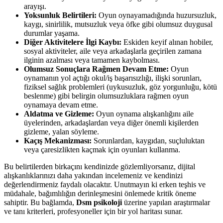
arayışı.
Yoksunluk Belirtileri:
Oyun oynayamadığında huzursuzluk,
kaygı, sinirlilik, mutsuzluk veya öfke gibi olumsuz duygusal
durumlar yaşama.
Diğer Aktivitelere İlgi Kaybı:
Eskiden keyif alınan hobiler,
sosyal aktiviteler, aile veya arkadaşlarla geçirilen zamana
ilginin azalması veya tamamen kaybolması.
Olumsuz Sonuçlara Rağmen Devam Etme:
Oyun
oynamanın yol açtığı okul/iş başarısızlığı, ilişki sorunları,
fiziksel sağlık problemleri (uykusuzluk, göz yorgunluğu, kötü
beslenme) gibi belirgin olumsuzluklara rağmen oyun
oynamaya devam etme.
Aldatma ve Gizleme:
Oyun oynama alışkanlığını aile
üyelerinden, arkadaşlardan veya diğer önemli kişilerden
gizleme, yalan söyleme.
Kaçış Mekanizması:
Sorunlardan, kaygıdan, suçluluktan
veya çaresizlikten kaçmak için oyunları kullanma.
Bu belirtilerden birkaçını kendinizde gözlemliyorsanız, dijital
alışkanlıklarınızı daha yakından incelemeniz ve kendinizi
değerlendirmeniz faydalı olacaktır. Unutmayın ki erken teşhis ve
müdahale, bağımlılığın derinleşmesini önlemede kritik öneme
sahiptir. Bu bağlamda,
Dsm psikoloji
üzerine yapılan araştırmalar
ve tanı kriterleri, profesyoneller için bir yol haritası sunar.