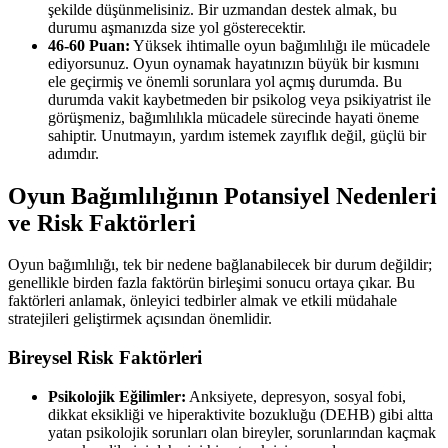
şekilde düşünmelisiniz. Bir uzmandan destek almak, bu
durumu aşmanızda size yol gösterecektir.
46-60 Puan:
Yüksek ihtimalle oyun bağımlılığı ile mücadele
ediyorsunuz. Oyun oynamak hayatınızın büyük bir kısmını
ele geçirmiş ve önemli sorunlara yol açmış durumda. Bu
durumda vakit kaybetmeden bir psikolog veya psikiyatrist ile
görüşmeniz, bağımlılıkla mücadele sürecinde hayati öneme
sahiptir. Unutmayın, yardım istemek zayıflık değil, güçlü bir
adımdır.
Oyun Bağımlılığının Potansiyel Nedenleri
ve Risk Faktörleri
Oyun bağımlılığı, tek bir nedene bağlanabilecek bir durum değildir;
genellikle birden fazla faktörün birleşimi sonucu ortaya çıkar. Bu
faktörleri anlamak, önleyici tedbirler almak ve etkili müdahale
stratejileri geliştirmek açısından önemlidir.
Bireysel Risk Faktörleri
Psikolojik Eğilimler:
Anksiyete, depresyon, sosyal fobi,
dikkat eksikliği ve hiperaktivite bozukluğu (DEHB) gibi altta
yatan psikolojik sorunları olan bireyler, sorunlarından kaçmak