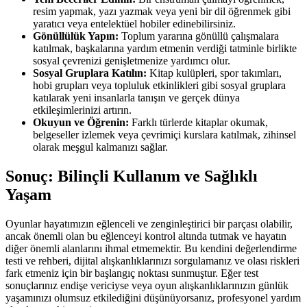
resim yapmak, yazı yazmak veya yeni bir dil öğrenmek gibi
yaratıcı veya entelektüel hobiler edinebilirsiniz.
Gönüllülük Yapın:
Toplum yararına gönüllü çalışmalara
katılmak, başkalarına yardım etmenin verdiği tatminle birlikte
sosyal çevrenizi genişletmenize yardımcı olur.
Sosyal Gruplara Katılın:
Kitap kulüpleri, spor takımları,
hobi grupları veya topluluk etkinlikleri gibi sosyal gruplara
katılarak yeni insanlarla tanışın ve gerçek dünya
etkileşimlerinizi artırın.
Okuyun ve Öğrenin:
Farklı türlerde kitaplar okumak,
belgeseller izlemek veya çevrimiçi kurslara katılmak, zihinsel
olarak meşgul kalmanızı sağlar.
Sonuç: Bilinçli Kullanım ve Sağlıklı
Yaşam
Oyunlar hayatımızın eğlenceli ve zenginleştirici bir parçası olabilir,
ancak önemli olan bu eğlenceyi kontrol altında tutmak ve hayatın
diğer önemli alanlarını ihmal etmemektir. Bu kendini değerlendirme
testi ve rehberi, dijital alışkanlıklarınızı sorgulamanız ve olası riskleri
fark etmeniz için bir başlangıç noktası sunmuştur. Eğer test
sonuçlarınız endişe vericiyse veya oyun alışkanlıklarınızın günlük
yaşamınızı olumsuz etkilediğini düşünüyorsanız, profesyonel yardım