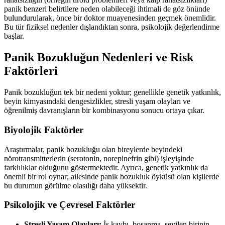
panik benzeri belirtilere neden olabileceği ihtimali de göz önünde
bulundurularak, önce bir doktor muayenesinden geçmek önemlidir.
Bu tür fiziksel nedenler dışlandıktan sonra, psikolojik değerlendirme
başlar.
Panik Bozukluğun Nedenleri ve Risk
Faktörleri
Panik bozukluğun tek bir nedeni yoktur; genellikle genetik yatkınlık,
beyin kimyasındaki dengesizlikler, stresli yaşam olayları ve
öğrenilmiş davranışların bir kombinasyonu sonucu ortaya çıkar.
Biyolojik Faktörler
Araştırmalar, panik bozukluğu olan bireylerde beyindeki
nörotransmitterlerin (serotonin, norepinefrin gibi) işleyişinde
farklılıklar olduğunu göstermektedir. Ayrıca, genetik yatkınlık da
önemli bir rol oynar; ailesinde panik bozukluk öyküsü olan kişilerde
bu durumun görülme olasılığı daha yüksektir.
Psikolojik ve Çevresel Faktörler
Stresli Yaşam Olayları:
İş kaybı, boşanma, sevilen birinin