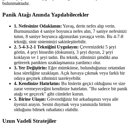
bulunmaktadır.
Panik Atağı Anında Yapılabilecekler
1. Nefesinize Odaklanın:
Yavaş, derin nefes alıp verin.
Burnunuzdan 4 saniye boyunca nefes alın, 7 saniye nefesinizi
tutun, 8 saniye boyunca ağzınızdan yavaşça verin. Bu 4-7-8
tekniği, sinir sisteminizi sakinleştirebilir.
2. 5-4-3-2-1 Tekniğini Uygulayın:
Çevrenizdeki 5 şeyi
görün, 4 şeyi hissedin (dokunun), 3 şeyi duyun, 2 şeyi
koklayın ve 1 şeyi tadın. Bu teknik, zihninizi şimdiki ana
getirerek panikten uzaklaşmanıza yardımcı olur.
3. Yer Değiştirin:
Eğer mümkünse, bulunduğunuz ortamdan
kısa süreliğine uzaklaşın. Açık havaya çıkmak veya farklı bir
odaya geçmek zihninizi tazeleyebilir.
4. Kendinize Hatırlatın:
Bu hislerin geçici olduğunu ve size
zarar vermeyeceğini kendinize hatırlatın. "Bu sadece bir panik
atağı ve geçecek" gibi cümleler kurun.
5. Birine Ulaşın:
Güvendiğiniz bir arkadaşınızı veya aile
üyenizi arayın. Sesini duymak veya yanınızda birinin
olduğunu bilmek rahatlatıcı olabilir.
Uzun Vadeli Stratejiler