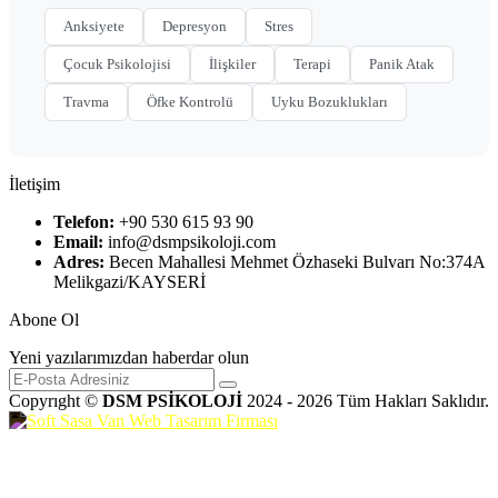
Anksiyete
Depresyon
Stres
Çocuk Psikolojisi
İlişkiler
Terapi
Panik Atak
Travma
Öfke Kontrolü
Uyku Bozuklukları
İletişim
Telefon:
+90 530 615 93 90
Email:
info@dsmpsikoloji.com
Adres:
Becen Mahallesi Mehmet Özhaseki Bulvarı No:374A
Melikgazi/KAYSERİ
Abone Ol
Yeni yazılarımızdan haberdar olun
Copyrıght ©
DSM PSİKOLOJİ
2024 - 2026 Tüm Hakları Saklıdır.