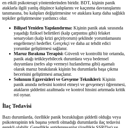
en etkili psikoterapi yöntemlerinden biridir. BDT, kişinin panik
ataklarla ilgili yanlış düşünce kalıplarını ve kaçınma davranışlarını
tanımasına, bu kalıpları değiştirmesine ve ataklara karşı daha sağlıklı
tepkiler geliştirmesine yardımcı olur.
Bilişsel Yeniden Yapılandırma:
Kişinin panik atak sırasında
yaşadığı fiziksel belirtileri (kalp çarpıntısı gibi) felaket
senaryoları (kalp krizi geçiriyorum) şeklinde yorumlamasını
engellemeyi hedefler. Gerçekçi ve daha az tehdit edici
yorumlar geliştirmesi sağlanır.
Maruz Bırakma Terapisi:
Güvenli ve kontrollü bir ortamda,
panik atağı tetikleyebilecek durumlara veya bedensel
duyumlara (nefes alıp vermeyi hızlandırma gibi) aşamalı
olarak maruz bırakılarak kişinin bu durumlarla başa çıkma
becerisini geliştirmesi amaçlanır.
Solunum Egzersizleri ve Gevşeme Teknikleri:
Kişinin
panik anında nefesini kontrol etmeyi ve gevşemeyi öğrenmesi,
atakların şiddetini azaltmada ve kontrol hissini artırmada kritik
rol oynar.
İlaç Tedavisi
Bazı durumlarda, özellikle panik bozukluğun şiddetli olduğu veya
psikoterapinin tek başına yeterli olmadığı durumlarda ilaç tedavisi
gerekli olabilir. Genellikle antidepresanlar (özellikle SSRI'lar) ve