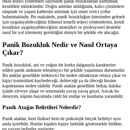
etkili tedavi yöntemleri sayesinde panik bozukluktan kurtulmak
kesinlikle mümkündür. Doğru adımlar atıldığında, kalıcı çözümlere
ulaşmak ve yaşam kalitesini artırmak için umut verici yollar
bulunmaktadır. Bu makalede, panik bozukluğun üstesinden gelmek
için uygulayabileceğiniz bilimsel temelli tedavi yöntemlerini, kendi
kendinize uygulayabileceğiniz stratejileri ve profesyonel destekle
nasıl bir yol izlemeniz gerektiğini detaylı bir şekilde ele alacağız.
Panik Bozukluk Nedir ve Nasıl Ortaya
Çıkar?
Panik bozukluk, ani ve yoğun bir korku dalgasıyla karakterize
edilen panik atakların tekrarlayıcı bir şekilde yaşanması durumudur.
Bu ataklar genellikle tetikleyici bir neden olmaksızın ortaya çıkar ve
kişiyi kontrolünü kaybedeceği, delireceği ya da öleceği hissine
kapılmasına neden olabilir. Panik ataklar genellikle birkaç dakika
içinde zirveye ulaşır ve sonrasında yavaş yavaş geçer. Ancak bu
deneyim, kişinin hayatında ciddi bir endişe ve kısıtlama yaratabilir.
Panik Atağın Belirtileri Nelerdir?
Panik ataklar, hem fiziksel hem de psikolojik birçok belirtiyi aynı
anda içerebilir. Bunlar kişiden kişiye farklılık göstermekle birlikte,
en yaygın belirtiler şunlardır: