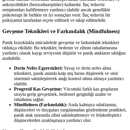
anksiyolitikler (benzodiazepinler) kullanılır. İlaç tedavisi
semptomları hafifletmeye yardımcı olabilir ancak genellikle
psikoterapi ile birlikte en iyi sonuçları verir. İlaç tedavisi bir
psikiyatrist tarafından reçete edilmeli ve takip edilmelidir.
Gevşeme Teknikleri ve Farkındalık (Mindfulness)
Panik bozuklukla mücadelede gevşeme ve farkındalık teknikleri
oldukça etkilidir. Bu teknikler, bedenin ve zihnin rahatlamasına
yardımcı olarak kaygı seviyesini düşürür ve panik atakların sıklığını
azaltabilir.
Derin Nefes Egzersizleri:
Yavaş ve derin nefes alma
teknikleri, panik anında kalp atış hızını düşürerek ve sinir
sistemini sakinleştirerek atağı kontrol altına almaya yardımcı
olabilir.
Progresif Kas Gevşetme:
Vücuttaki farklı kas gruplarını
sırayla gerip gevşetmek, bedensel gerginliği azaltır ve
rahatlama sağlar.
Mindfulness (Farkındalık):
Anda kalmaya odaklanma,
düşünceleri ve duyguları yargılamadan gözlemleme pratikleri,
panik atak sırasında zihni sakinleştirmeye ve felaketleştirici
düşüncelerden uzaklaşmaya yardımcı olur.