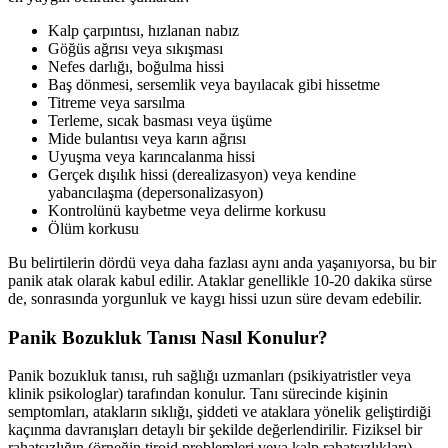
Kalp çarpıntısı, hızlanan nabız
Göğüs ağrısı veya sıkışması
Nefes darlığı, boğulma hissi
Baş dönmesi, sersemlik veya bayılacak gibi hissetme
Titreme veya sarsılma
Terleme, sıcak basması veya üşüme
Mide bulantısı veya karın ağrısı
Uyuşma veya karıncalanma hissi
Gerçek dışılık hissi (derealizasyon) veya kendine
yabancılaşma (depersonalizasyon)
Kontrolünü kaybetme veya delirme korkusu
Ölüm korkusu
Bu belirtilerin dördü veya daha fazlası aynı anda yaşanıyorsa, bu bir
panik atak olarak kabul edilir. Ataklar genellikle 10-20 dakika sürse
de, sonrasında yorgunluk ve kaygı hissi uzun süre devam edebilir.
Panik Bozukluk Tanısı Nasıl Konulur?
Panik bozukluk tanısı, ruh sağlığı uzmanları (psikiyatristler veya
klinik psikologlar) tarafından konulur. Tanı sürecinde kişinin
semptomları, atakların sıklığı, şiddeti ve ataklara yönelik geliştirdiği
kaçınma davranışları detaylı bir şekilde değerlendirilir. Fiziksel bir
rahatsızlığın (örneğin tiroid problemleri veya kalp rahatsızlıkları)