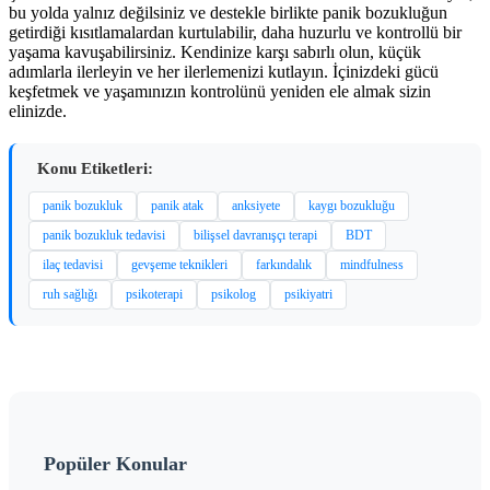
bu yolda yalnız değilsiniz ve destekle birlikte panik bozukluğun
getirdiği kısıtlamalardan kurtulabilir, daha huzurlu ve kontrollü bir
yaşama kavuşabilirsiniz. Kendinize karşı sabırlı olun, küçük
adımlarla ilerleyin ve her ilerlemenizi kutlayın. İçinizdeki gücü
keşfetmek ve yaşamınızın kontrolünü yeniden ele almak sizin
elinizde.
Konu Etiketleri:
panik bozukluk
panik atak
anksiyete
kaygı bozukluğu
panik bozukluk tedavisi
bilişsel davranışçı terapi
BDT
ilaç tedavisi
gevşeme teknikleri
farkındalık
mindfulness
ruh sağlığı
psikoterapi
psikolog
psikiyatri
Popüler Konular