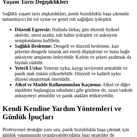
Yaşam Tarzı Değişiklikleri
Sağlıklı yaşam tarzı alışkanlıkları, panik bozuklukla başa çıkmada
tamamlayıcı bir rol oynar ve genel ruh sağlığını iyileştirir.
Düzenli Egzersiz:
Haftada birkaç gün düzenli fiziksel
aktivite, stresi azaltır, ruh halini iyileştirir ve anksiyete
semptomlarını hafifletir.
Sağlıklı Beslenme:
Dengeli ve düzenli beslenme, kan
şekerini dengede tutarak ani enerji düşüşlerini ve buna bağlı
anksiyete artışlarını önleyebilir. Kafein ve şekeri azaltmak da
faydalı olabilir.
Yeterli Uyku:
Yetersiz uyku, kaygı seviyesini artırabilir ve
panik atak riskini yükseltebilir. Düzenli ve kaliteli uyku
düzeni oluşturmak önemlidir.
Alkol ve Madde Kullanımından Kaçınma:
Alkol ve diğer
maddeler başlangıçta rahatlatıcı gibi görünse de, uzun vadede
anksiyeteyi artırabilir ve panik atakları tetikleyebilir.
Kendi Kendine Yardım Yöntemleri ve
Günlük İpuçları
Profesyonel desteğin yanı sıra, panik bozuklukla başa çıkmak için
günlük yaşamınızda uygulayabileceğiniz bazı stratejiler de