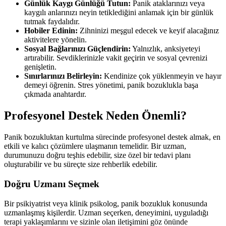
Günlük Kaygı Günlüğü Tutun:
Panik ataklarınızı veya
kaygılı anlarınızı neyin tetiklediğini anlamak için bir günlük
tutmak faydalıdır.
Hobiler Edinin:
Zihninizi meşgul edecek ve keyif alacağınız
aktivitelere yönelin.
Sosyal Bağlarınızı Güçlendirin:
Yalnızlık, anksiyeteyi
artırabilir. Sevdiklerinizle vakit geçirin ve sosyal çevrenizi
genişletin.
Sınırlarınızı Belirleyin:
Kendinize çok yüklenmeyin ve hayır
demeyi öğrenin. Stres yönetimi, panik bozuklukla başa
çıkmada anahtardır.
Profesyonel Destek Neden Önemli?
Panik bozukluktan kurtulma sürecinde profesyonel destek almak, en
etkili ve kalıcı çözümlere ulaşmanın temelidir. Bir uzman,
durumunuzu doğru teşhis edebilir, size özel bir tedavi planı
oluşturabilir ve bu süreçte size rehberlik edebilir.
Doğru Uzmanı Seçmek
Bir psikiyatrist veya klinik psikolog, panik bozukluk konusunda
uzmanlaşmış kişilerdir. Uzman seçerken, deneyimini, uyguladığı
terapi yaklaşımlarını ve sizinle olan iletişimini göz önünde