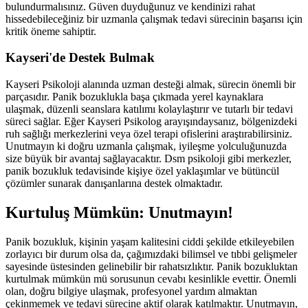
bulundurmalısınız. Güven duyduğunuz ve kendinizi rahat
hissedebileceğiniz bir uzmanla çalışmak tedavi sürecinin başarısı için
kritik öneme sahiptir.
Kayseri'de Destek Bulmak
Kayseri Psikoloji alanında uzman desteği almak, sürecin önemli bir
parçasıdır. Panik bozuklukla başa çıkmada yerel kaynaklara
ulaşmak, düzenli seanslara katılımı kolaylaştırır ve tutarlı bir tedavi
süreci sağlar. Eğer Kayseri Psikolog arayışındaysanız, bölgenizdeki
ruh sağlığı merkezlerini veya özel terapi ofislerini araştırabilirsiniz.
Unutmayın ki doğru uzmanla çalışmak, iyileşme yolculuğunuzda
size büyük bir avantaj sağlayacaktır. Dsm psikoloji gibi merkezler,
panik bozukluk tedavisinde kişiye özel yaklaşımlar ve bütüncül
çözümler sunarak danışanlarına destek olmaktadır.
Kurtuluş Mümkün: Unutmayın!
Panik bozukluk, kişinin yaşam kalitesini ciddi şekilde etkileyebilen
zorlayıcı bir durum olsa da, çağımızdaki bilimsel ve tıbbi gelişmeler
sayesinde üstesinden gelinebilir bir rahatsızlıktır. Panik bozukluktan
kurtulmak mümkün mü sorusunun cevabı kesinlikle evettir. Önemli
olan, doğru bilgiye ulaşmak, profesyonel yardım almaktan
çekinmemek ve tedavi sürecine aktif olarak katılmaktır. Unutmayın,