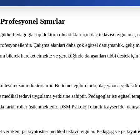
Profesyonel Sınırlar
ğildir. Pedagoglar tıp doktoru olmadıkları için ilaç tedavisi uygulama
fesyonellerdir. Çalışma alanları daha çok eğitsel danışmanlık, gelişimse
nı bilerek hareket etmekte ve gerektiğinde danışanları tıbbi destek için
kültesi mezunu doktorlardır. Bu temel eğitim farkı, ilaç yazma yetkisi k
ve medikal tedavi uygulama yetkisine sahiptir. Pedagoglar ise eğitsel tera
nda farklı roller üstlenmektedir. DSM Psikoloji olarak Kayseri'de, danış
verirken, psikiyatristler medikal tedavi uygular. Pedagog ve psikiyatrist 