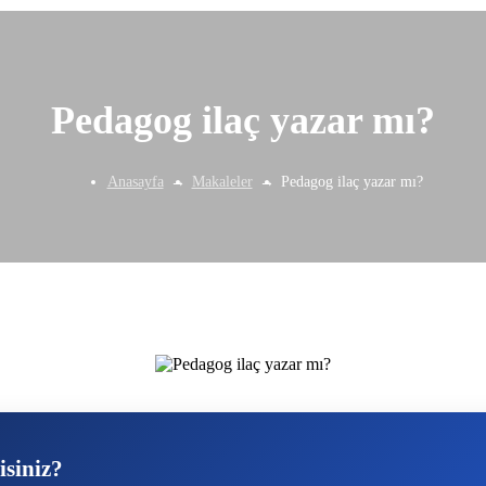
Pedagog ilaç yazar mı?
Anasayfa
Makaleler
Pedagog ilaç yazar mı?
isiniz?