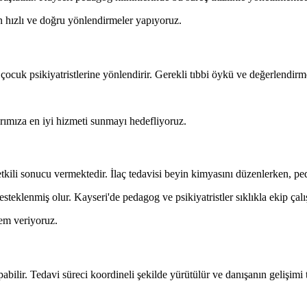
in hızlı ve doğru yönlendirmeler yapıyoruz.
çocuk psikiyatristlerine yönlendirir. Gerekli tıbbi öykü ve değerlendirme 
rımıza en iyi hizmeti sunmayı hedefliyoruz.
kili sonucu vermektedir. İlaç tedavisi beyin kimyasını düzenlerken, pedag
steklenmiş olur. Kayseri'de pedagog ve psikiyatristler sıklıkla ekip çal
em veriyoruz.
bilir. Tedavi süreci koordineli şekilde yürütülür ve danışanın gelişimi t