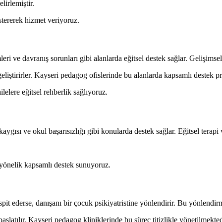
lirlemiştir.
stererek hizmet veriyoruz.
i ve davranış sorunları gibi alanlarda eğitsel destek sağlar. Gelişimsel
geliştirirler. Kayseri pedagog ofislerinde bu alanlarda kapsamlı destek 
elere eğitsel rehberlik sağlıyoruz.
ygısı ve okul başarısızlığı gibi konularda destek sağlar. Eğitsel terapi 
 yönelik kapsamlı destek sunuyoruz.
spit ederse, danışanı bir çocuk psikiyatristine yönlendirir. Bu yönlendi
aşlatılır. Kayseri pedagog kliniklerinde bu süreç titizlikle yönetilmekted