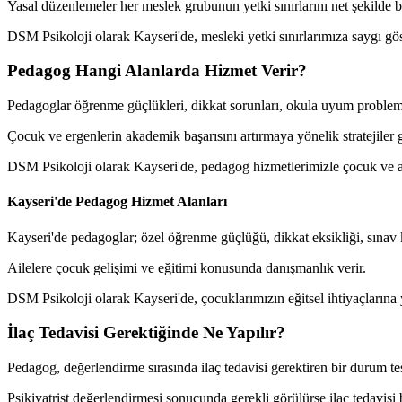
Yasal düzenlemeler her meslek grubunun yetki sınırlarını net şekilde be
DSM Psikoloji olarak Kayseri'de, mesleki yetki sınırlarımıza saygı gö
Pedagog Hangi Alanlarda Hizmet Verir?
Pedagoglar öğrenme güçlükleri, dikkat sorunları, okula uyum problemler
Çocuk ve ergenlerin akademik başarısını artırmaya yönelik stratejiler 
DSM Psikoloji olarak Kayseri'de, pedagog hizmetlerimizle çocuk ve ail
Kayseri'de Pedagog Hizmet Alanları
Kayseri'de pedagoglar; özel öğrenme güçlüğü, dikkat eksikliği, sınav ka
Ailelere çocuk gelişimi ve eğitimi konusunda danışmanlık verir.
DSM Psikoloji olarak Kayseri'de, çocuklarımızın eğitsel ihtiyaçlarına
İlaç Tedavisi Gerektiğinde Ne Yapılır?
Pedagog, değerlendirme sırasında ilaç tedavisi gerektiren bir durum te
Psikiyatrist değerlendirmesi sonucunda gerekli görülürse ilaç tedavisi b