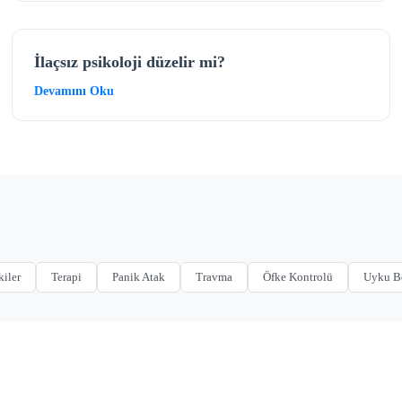
İlaçsız psikoloji düzelir mi?
Devamını Oku
kiler
Terapi
Panik Atak
Travma
Öfke Kontrolü
Uyku B