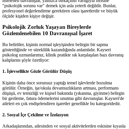
listelenen davranışlar, yalnızca birkaçının varlığıyla birisine
"psikolojik sorunu var" demek için asla yeterli değildir. Bunlar,
profesyonel değerlendirme gerektiren olası işaretlerdir ve büyük
ölçüde kişiden kişiye değişir.
Psikolojik Zorluk Yaşayan Bireylerde
Gözlemlenebilen 10 Davranışsal İşaret
Bu belirtiler, kişinin normal işleyişinden belirgin bir sapma
gösterdiğinde ve süreklilik kazandığında anlamlıdır. Kayseri
psikolog uzmanlarımız, klinik pratikte sık karşılaşılan bazı davranış
kalıplarını şöyle özetliyor:
1. İşlevsellikte Gözle Görülür Düşüş
Kişinin daha önce sorunsuz yaptığı temel işlevlerde bozulma
görülür. Örneğin, işe/okula devamsızlıkların artması, performans
düşüşü, ev temizliği ve kişisel bakımda (yıkanma, giyinme) belirgin
bir gerileme, fatura ödemelerini unutma gibi davranışlar. Kayseri'de
aileleri en çok endişelendiren işaretler genellikle bu kategoridedir.
2. Sosyal İçe Çekilme ve İzolasyon
Arkadaşlarından, ailesinden ve sosyal aktivitelerden eskisine kıyasla