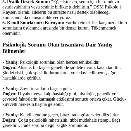
5. Pratik Destek Sunun:
"Eğer istersen, senin için bir randevu
ayarlayabilirim veya seninle birlikte gidebilirim." DSM Psikoloji
Kayseri olarak, ailelerin bu süreçte nasıl destek olabileceği
konusunda da danışmanlık veriyoruz.
6. Kendi Sınırlarınızı Koruyun:
Yardım etmek ile, karşınızdakinin
sorunlarını üstlenmek arasında bir denge kurun. Tükenmemek
önemlidir.
Psikolojik Sorunu Olan İnsanlara Dair Yanlış
Bilinenler
•
Yanlış:
Psikolojik sorunları olan herkes tehlikelidir.
Doğru:
Aksine, bu kişiler genellikle şiddete maruz kalan taraftır.
Şiddet riski, çok spesifik durumlarda ve tedavi edilmemiş ağır
hastalıklarda görülür.
•
Yanlış:
Zayıf insanların başına gelir.
Doğru:
Diyabet veya kalp hastalığı gibi, biyolojik, genetik ve
çevresel faktörlerin karmaşık etkileşimi sonucu ortaya çıkar. Güçlü-
kuvvetli herkesin başına gelebilir.
•
Yanlış:
Kendi kendine geçer, biraz irade gösterseler düzelirler.
Doğru:
Çoğu psikolojik rahatsızlık, tıbbi müdahale (terapi, ilaç)
gerektirir. İrade sorunu değil, sağlık sorunudur.