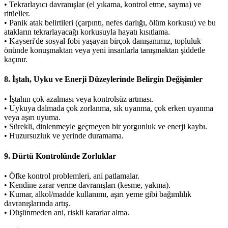
• Tekrarlayıcı davranışlar (el yıkama, kontrol etme, sayma) ve
ritüeller.
• Panik atak belirtileri (çarpıntı, nefes darlığı, ölüm korkusu) ve bu
atakların tekrarlayacağı korkusuyla hayatı kısıtlama.
• Kayseri'de sosyal fobi yaşayan birçok danışanımız, topluluk
önünde konuşmaktan veya yeni insanlarla tanışmaktan şiddetle
kaçınır.
8. İştah, Uyku ve Enerji Düzeylerinde Belirgin Değişimler
• İştahın çok azalması veya kontrolsüz artması.
• Uykuya dalmada çok zorlanma, sık uyanma, çok erken uyanma
veya aşırı uyuma.
• Sürekli, dinlenmeyle geçmeyen bir yorgunluk ve enerji kaybı.
• Huzursuzluk ve yerinde duramama.
9. Dürtü Kontrolünde Zorluklar
• Öfke kontrol problemleri, ani patlamalar.
• Kendine zarar verme davranışları (kesme, yakma).
• Kumar, alkol/madde kullanımı, aşırı yeme gibi bağımlılık
davranışlarında artış.
• Düşünmeden ani, riskli kararlar alma.