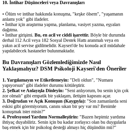
10. İntihar Düşünceleri veya Davranışları
• Ölüm ve intihar hakkında konuşma, "keşke ölsem", "yaşamanın
anlamı yok" gibi ifadeler.
• İntihar için araştırma yapma, planlama, vasiyet yazma, eşyaları
dağıtma.
• İntihar girişimi.
Bu, en acil ve ciddi işarettir.
Böyle bir durumda
derhal 112 Acil veya 182 Sosyal Destek Hattı aranmalı veya en
yakın acil servise gidilmelidir. Kayseri'de bu konuda acil müdahale
yapılabilecek hastaneler bulunmaktadır.
Bu Davranışları Gözlemlediğimizde Nasıl
Yaklaşmalıyız? DSM Psikoloji Kayseri'den Öneriler
1. Yargılamayın ve Etiketlemeyin:
"Deli oldun", "Numara
yapıyorsun" gibi ifadeler durumu kötüleştirir.
2. Şefkat ve Anlayışla Dinleyin:
"Seni anlıyorum, bu senin için çok
zor olmalı" gibi empatik bir yaklaşım, iletişim kapısını açar.
3. Doğrudan ve Açık Konuşun (Kaygıyla):
"Son zamanlarda seni
eskisi gibi göremiyorum, canını sıkan bir şey var mı? Benimle
konuşmak ister misin?"
4. Profesyonel Yardımı Normalleştirin:
"Bazen hepimiz yardıma
ihtiyaç duyabiliriz. Senin için bu kadar zorlayıcı olan bu duygularla
baş etmek için bir psikolog desteği almayı hiç düşündün mü?"