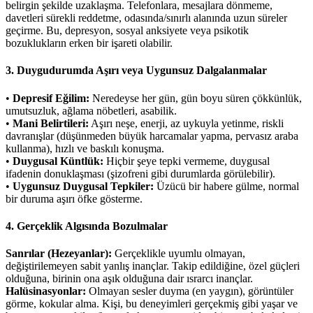
belirgin şekilde uzaklaşma. Telefonlara, mesajlara dönmeme,
davetleri sürekli reddetme, odasında/sınırlı alanında uzun süreler
geçirme. Bu, depresyon, sosyal anksiyete veya psikotik
bozuklukların erken bir işareti olabilir.
3. Duygudurumda Aşırı veya Uygunsuz Dalgalanmalar
•
Depresif Eğilim:
Neredeyse her gün, gün boyu süren çökkünlük,
umutsuzluk, ağlama nöbetleri, asabilik.
•
Mani Belirtileri:
Aşırı neşe, enerji, az uykuyla yetinme, riskli
davranışlar (düşünmeden büyük harcamalar yapma, pervasız araba
kullanma), hızlı ve baskılı konuşma.
•
Duygusal Küntlük:
Hiçbir şeye tepki vermeme, duygusal
ifadenin donuklaşması (şizofreni gibi durumlarda görülebilir).
•
Uygunsuz Duygusal Tepkiler:
Üzücü bir habere gülme, normal
bir duruma aşırı öfke gösterme.
4. Gerçeklik Algısında Bozulmalar
Sanrılar (Hezeyanlar):
Gerçeklikle uyumlu olmayan,
değiştirilemeyen sabit yanlış inançlar. Takip edildiğine, özel güçleri
olduğuna, birinin ona aşık olduğuna dair ısrarcı inançlar.
Halüsinasyonlar:
Olmayan sesler duyma (en yaygın), görüntüler
görme, kokular alma. Kişi, bu deneyimleri gerçekmiş gibi yaşar ve