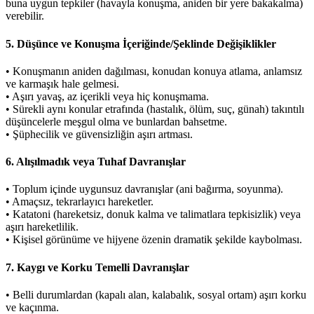
buna uygun tepkiler (havayla konuşma, aniden bir yere bakakalma)
verebilir.
5. Düşünce ve Konuşma İçeriğinde/Şeklinde Değişiklikler
• Konuşmanın aniden dağılması, konudan konuya atlama, anlamsız
ve karmaşık hale gelmesi.
• Aşırı yavaş, az içerikli veya hiç konuşmama.
• Sürekli aynı konular etrafında (hastalık, ölüm, suç, günah) takıntılı
düşüncelerle meşgul olma ve bunlardan bahsetme.
• Şüphecilik ve güvensizliğin aşırı artması.
6. Alışılmadık veya Tuhaf Davranışlar
• Toplum içinde uygunsuz davranışlar (ani bağırma, soyunma).
• Amaçsız, tekrarlayıcı hareketler.
• Katatoni (hareketsiz, donuk kalma ve talimatlara tepkisizlik) veya
aşırı hareketlilik.
• Kişisel görünüme ve hijyene özenin dramatik şekilde kaybolması.
7. Kaygı ve Korku Temelli Davranışlar
• Belli durumlardan (kapalı alan, kalabalık, sosyal ortam) aşırı korku
ve kaçınma.