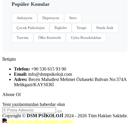
Popüler Konular
Anksiyete
Depresyon
Stres
Çocuk Psikolojisi
İlişkiler
Terapi
Panik Atak
Travma
Öfke Kontrolü
Uyku Bozuklukları
İletişim
Telefon:
+90 530 615 93 90
Email:
info@dsmpsikoloji.com
Adres:
Becen Mahallesi Mehmet Özhaseki Bulvarı No:374A
Melikgazi/KAYSERİ
Abone Ol
Yeni yazılarımızdan haberdar olun
Copyrıght ©
DSM PSİKOLOJİ
2024 - 2026 Tüm Hakları Saklıdır.