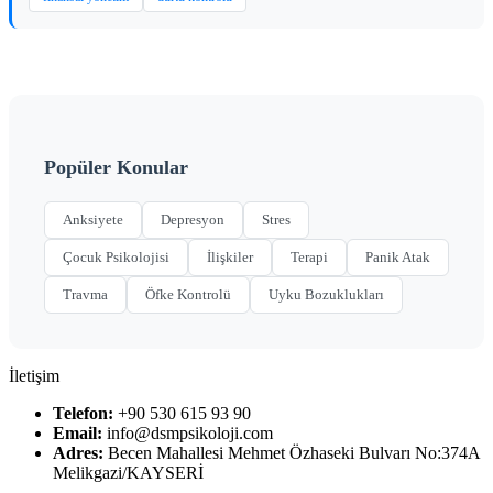
Popüler Konular
Anksiyete
Depresyon
Stres
Çocuk Psikolojisi
İlişkiler
Terapi
Panik Atak
Travma
Öfke Kontrolü
Uyku Bozuklukları
İletişim
Telefon:
+90 530 615 93 90
Email:
info@dsmpsikoloji.com
Adres:
Becen Mahallesi Mehmet Özhaseki Bulvarı No:374A
Melikgazi/KAYSERİ