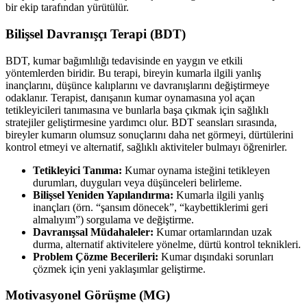
bir ekip tarafından yürütülür.
Bilişsel Davranışçı Terapi (BDT)
BDT, kumar bağımlılığı tedavisinde en yaygın ve etkili
yöntemlerden biridir. Bu terapi, bireyin kumarla ilgili yanlış
inançlarını, düşünce kalıplarını ve davranışlarını değiştirmeye
odaklanır. Terapist, danışanın kumar oynamasına yol açan
tetikleyicileri tanımasına ve bunlarla başa çıkmak için sağlıklı
stratejiler geliştirmesine yardımcı olur. BDT seansları sırasında,
bireyler kumarın olumsuz sonuçlarını daha net görmeyi, dürtülerini
kontrol etmeyi ve alternatif, sağlıklı aktiviteler bulmayı öğrenirler.
Tetikleyici Tanıma:
Kumar oynama isteğini tetikleyen
durumları, duyguları veya düşünceleri belirleme.
Bilişsel Yeniden Yapılandırma:
Kumarla ilgili yanlış
inançları (örn. “şansım dönecek”, “kaybettiklerimi geri
almalıyım”) sorgulama ve değiştirme.
Davranışsal Müdahaleler:
Kumar ortamlarından uzak
durma, alternatif aktivitelere yönelme, dürtü kontrol teknikleri.
Problem Çözme Becerileri:
Kumar dışındaki sorunları
çözmek için yeni yaklaşımlar geliştirme.
Motivasyonel Görüşme (MG)