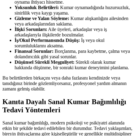
oynama ihtiyacı hissetme.
Yoksunluk Belirtileri:
Kumar oynamadığında huzursuzluk,
sinirlilik veya kaygı yaşama.
Gizleme ve Yalan Söyleme:
Kumar alışkanlığını ailesinden
veya arkadaşlarından saklama.
İlişki Sorunları:
Aile üyeleri, arkadaşlar veya iş
arkadaşlarıyla ilişkilerde bozulmalar.
İş/Okul Performansında Düşüş:
İş veya okul
sorumluluklarını aksatma.
Finansal Sorunlar:
Borçlanma, para kaybetme, çalma veya
dolandırıcılık gibi yasal sorunlar.
Düşünsel Sürekli Meşguliyet:
Sürekli olarak kumar
hakkında düşünme, bir sonraki kumar deneyimini planlama.
Bu belirtilerden birkaçını veya daha fazlasını kendinizde veya
tanıdığınız birinde gözlemliyorsanız, profesyonel yardım almanın
zamanı gelmiş olabilir.
Kanıta Dayalı Sanal Kumar Bağımlılığı
Tedavi Yöntemleri
Sanal kumar bağımlılığı, modern psikoloji ve psikiyatri alanında
etkin bir şekilde tedavi edilebilen bir durumdur. Tedavi yaklaşımları,
bireyin ihtiyaçlarına göre kişiselleştirilir ve genellikle multidisipliner