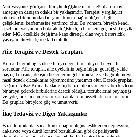
Motivasyonel görüşme, bireyin değişime olan isteğini artırmayı
amaçlayan danışan odaklı bir yaklaşımdır. Terapist, yargılayıcı
olmayan bir ortamda danışanın kumar bağımlılığıyla ilgili
çelişkilerini keşfetmesine yardımcı olur. Bu yöntem, bireyin kendi
içsel motivasyonunu bularak değişim için harekete geçmesini teşvik
eder. MG, özellikle değişime karşı dirençli olan veya kararsızlık
yaşayan bireyler için etkili olabilir.
Aile Terapisi ve Destek Grupları
Kumar bağımlılığı sadece bireyi değil, tüm aileyi etkileyen bir
sorundur. Aile terapisi, aile üyelerinin bağımlılığın getirdiği yükle
başa çıkmasına, iletişim becerilerini geliştirmesine ve bağımlı bireye
nasıl destek olacaklarını öğrenmesine yardımcı olur. Destek grupları
ise (örn. Adsız Kumarbazlar gibi) benzer deneyimlere sahip kişilerin
bir araya gelerek birbirlerine destek olduğu, tecrübelerini paylaştığı
ve iyileşme sürecinde yalnız olmadıklarını hissettikleri ortamlardır.
Bu gruplar, bireylere güç ve umut verir.
İlaç Tedavisi ve Diğer Yaklaşımlar
Bazı durumlarda, sanal kumar bağımlılığına eşlik eden depresyon,
anksiyete veya dürtü kontrol bozuklukları gibi ek psikiyatrik
durumlar için ilaç tedavisi gerekebilir. Psikiyatrist kontrolünde