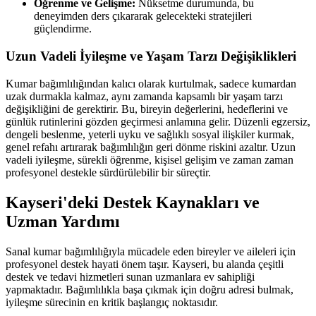
Öğrenme ve Gelişme:
Nüksetme durumunda, bu
deneyimden ders çıkararak gelecekteki stratejileri
güçlendirme.
Uzun Vadeli İyileşme ve Yaşam Tarzı Değişiklikleri
Kumar bağımlılığından kalıcı olarak kurtulmak, sadece kumardan
uzak durmakla kalmaz, aynı zamanda kapsamlı bir yaşam tarzı
değişikliğini de gerektirir. Bu, bireyin değerlerini, hedeflerini ve
günlük rutinlerini gözden geçirmesi anlamına gelir. Düzenli egzersiz,
dengeli beslenme, yeterli uyku ve sağlıklı sosyal ilişkiler kurmak,
genel refahı artırarak bağımlılığın geri dönme riskini azaltır. Uzun
vadeli iyileşme, sürekli öğrenme, kişisel gelişim ve zaman zaman
profesyonel destekle sürdürülebilir bir süreçtir.
Kayseri'deki Destek Kaynakları ve
Uzman Yardımı
Sanal kumar bağımlılığıyla mücadele eden bireyler ve aileleri için
profesyonel destek hayati önem taşır. Kayseri, bu alanda çeşitli
destek ve tedavi hizmetleri sunan uzmanlara ev sahipliği
yapmaktadır. Bağımlılıkla başa çıkmak için doğru adresi bulmak,
iyileşme sürecinin en kritik başlangıç noktasıdır.