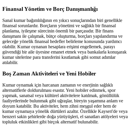
Finansal Yönetim ve Borç Danışmanlığı
Sanal kumar bağımlılığının en yıkıcı sonuçlarından biri genellikle
finansal sorunlardır. Borçların yönetimi ve sağlıklı bir finansal
planlama, iyileşme sürecinin önemli bir parçasıdır. Bir finans
danışmanı ile çalışmak, bütçe oluşturma, borçları yapılandırma ve
geleceğe yönelik finansal hedefler belirleme konusunda yardımcı
olabilir. Kumar oynanan hesaplara erişimi engellemek, parayı
güvendiği bir aile üyesine emanet etmek veya bankalarla konuşarak
kumar sitelerine para transferini kısıtlamak gibi somut adımlar
atılabilir.
Boş Zaman Aktiviteleri ve Yeni Hobiler
Kumar oynamak için harcanan zamanın ve enerjinin sağlıklı
alternatiflerle doldurulması esastır. Yeni hobiler edinmek, spor
yapmak, sanatsal veya kültürel aktivitelere katılmak, gönüllülük
faaliyetlerinde bulunmak gibi uğraşlar, bireyin yaşamına anlam ve
doyum katabilir. Bu aktiviteler, hem zihni meşgul eder hem de
kumar oynamaya yönelik dürtüleri azaltır. Özellikle Kayseri'de veya
benzeri sakin şehirlerde doğa yürüyüşleri, el sanatları atölyeleri veya
topluluk etkinlikleri gibi birçok alternatif bulunabilir.