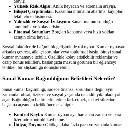
arayışı.
Yüksek Risk Algısı:
Anlık heyecan ve adrenalin arayışı.
Bilişsel Çarpıtmalar:
Kazanma ihtimalini abartma, kayıpları
telafi etme düşüncesi.
Yalnızlık ve Sosyal İzolasyon:
Sanal ortamın sunduğu
anonimlik ve kolay erişim.
Finansal Sorunlar:
Borçları kapatma veya hızlı yoldan
zengin olma hayali.
Sosyal faktörler de bağımlılık gelişiminde rol oynar. Kumar oynayan
arkadaş çevresi, aile içi sorunlar veya toplumsal baskı, bireyi sanal
kumar oynamaya itebilir. Özellikle kolay erişilebilir reklamlar ve
cazip bonus teklifleri, başlangıçta masum görünen bir eğlenceyi
tehlikeli bir alışkanlığa dönüştürebilir.
Sanal Kumar Bağımlılığının Belirtileri Nelerdir?
Sanal kumar bağımlılığı, sadece finansal sorunlarla değil, aynı
zamanda ruhsal, fiziksel ve sosyal yaşamda da ciddi yıkımlara yol
açar. Bağımlılığın belirtilerini erken fark etmek, tedavi sürecine
başlama açısından kritik öneme sahiptir.
Kontrol Kaybı:
Kumar oynamaya harcanan zaman ve para
üzerinde kontrolü kaybetme.
İhtiyaç Duyma:
Gittikçe daha fazla para ve zamanla kumar