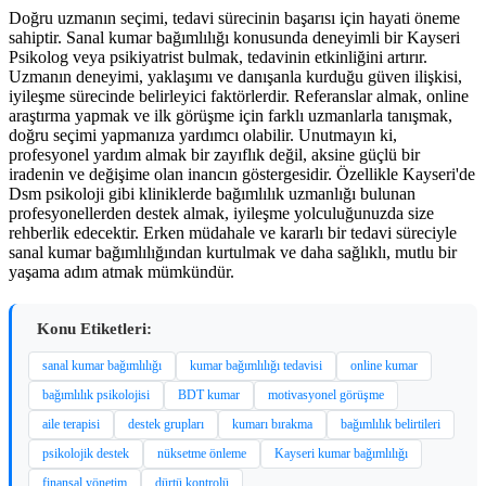
Doğru uzmanın seçimi, tedavi sürecinin başarısı için hayati öneme
sahiptir. Sanal kumar bağımlılığı konusunda deneyimli bir Kayseri
Psikolog veya psikiyatrist bulmak, tedavinin etkinliğini artırır.
Uzmanın deneyimi, yaklaşımı ve danışanla kurduğu güven ilişkisi,
iyileşme sürecinde belirleyici faktörlerdir. Referanslar almak, online
araştırma yapmak ve ilk görüşme için farklı uzmanlarla tanışmak,
doğru seçimi yapmanıza yardımcı olabilir. Unutmayın ki,
profesyonel yardım almak bir zayıflık değil, aksine güçlü bir
iradenin ve değişime olan inancın göstergesidir. Özellikle Kayseri'de
Dsm psikoloji gibi kliniklerde bağımlılık uzmanlığı bulunan
profesyonellerden destek almak, iyileşme yolculuğunuzda size
rehberlik edecektir. Erken müdahale ve kararlı bir tedavi süreciyle
sanal kumar bağımlılığından kurtulmak ve daha sağlıklı, mutlu bir
yaşama adım atmak mümkündür.
Konu Etiketleri:
sanal kumar bağımlılığı
kumar bağımlılığı tedavisi
online kumar
bağımlılık psikolojisi
BDT kumar
motivasyonel görüşme
aile terapisi
destek grupları
kumarı bırakma
bağımlılık belirtileri
psikolojik destek
nüksetme önleme
Kayseri kumar bağımlılığı
finansal yönetim
dürtü kontrolü