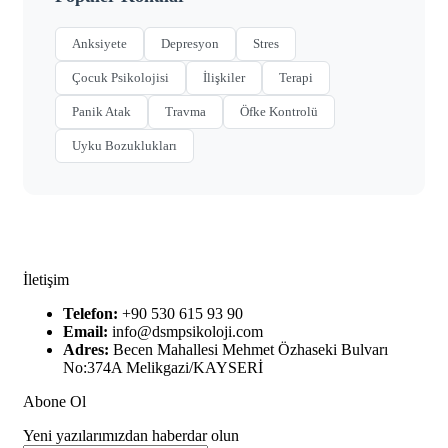
Anksiyete
Depresyon
Stres
Çocuk Psikolojisi
İlişkiler
Terapi
Panik Atak
Travma
Öfke Kontrolü
Uyku Bozuklukları
İletişim
Telefon:
+90 530 615 93 90
Email:
info@dsmpsikoloji.com
Adres:
Becen Mahallesi Mehmet Özhaseki Bulvarı
No:374A Melikgazi/KAYSERİ
Abone Ol
Yeni yazılarımızdan haberdar olun