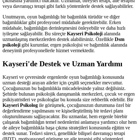
çıkmasına yardımcı olacaktır. Uzmanlar, bireysel terapi, aile terapisi
veya davranışçı terapi gibi farklı yöntemlerle destek sağlayabilirler.
Unutmayın, oyun bağımlılığı bir bağımlılık türüdür ve diğer
bağımlılıklar gibi profesyonel müdahale gerektirebilir. Erken
müdahale, bağımlılığın derinleşmesini önleyebilir ve daha hızlı
iyileşme sağlayabilir. Bu süreçte
Kayseri Psikoloji
alanında
uzmanlaşmış merkezlerden destek alabilirsiniz. Özellikle
Dsm
psikoloji
gibi kurumlar, ergen psikolojisi ve bağımlılık alanında
deneyimli profesyonellerle hizmet vermektedir.
Kayseri'de Destek ve Uzman Yardımı
Kayseri ve çevresinde ergenlerde oyun bağımlılığı konusunda
uzman desteği arayan aileler için çeşitli seçenekler mevcuttur.
Çocuğunuzun bu bağımlılıkla mücadelesinde yalnız değilsiniz.
Şehirde bulunan psikolojik danışmanlık merkezleri, çocuk ve ergen
psikiyatristleri ve psikologlar bu konuda size rehberlik edebilir. Bir
Kayseri Psikolog
ile görüşmek, çocuğunuzun durumuna özel bir
değerlendirme yapılmasını ve kişiselleştirilmiş bir tedavi planı
oluşturulmasını sağlayacaktır. Bu uzmanlar, hem ergenle birebir
çalışarak bağımlılığın temel nedenlerini anlamaya yardımcı olur hem
de aileye bağımlılıkla başa çıkma stratejileri konusunda eğitim ve
destek sunar. Tedavi süreci, genellikle bilişsel davranışçı terapi
(BDT), motivasyonel görüşme ve aile terapisi gibi yöntemleri