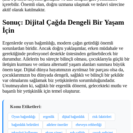
içerebilir. Önemli olan, doğru uzmana ulaşmak ve tedavi sürecine
aktif olarak katılmaktır.
Sonuç: Dijital Çağda Dengeli Bir Yaşam
İçin
Ergenlerde oyun bağımlılığı, modern çağın getirdiği önemli
sorunlardan biridir. Ancak doğru yaklaşımlar, erken müdahale ve
gerektiğinde profesyonel destekle üstesinden gelinebilecek bir
durumdur. Ailelerin bu süreçte bilinçli olması, çocuklarıyla güçlü bir
iletişim kurması ve onlara alternatif yaşam alanları sunması büyük
önem taşır. Dijital dünya hayatımızın ayrılmaz bir parçası olsa da,
çocuklarımızın bu dünyada dengeli, sağlıklı ve bilinçli bir şekilde
var olmalarını sağlamak biz yetişkinlerin sorumluluğundadır.
Unutmayalım ki, sağlıklı bir ergenlik dönemi, gelecekteki mutlu ve
başarılı bir yetişkinlik için temel oluşturur.
Konu Etiketleri:
Oyun bağımlılığı
ergenlik
dijital bağımlılık
risk faktörleri
bağımlılık belirtileri
ailelere öneriler
ebeveyn rehberliği
teknoloji kullanımı
ekran süresi
ruh sağlığı
çocuk gelişimi