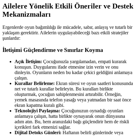
Ailelere Yönelik Etkili Öneriler ve Destek
Mekanizmaları
Ergenlerde oyun bağımlılığı ile mücadele, sabır, anlayış ve tutarlı bir
yaklaşım gerektirir. Ailelerin uygulayabileceği bazı etkili stratejiler
şunlardır:
İletişimi Güçlendirme ve Sınırlar Koyma
Açık İletişim:
Çocuğunuzla yargılamadan, empati kurarak
konuşun. Duygularını ifade etmesine izin verin ve onu
dinleyin. Oyunların neden bu kadar çekici geldiğini anlamaya
çalışın.
Kurallar Belirleme:
Ekran süresi ve oyun saatleri konusunda
net ve tutarlı kurallar belirleyin. Bu kuralları birlikte
oluşturmak, çocuğun sahiplenmesini artırabilir. Örneğin,
yemek masasında telefon yasağı veya yatmadan bir saat önce
ekran kapatma kuralı gibi.
Teknolojiyi Paylaşma:
Çocuğunuzun oynadığı oyunları
anlamaya çalışın, hatta birlikte oynayarak onun dünyasına
adım atın. Bu, hem aranızdaki bağı güçlendirir hem de riskli
içerikleri fark etmenizi sağlar.
Dijital Detoks Günleri:
Haftanın belirli günlerinde veya