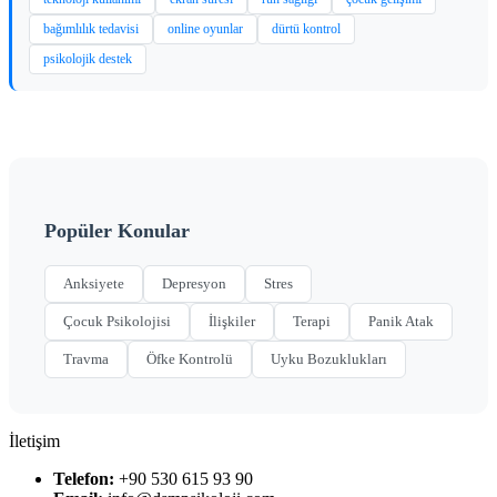
bağımlılık tedavisi
online oyunlar
dürtü kontrol
psikolojik destek
Popüler Konular
Anksiyete
Depresyon
Stres
Çocuk Psikolojisi
İlişkiler
Terapi
Panik Atak
Travma
Öfke Kontrolü
Uyku Bozuklukları
İletişim
Telefon:
+90 530 615 93 90