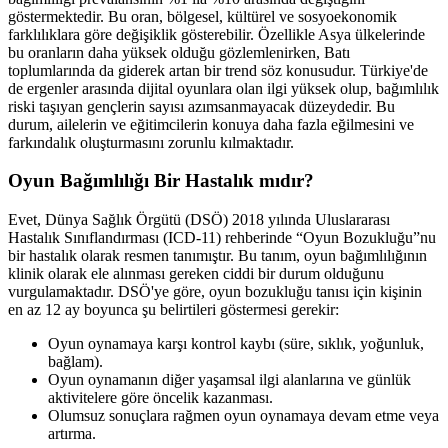
göstermektedir. Bu oran, bölgesel, kültürel ve sosyoekonomik
farklılıklara göre değişiklik gösterebilir. Özellikle Asya ülkelerinde
bu oranların daha yüksek olduğu gözlemlenirken, Batı
toplumlarında da giderek artan bir trend söz konusudur. Türkiye'de
de ergenler arasında dijital oyunlara olan ilgi yüksek olup, bağımlılık
riski taşıyan gençlerin sayısı azımsanmayacak düzeydedir. Bu
durum, ailelerin ve eğitimcilerin konuya daha fazla eğilmesini ve
farkındalık oluşturmasını zorunlu kılmaktadır.
Oyun Bağımlılığı Bir Hastalık mıdır?
Evet, Dünya Sağlık Örgütü (DSÖ) 2018 yılında Uluslararası
Hastalık Sınıflandırması (ICD-11) rehberinde “Oyun Bozukluğu”nu
bir hastalık olarak resmen tanımıştır. Bu tanım, oyun bağımlılığının
klinik olarak ele alınması gereken ciddi bir durum olduğunu
vurgulamaktadır. DSÖ'ye göre, oyun bozukluğu tanısı için kişinin
en az 12 ay boyunca şu belirtileri göstermesi gerekir:
Oyun oynamaya karşı kontrol kaybı (süre, sıklık, yoğunluk,
bağlam).
Oyun oynamanın diğer yaşamsal ilgi alanlarına ve günlük
aktivitelere göre öncelik kazanması.
Olumsuz sonuçlara rağmen oyun oynamaya devam etme veya
artırma.