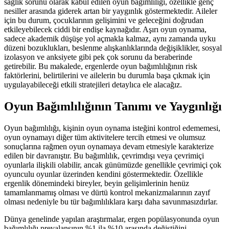
sağlık sorunu olarak kabul edilen oyun bağımlılığı, özellikle genç
nesiller arasında giderek artan bir yaygınlık göstermektedir. Aileler
için bu durum, çocuklarının gelişimini ve geleceğini doğrudan
etkileyebilecek ciddi bir endişe kaynağıdır. Aşırı oyun oynama,
sadece akademik düşüşe yol açmakla kalmaz, aynı zamanda uyku
düzeni bozuklukları, beslenme alışkanlıklarında değişiklikler, sosyal
izolasyon ve anksiyete gibi pek çok sorunu da beraberinde
getirebilir. Bu makalede, ergenlerde oyun bağımlılığının risk
faktörlerini, belirtilerini ve ailelerin bu durumla başa çıkmak için
uygulayabileceği etkili stratejileri detaylıca ele alacağız.
Oyun Bağımlılığının Tanımı ve Yaygınlığı
Oyun bağımlılığı, kişinin oyun oynama isteğini kontrol edememesi,
oyun oynamayı diğer tüm aktivitelere tercih etmesi ve olumsuz
sonuçlarına rağmen oyun oynamaya devam etmesiyle karakterize
edilen bir davranıştır. Bu bağımlılık, çevrimdışı veya çevrimiçi
oyunlarla ilişkili olabilir, ancak günümüzde genellikle çevrimiçi çok
oyunculu oyunlar üzerinden kendini göstermektedir. Özellikle
ergenlik dönemindeki bireyler, beyin gelişimlerinin henüz
tamamlanmamış olması ve dürtü kontrol mekanizmalarının zayıf
olması nedeniyle bu tür bağımlılıklara karşı daha savunmasızdırlar.
Dünya genelinde yapılan araştırmalar, ergen popülasyonunda oyun
bağımlılığı prevalansının %1 ila %10 arasında değiştiğini