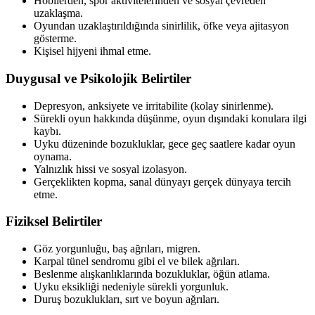
Hobilerden, spor aktivitelerinden ve sosyal çevreden
uzaklaşma.
Oyundan uzaklaştırıldığında sinirlilik, öfke veya ajitasyon
gösterme.
Kişisel hijyeni ihmal etme.
Duygusal ve Psikolojik Belirtiler
Depresyon, anksiyete ve irritabilite (kolay sinirlenme).
Sürekli oyun hakkında düşünme, oyun dışındaki konulara ilgi
kaybı.
Uyku düzeninde bozukluklar, gece geç saatlere kadar oyun
oynama.
Yalnızlık hissi ve sosyal izolasyon.
Gerçeklikten kopma, sanal dünyayı gerçek dünyaya tercih
etme.
Fiziksel Belirtiler
Göz yorgunluğu, baş ağrıları, migren.
Karpal tünel sendromu gibi el ve bilek ağrıları.
Beslenme alışkanlıklarında bozukluklar, öğün atlama.
Uyku eksikliği nedeniyle sürekli yorgunluk.
Duruş bozuklukları, sırt ve boyun ağrıları.