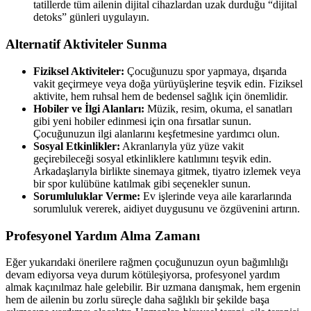
tatillerde tüm ailenin dijital cihazlardan uzak durduğu “dijital
detoks” günleri uygulayın.
Alternatif Aktiviteler Sunma
Fiziksel Aktiviteler:
Çocuğunuzu spor yapmaya, dışarıda
vakit geçirmeye veya doğa yürüyüşlerine teşvik edin. Fiziksel
aktivite, hem ruhsal hem de bedensel sağlık için önemlidir.
Hobiler ve İlgi Alanları:
Müzik, resim, okuma, el sanatları
gibi yeni hobiler edinmesi için ona fırsatlar sunun.
Çocuğunuzun ilgi alanlarını keşfetmesine yardımcı olun.
Sosyal Etkinlikler:
Akranlarıyla yüz yüze vakit
geçirebileceği sosyal etkinliklere katılımını teşvik edin.
Arkadaşlarıyla birlikte sinemaya gitmek, tiyatro izlemek veya
bir spor kulübüne katılmak gibi seçenekler sunun.
Sorumluluklar Verme:
Ev işlerinde veya aile kararlarında
sorumluluk vererek, aidiyet duygusunu ve özgüvenini artırın.
Profesyonel Yardım Alma Zamanı
Eğer yukarıdaki önerilere rağmen çocuğunuzun oyun bağımlılığı
devam ediyorsa veya durum kötüleşiyorsa, profesyonel yardım
almak kaçınılmaz hale gelebilir. Bir uzmana danışmak, hem ergenin
hem de ailenin bu zorlu süreçle daha sağlıklı bir şekilde başa