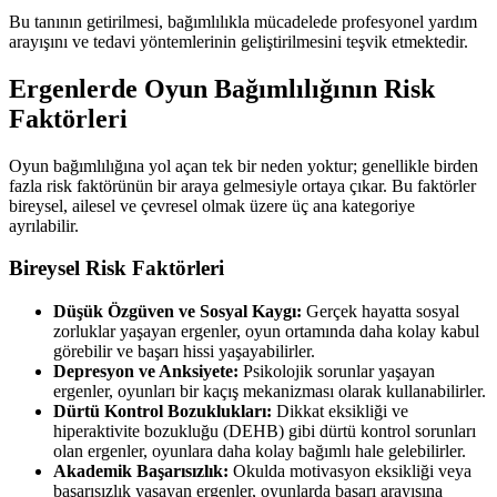
Bu tanının getirilmesi, bağımlılıkla mücadelede profesyonel yardım
arayışını ve tedavi yöntemlerinin geliştirilmesini teşvik etmektedir.
Ergenlerde Oyun Bağımlılığının Risk
Faktörleri
Oyun bağımlılığına yol açan tek bir neden yoktur; genellikle birden
fazla risk faktörünün bir araya gelmesiyle ortaya çıkar. Bu faktörler
bireysel, ailesel ve çevresel olmak üzere üç ana kategoriye
ayrılabilir.
Bireysel Risk Faktörleri
Düşük Özgüven ve Sosyal Kaygı:
Gerçek hayatta sosyal
zorluklar yaşayan ergenler, oyun ortamında daha kolay kabul
görebilir ve başarı hissi yaşayabilirler.
Depresyon ve Anksiyete:
Psikolojik sorunlar yaşayan
ergenler, oyunları bir kaçış mekanizması olarak kullanabilirler.
Dürtü Kontrol Bozuklukları:
Dikkat eksikliği ve
hiperaktivite bozukluğu (DEHB) gibi dürtü kontrol sorunları
olan ergenler, oyunlara daha kolay bağımlı hale gelebilirler.
Akademik Başarısızlık:
Okulda motivasyon eksikliği veya
başarısızlık yaşayan ergenler, oyunlarda başarı arayışına