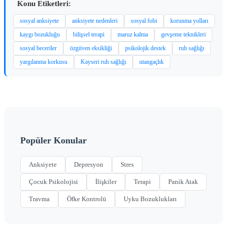
Konu Etiketleri:
sosyal anksiyete
anksiyete nedenleri
sosyal fobi
korunma yolları
kaygı bozukluğu
bilişsel terapi
maruz kalma
gevşeme teknikleri
sosyal beceriler
özgüven eksikliği
psikolojik destek
ruh sağlığı
yargılanma korkusu
Kayseri ruh sağlığı
utangaçlık
Popüler Konular
Anksiyete
Depresyon
Stres
Çocuk Psikolojisi
İlişkiler
Terapi
Panik Atak
Travma
Öfke Kontrolü
Uyku Bozuklukları