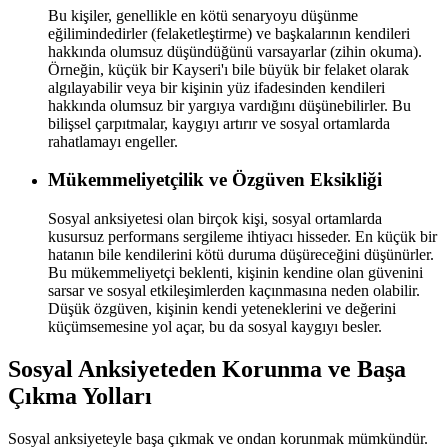
Bu kişiler, genellikle en kötü senaryoyu düşünme
eğilimindedirler (felaketleştirme) ve başkalarının kendileri
hakkında olumsuz düşündüğünü varsayarlar (zihin okuma).
Örneğin, küçük bir Kayseri'ı bile büyük bir felaket olarak
algılayabilir veya bir kişinin yüz ifadesinden kendileri
hakkında olumsuz bir yargıya vardığını düşünebilirler. Bu
bilişsel çarpıtmalar, kaygıyı artırır ve sosyal ortamlarda
rahatlamayı engeller.
Mükemmeliyetçilik ve Özgüven Eksikliği
Sosyal anksiyetesi olan birçok kişi, sosyal ortamlarda
kusursuz performans sergileme ihtiyacı hisseder. En küçük bir
hatanın bile kendilerini kötü duruma düşüreceğini düşünürler.
Bu mükemmeliyetçi beklenti, kişinin kendine olan güvenini
sarsar ve sosyal etkileşimlerden kaçınmasına neden olabilir.
Düşük özgüven, kişinin kendi yeteneklerini ve değerini
küçümsemesine yol açar, bu da sosyal kaygıyı besler.
Sosyal Anksiyeteden Korunma ve Başa
Çıkma Yolları
Sosyal anksiyeteyle başa çıkmak ve ondan korunmak mümkündür.