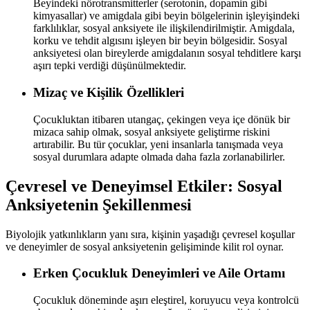
Beyindeki nörotransmitterler (serotonin, dopamin gibi
kimyasallar) ve amigdala gibi beyin bölgelerinin işleyişindeki
farklılıklar, sosyal anksiyete ile ilişkilendirilmiştir. Amigdala,
korku ve tehdit algısını işleyen bir beyin bölgesidir. Sosyal
anksiyetesi olan bireylerde amigdalanın sosyal tehditlere karşı
aşırı tepki verdiği düşünülmektedir.
Mizaç ve Kişilik Özellikleri
Çocukluktan itibaren utangaç, çekingen veya içe dönük bir
mizaca sahip olmak, sosyal anksiyete geliştirme riskini
artırabilir. Bu tür çocuklar, yeni insanlarla tanışmada veya
sosyal durumlara adapte olmada daha fazla zorlanabilirler.
Çevresel ve Deneyimsel Etkiler: Sosyal
Anksiyetenin Şekillenmesi
Biyolojik yatkınlıkların yanı sıra, kişinin yaşadığı çevresel koşullar
ve deneyimler de sosyal anksiyetenin gelişiminde kilit rol oynar.
Erken Çocukluk Deneyimleri ve Aile Ortamı
Çocukluk döneminde aşırı eleştirel, koruyucu veya kontrolcü