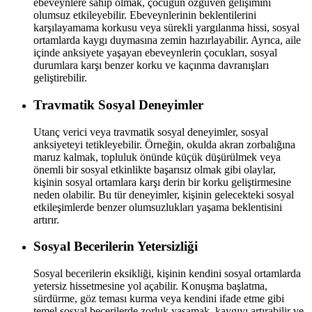
ebeveynlere sahip olmak, çocuğun özgüven gelişimini
olumsuz etkileyebilir. Ebeveynlerinin beklentilerini
karşılayamama korkusu veya sürekli yargılanma hissi, sosyal
ortamlarda kaygı duymasına zemin hazırlayabilir. Ayrıca, aile
içinde anksiyete yaşayan ebeveynlerin çocukları, sosyal
durumlara karşı benzer korku ve kaçınma davranışları
geliştirebilir.
Travmatik Sosyal Deneyimler
Utanç verici veya travmatik sosyal deneyimler, sosyal
anksiyeteyi tetikleyebilir. Örneğin, okulda akran zorbalığına
maruz kalmak, topluluk önünde küçük düşürülmek veya
önemli bir sosyal etkinlikte başarısız olmak gibi olaylar,
kişinin sosyal ortamlara karşı derin bir korku geliştirmesine
neden olabilir. Bu tür deneyimler, kişinin gelecekteki sosyal
etkileşimlerde benzer olumsuzlukları yaşama beklentisini
artırır.
Sosyal Becerilerin Yetersizliği
Sosyal becerilerin eksikliği, kişinin kendini sosyal ortamlarda
yetersiz hissetmesine yol açabilir. Konuşma başlatma,
sürdürme, göz teması kurma veya kendini ifade etme gibi
temel sosyal becerilerde zorluk yaşamak, kaygıyı artırabilir ve