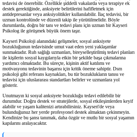
tedavisi de önerebilir. Özellikle şiddetli vakalarda veya terapiye ek
destek gerektiğinde, anksiyete belirtilerini hafifletmek için
antidepresanlar veya anksiyolitikler kullanılabilir. İlaç tedavisi, bir
uzman kontrolünde ve düzenli takip ile yürütülmelidir. Böyle
durumlarda, doğru bir tanı ve tedavi planı için uzman bir Kayseri
Psikolog ile görüşmek büyük önem taşır.
Kayseri Psikoloji alanındaki gelişmeler, sosyal anksiyete
bozukluğunun tedavisinde umut vaat eden yeni yaklaşımlar
sunmaktadır. Ruh sağlığı uzmanları, bireyselleştirilmiş tedavi planları
ile kişilerin sosyal kaygılarıyla etkin bir şekilde başa çıkmalarına
yardımcı olmaktadır. Bu süreçte, kişinin aktif katılımı ve
motivasyonu tedavinin başarısı için kritik öneme sahiptir. Dsm
psikoloji gibi referans kaynakları, bu tür bozuklukların tanısı ve
tedavisi için uluslararası standartları belirler ve uzmanlara yol
gösterir.
Unutmayın ki sosyal anksiyete bozukluğu tedavi edilebilir bir
durumdur. Doğru destek ve stratejilerle, sosyal etkileşimlerden keyif
alabilir ve yaşam kalitenizi artırabilirsiniz. Kayseri'de veya
bulunduğunuz her yerde profesyonel destek almaktan çekinmeyin.
Kendinize bu şansı tanımak, daha özgür ve mutlu bir sosyal yaşamın
kapılarını aralayacaktır.