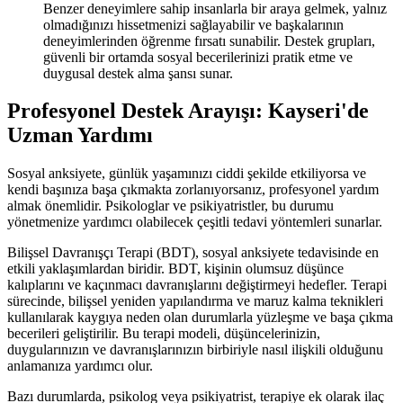
Benzer deneyimlere sahip insanlarla bir araya gelmek, yalnız
olmadığınızı hissetmenizi sağlayabilir ve başkalarının
deneyimlerinden öğrenme fırsatı sunabilir. Destek grupları,
güvenli bir ortamda sosyal becerilerinizi pratik etme ve
duygusal destek alma şansı sunar.
Profesyonel Destek Arayışı: Kayseri'de
Uzman Yardımı
Sosyal anksiyete, günlük yaşamınızı ciddi şekilde etkiliyorsa ve
kendi başınıza başa çıkmakta zorlanıyorsanız, profesyonel yardım
almak önemlidir. Psikologlar ve psikiyatristler, bu durumu
yönetmenize yardımcı olabilecek çeşitli tedavi yöntemleri sunarlar.
Bilişsel Davranışçı Terapi (BDT), sosyal anksiyete tedavisinde en
etkili yaklaşımlardan biridir. BDT, kişinin olumsuz düşünce
kalıplarını ve kaçınmacı davranışlarını değiştirmeyi hedefler. Terapi
sürecinde, bilişsel yeniden yapılandırma ve maruz kalma teknikleri
kullanılarak kaygıya neden olan durumlarla yüzleşme ve başa çıkma
becerileri geliştirilir. Bu terapi modeli, düşüncelerinizin,
duygularınızın ve davranışlarınızın birbiriyle nasıl ilişkili olduğunu
anlamanıza yardımcı olur.
Bazı durumlarda, psikolog veya psikiyatrist, terapiye ek olarak ilaç