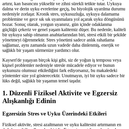
artırır, kan basıncını yükseltir ve zihni sürekli tetikte tutar. Uykuya
dalma ve derin uyku evrelerine geçiş, bu biyolojik uyarılma durumu
nedeniyle zorlaşır. Kronik stres, uykusuzluğa, uykuya dalamama
problemine ve gece sık sık uyanmalara yol açarak uyku döngüsünü
bozar. Sonuç olarak, yorgun uyanırız, gün içinde odaklanma
güçlüğü çekeriz ve genel yaşam kalitemiz düşer. Bu nedenle, kaliteli
bir uykuya sahip olmanın anahtarlarından biri, stresi etkili bir şekilde
yönetmeyi öğrenmektir. Stres yönetimi sadece anlık rahatlama
sağlamaz, aynı zamanda uzun vadede daha dinlenmiş, enerjik ve
sağlıklı bir yaşam sürmenize yardımcı olur.
Kayseri'de yaşayan birçok kişi gibi, siz de yoğun iş temposu veya
kişisel problemler nedeniyle stresle mücadele ediyor ve bunun
uykunuzu olumsuz etkilediğini fark ediyorsanız, bu makaledeki
yöntemler size yol gösterecektir. Unutmayın, iyi bir uyku sadece bir
lüks değil, sağlıklı bir yaşamın temel taşıdır.
1. Düzenli Fiziksel Aktivite ve Egzersiz
Alışkanlığı Edinin
Egzersizin Stres ve Uyku Üzerindeki Etkileri
Fiziksel aktivite, stresi azaltmanın ve uyku kalitesini artırmanın en