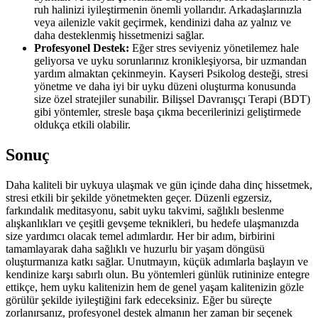
ruh halinizi iyileştirmenin önemli yollarıdır. Arkadaşlarınızla
veya ailenizle vakit geçirmek, kendinizi daha az yalnız ve
daha desteklenmiş hissetmenizi sağlar.
Profesyonel Destek:
Eğer stres seviyeniz yönetilemez hale
geliyorsa ve uyku sorunlarınız kronikleşiyorsa, bir uzmandan
yardım almaktan çekinmeyin. Kayseri Psikolog desteği, stresi
yönetme ve daha iyi bir uyku düzeni oluşturma konusunda
size özel stratejiler sunabilir. Bilişsel Davranışçı Terapi (BDT)
gibi yöntemler, stresle başa çıkma becerilerinizi geliştirmede
oldukça etkili olabilir.
Sonuç
Daha kaliteli bir uykuya ulaşmak ve gün içinde daha dinç hissetmek,
stresi etkili bir şekilde yönetmekten geçer. Düzenli egzersiz,
farkındalık meditasyonu, sabit uyku takvimi, sağlıklı beslenme
alışkanlıkları ve çeşitli gevşeme teknikleri, bu hedefe ulaşmanızda
size yardımcı olacak temel adımlardır. Her bir adım, birbirini
tamamlayarak daha sağlıklı ve huzurlu bir yaşam döngüsü
oluşturmanıza katkı sağlar. Unutmayın, küçük adımlarla başlayın ve
kendinize karşı sabırlı olun. Bu yöntemleri günlük rutininize entegre
ettikçe, hem uyku kalitenizin hem de genel yaşam kalitenizin gözle
görülür şekilde iyileştiğini fark edeceksiniz. Eğer bu süreçte
zorlanırsanız, profesyonel destek almanın her zaman bir seçenek