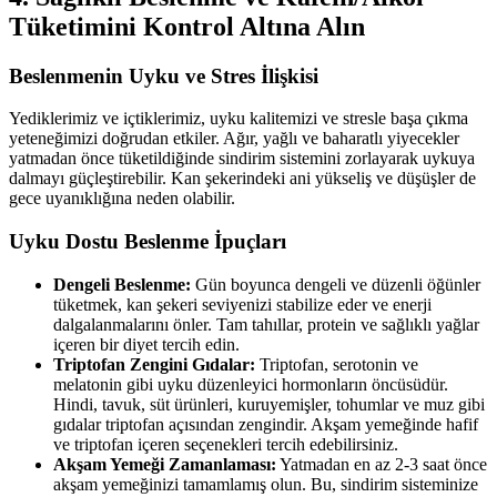
Tüketimini Kontrol Altına Alın
Beslenmenin Uyku ve Stres İlişkisi
Yediklerimiz ve içtiklerimiz, uyku kalitemizi ve stresle başa çıkma
yeteneğimizi doğrudan etkiler. Ağır, yağlı ve baharatlı yiyecekler
yatmadan önce tüketildiğinde sindirim sistemini zorlayarak uykuya
dalmayı güçleştirebilir. Kan şekerindeki ani yükseliş ve düşüşler de
gece uyanıklığına neden olabilir.
Uyku Dostu Beslenme İpuçları
Dengeli Beslenme:
Gün boyunca dengeli ve düzenli öğünler
tüketmek, kan şekeri seviyenizi stabilize eder ve enerji
dalgalanmalarını önler. Tam tahıllar, protein ve sağlıklı yağlar
içeren bir diyet tercih edin.
Triptofan Zengini Gıdalar:
Triptofan, serotonin ve
melatonin gibi uyku düzenleyici hormonların öncüsüdür.
Hindi, tavuk, süt ürünleri, kuruyemişler, tohumlar ve muz gibi
gıdalar triptofan açısından zengindir. Akşam yemeğinde hafif
ve triptofan içeren seçenekleri tercih edebilirsiniz.
Akşam Yemeği Zamanlaması:
Yatmadan en az 2-3 saat önce
akşam yemeğinizi tamamlamış olun. Bu, sindirim sisteminize