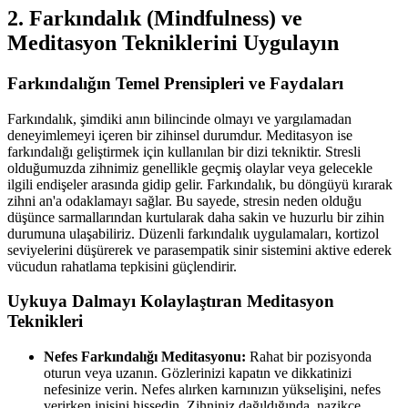
2. Farkındalık (Mindfulness) ve
Meditasyon Tekniklerini Uygulayın
Farkındalığın Temel Prensipleri ve Faydaları
Farkındalık, şimdiki anın bilincinde olmayı ve yargılamadan
deneyimlemeyi içeren bir zihinsel durumdur. Meditasyon ise
farkındalığı geliştirmek için kullanılan bir dizi tekniktir. Stresli
olduğumuzda zihnimiz genellikle geçmiş olaylar veya gelecekle
ilgili endişeler arasında gidip gelir. Farkındalık, bu döngüyü kırarak
zihni an'a odaklamayı sağlar. Bu sayede, stresin neden olduğu
düşünce sarmallarından kurtularak daha sakin ve huzurlu bir zihin
durumuna ulaşabiliriz. Düzenli farkındalık uygulamaları, kortizol
seviyelerini düşürerek ve parasempatik sinir sistemini aktive ederek
vücudun rahatlama tepkisini güçlendirir.
Uykuya Dalmayı Kolaylaştıran Meditasyon
Teknikleri
Nefes Farkındalığı Meditasyonu:
Rahat bir pozisyonda
oturun veya uzanın. Gözlerinizi kapatın ve dikkatinizi
nefesinize verin. Nefes alırken karnınızın yükselişini, nefes
verirken inişini hissedin. Zihniniz dağıldığında, nazikçe