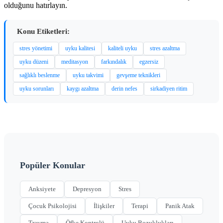
olduğunu hatırlayın.
Konu Etiketleri:
stres yönetimi
uyku kalitesi
kaliteli uyku
stres azaltma
uyku düzeni
meditasyon
farkındalık
egzersiz
sağlıklı beslenme
uyku takvimi
gevşeme teknikleri
uyku sorunları
kaygı azaltma
derin nefes
sirkadiyen ritim
Popüler Konular
Anksiyete
Depresyon
Stres
Çocuk Psikolojisi
İlişkiler
Terapi
Panik Atak
Travma
Öfke Kontrolü
Uyku Bozuklukları