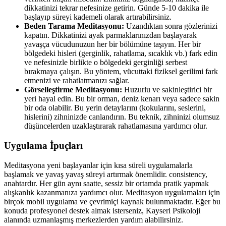
dikkatinizi tekrar nefesinize getirin. Günde 5-10 dakika ile
başlayıp süreyi kademeli olarak artırabilirsiniz.
Beden Tarama Meditasyonu:
Uzandıktan sonra gözlerinizi
kapatın. Dikkatinizi ayak parmaklarınızdan başlayarak
yavaşça vücudunuzun her bir bölümüne taşıyın. Her bir
bölgedeki hisleri (gerginlik, rahatlama, sıcaklık vb.) fark edin
ve nefesinizle birlikte o bölgedeki gerginliği serbest
bırakmaya çalışın. Bu yöntem, vücuttaki fiziksel gerilimi fark
etmenizi ve rahatlatmanızı sağlar.
Görselleştirme Meditasyonu:
Huzurlu ve sakinleştirici bir
yeri hayal edin. Bu bir orman, deniz kenarı veya sadece sakin
bir oda olabilir. Bu yerin detaylarını (kokularını, seslerini,
hislerini) zihninizde canlandırın. Bu teknik, zihninizi olumsuz
düşüncelerden uzaklaştırarak rahatlamasına yardımcı olur.
Uygulama İpuçları
Meditasyona yeni başlayanlar için kısa süreli uygulamalarla
başlamak ve yavaş yavaş süreyi artırmak önemlidir. consistency,
anahtardır. Her gün aynı saatte, sessiz bir ortamda pratik yapmak
alışkanlık kazanmanıza yardımcı olur. Meditasyon uygulamaları için
birçok mobil uygulama ve çevrimiçi kaynak bulunmaktadır. Eğer bu
konuda profesyonel destek almak isterseniz, Kayseri Psikoloji
alanında uzmanlaşmış merkezlerden yardım alabilirsiniz.