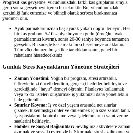
Progresif kas gevşetme, vücudunuzdaki farklı kas gruplarını sırayla
gerip sonra gevşetmeyi içeren bir tekniktir. Bu, vücudunuzdaki
gerginliği fark etmenize ve bilinçli olarak serbest bırakmanıza
yardımcı olur.
Ayak parmaklarınızdan başlayarak yukarı doğru ilerleyin. Her
bir kas grubunu 5-10 saniye boyunca gerin (örneğin, ayak
parmaklarınızı kıvırın), sonra 20-30 saniye boyunca tamamen
gevşetin. Bu süreçte kaslardaki farkı hissetmeye odaklanın.
Tüm vücudunuzu bu şekilde taradıktan sonra, genel bir
rahatlama hissedeceksiniz.
Günlük Stres Kaynaklarını Yönetme Stratejileri
Zaman Yönetimi:
Yoğun bir program, stresi artırabilir.
Görevlerinizi önceliklendirin, gerçekçi hedefler belirleyin ve
gerektiğinde "hayır" demeyi öğrenin. Planlayıcı kullanmak
veya to-do listeleri oluşturmak iş yükünüzü daha yönetilebilir
hale getirebilir.
Sınırlar Koyma:
İş ve özel yaşam arasında net sınırlar
çizmek, tükenmişliği önler ve dinlenmek için size zaman tanır.
İş e-postalarını kontrol etme veya iş telefonlarına yanıt verme
saatlerini belirleyin.
Hobiler ve Sosyal Bağlantılar:
Sevdiğiniz aktivitelere zaman
ayırmak ve sosyal çevrenizle bağ kurmak, stresi azaltmanın ve