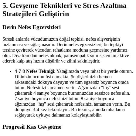
5. Gevşeme Teknikleri ve Stres Azaltma
Stratejileri Geliştirin
Derin Nefes Egzersizleri
Stresli anlarda vücudumuzun doğal tepkisi, nefes alışverişinin
hızlanması ve sığlaşmasıdır. Derin nefes egzersizleri, bu tepkiyi
tersine çevirerek vücudun rahatlama moduna geçmesine yardımcı
olur. Diyaframdan nefes almak, parasempatik sinir sistemini aktive
ederek kalp atış hızını düşürür ve zihni sakinleştirir.
4-7-8 Nefes Tekniği:
Yatağınızda veya rahat bir yerde oturun.
Dilinizin ucunu üst damakta, ön dişlerinizin hemen
arkasındaki dokuya dayayın ve tüm egzersiz boyunca orada
tutun. Nefesinizi tamamen verin. Ağzınızdan "hış" sesi
çıkararak 4 saniye boyunca burnunuzdan sessizce nefes alın.
7 saniye boyunca nefesinizi tutun. 8 saniye boyunca
ağzınızdan "hış" sesi çıkararak nefesinizi tamamen verin. Bu
döngüyü 3-4 kez tekrarlayın. Bu teknik, anında rahatlama
sağlayarak uykuya dalmanızı kolaylaştırabilir.
Progresif Kas Gevşetme