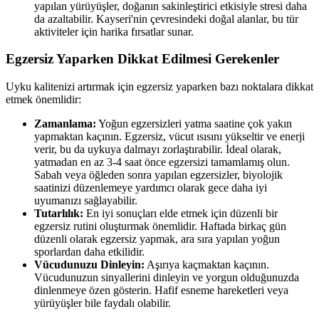
yapılan yürüyüşler, doğanın sakinleştirici etkisiyle stresi daha
da azaltabilir. Kayseri'nin çevresindeki doğal alanlar, bu tür
aktiviteler için harika fırsatlar sunar.
Egzersiz Yaparken Dikkat Edilmesi Gerekenler
Uyku kalitenizi artırmak için egzersiz yaparken bazı noktalara dikkat
etmek önemlidir:
Zamanlama:
Yoğun egzersizleri yatma saatine çok yakın
yapmaktan kaçının. Egzersiz, vücut ısısını yükseltir ve enerji
verir, bu da uykuya dalmayı zorlaştırabilir. İdeal olarak,
yatmadan en az 3-4 saat önce egzersizi tamamlamış olun.
Sabah veya öğleden sonra yapılan egzersizler, biyolojik
saatinizi düzenlemeye yardımcı olarak gece daha iyi
uyumanızı sağlayabilir.
Tutarlılık:
En iyi sonuçları elde etmek için düzenli bir
egzersiz rutini oluşturmak önemlidir. Haftada birkaç gün
düzenli olarak egzersiz yapmak, ara sıra yapılan yoğun
sporlardan daha etkilidir.
Vücudunuzu Dinleyin:
Aşırıya kaçmaktan kaçının.
Vücudunuzun sinyallerini dinleyin ve yorgun olduğunuzda
dinlenmeye özen gösterin. Hafif esneme hareketleri veya
yürüyüşler bile faydalı olabilir.