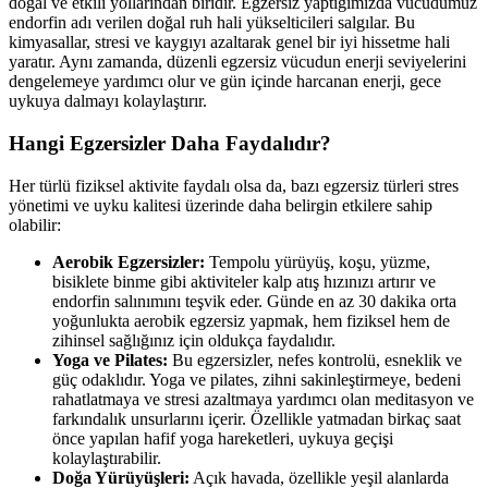
doğal ve etkili yollarından biridir. Egzersiz yaptığımızda vücudumuz
endorfin adı verilen doğal ruh hali yükselticileri salgılar. Bu
kimyasallar, stresi ve kaygıyı azaltarak genel bir iyi hissetme hali
yaratır. Aynı zamanda, düzenli egzersiz vücudun enerji seviyelerini
dengelemeye yardımcı olur ve gün içinde harcanan enerji, gece
uykuya dalmayı kolaylaştırır.
Hangi Egzersizler Daha Faydalıdır?
Her türlü fiziksel aktivite faydalı olsa da, bazı egzersiz türleri stres
yönetimi ve uyku kalitesi üzerinde daha belirgin etkilere sahip
olabilir:
Aerobik Egzersizler:
Tempolu yürüyüş, koşu, yüzme,
bisiklete binme gibi aktiviteler kalp atış hızınızı artırır ve
endorfin salınımını teşvik eder. Günde en az 30 dakika orta
yoğunlukta aerobik egzersiz yapmak, hem fiziksel hem de
zihinsel sağlığınız için oldukça faydalıdır.
Yoga ve Pilates:
Bu egzersizler, nefes kontrolü, esneklik ve
güç odaklıdır. Yoga ve pilates, zihni sakinleştirmeye, bedeni
rahatlatmaya ve stresi azaltmaya yardımcı olan meditasyon ve
farkındalık unsurlarını içerir. Özellikle yatmadan birkaç saat
önce yapılan hafif yoga hareketleri, uykuya geçişi
kolaylaştırabilir.
Doğa Yürüyüşleri:
Açık havada, özellikle yeşil alanlarda