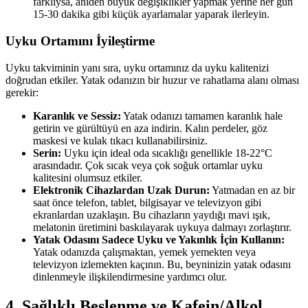
farklıysa, aniden büyük değişiklikler yapmak yerine her gün
15-30 dakika gibi küçük ayarlamalar yaparak ilerleyin.
Uyku Ortamını İyileştirme
Uyku takviminin yanı sıra, uyku ortamınız da uyku kalitenizi
doğrudan etkiler. Yatak odanızın bir huzur ve rahatlama alanı olması
gerekir:
Karanlık ve Sessiz:
Yatak odanızı tamamen karanlık hale
getirin ve gürültüyü en aza indirin. Kalın perdeler, göz
maskesi ve kulak tıkacı kullanabilirsiniz.
Serin:
Uyku için ideal oda sıcaklığı genellikle 18-22°C
arasındadır. Çok sıcak veya çok soğuk ortamlar uyku
kalitesini olumsuz etkiler.
Elektronik Cihazlardan Uzak Durun:
Yatmadan en az bir
saat önce telefon, tablet, bilgisayar ve televizyon gibi
ekranlardan uzaklaşın. Bu cihazların yaydığı mavi ışık,
melatonin üretimini baskılayarak uykuya dalmayı zorlaştırır.
Yatak Odasını Sadece Uyku ve Yakınlık İçin Kullanın:
Yatak odanızda çalışmaktan, yemek yemekten veya
televizyon izlemekten kaçının. Bu, beyninizin yatak odasını
dinlenmeyle ilişkilendirmesine yardımcı olur.
4. Sağlıklı Beslenme ve Kafein/Alkol