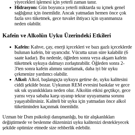
yiyecekleri işlemesi için yeterli zaman tanır.
Hidrasyon:
Gün boyunca yeterli miktarda su içmek genel
sağlığınız için önemlidir. Ancak yatmadan hemen önce çok
fazla sıvı tüketmek, gece tuvalet ihtiyacı için uyanmanıza
neden olabilir.
Kafein ve Alkolün Uyku Üzerindeki Etkileri
Kafein:
Kahve, çay, enerji içecekleri ve bazı gazlı içeceklerde
bulunan kafein, bir uyarıcıdır. Vücutta uzun süre kalabilir (6
saate kadar). Bu nedenle, öğleden sonra veya akşam kafein
tüketmek uykuya dalmayı zorlaştırabilir. Öğleden sonra 2-
3'ten sonra kafein alımını sınırlamak, daha iyi bir uyku
çekmenize yardımcı olabilir.
Alkol:
Alkol, başlangıçta uykuyu getirse de, uyku kalitesini
ciddi şekilde bozar. Uykunun REM evresini baskılar ve gece
sık sık uyanıklıklara neden olur. Alkolün etkisi geçtikçe, gece
yarısı veya sabaha karşı uyanıp tekrar uyuyamama sorunu
yaşayabilirsiniz. Kaliteli bir uyku için yatmadan önce alkol
tüketiminden kaçınmak önemlidir.
Uzman bir Dsm psikoloji danışmanlığı, bu tür alışkanlıkları
değiştirmede ve beslenme düzeninizi uyku kalitenizi destekleyecek
şekilde optimize etmede size rehberlik edebilir.