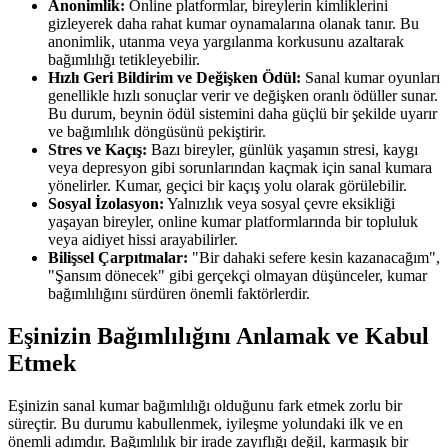
Anonimlik:
Online platformlar, bireylerin kimliklerini
gizleyerek daha rahat kumar oynamalarına olanak tanır. Bu
anonimlik, utanma veya yargılanma korkusunu azaltarak
bağımlılığı tetikleyebilir.
Hızlı Geri Bildirim ve Değişken Ödül:
Sanal kumar oyunları
genellikle hızlı sonuçlar verir ve değişken oranlı ödüller sunar.
Bu durum, beynin ödül sistemini daha güçlü bir şekilde uyarır
ve bağımlılık döngüsünü pekiştirir.
Stres ve Kaçış:
Bazı bireyler, günlük yaşamın stresi, kaygı
veya depresyon gibi sorunlarından kaçmak için sanal kumara
yönelirler. Kumar, geçici bir kaçış yolu olarak görülebilir.
Sosyal İzolasyon:
Yalnızlık veya sosyal çevre eksikliği
yaşayan bireyler, online kumar platformlarında bir topluluk
veya aidiyet hissi arayabilirler.
Bilişsel Çarpıtmalar:
"Bir dahaki sefere kesin kazanacağım",
"Şansım dönecek" gibi gerçekçi olmayan düşünceler, kumar
bağımlılığını sürdüren önemli faktörlerdir.
Eşinizin Bağımlılığını Anlamak ve Kabul
Etmek
Eşinizin sanal kumar bağımlılığı olduğunu fark etmek zorlu bir
süreçtir. Bu durumu kabullenmek, iyileşme yolundaki ilk ve en
önemli adımdır. Bağımlılık bir irade zayıflığı değil, karmaşık bir