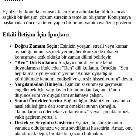
Eşinizle bu konuda konuşmak, en zorlu adımlardan biridir ancak
sağlıklı bir iletişim, çözüm sürecinin temelini oluşturur. Konuşmaya
başlamadan önce sakin ve yapıcı bir ortam yaratmaya özen gösterin.
Etkili İletişim İçin İpuçları:
Doğru Zamanı Seçin:
Eşinizin yorgun, stresli veya kumar
oynadığı bir anı seçmek yerine, her ikinizin de rahat ve
konuşmaya açık olduğu bir zaman dilimi belirleyin.
"Ben" Dili Kullanın:
Suçlayıcı bir dil yerine kendi
duygularınızı ifade eden "Ben" dili kullanın. Örneğin, "Sen
hep kumar oynuyorsun" yerine "Kumar oynadığını
gördüğümde kendimi endişeli ve çaresiz hissediyorum" deyin.
Yargılamadan Dinleyin:
Eşinizin savunmaya geçmesini
engellemek için yargılayıcı bir tutumdan kaçının. Onun
düşüncelerini ve duygularını anlamaya çalışın.
Somut Örnekler Verin:
Bağımlılığın ilişkinizi ve hayatınızı
nasıl etkilediğine dair somut örnekler sunun (örneğin,
"faturalarımızı ödemekte zorlanıyoruz" veya "çocuklarımızla
vakit geçiremiyoruz").
Destek ve Sevginizi Gösterin:
Eşinize, bu süreçte onun
yanında olduğunuzu ve onu sevdiğinizi hissettirin. Amaç, onu
utandırmak değil, birlikte bir çözüm bulmaktır.