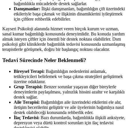
bağımlılıkla mücadelede destek sağlarlar.
Danışmanlar:
İlişki danışmanları, bağımlılığın çift üzerindeki
etkileriyle başa çıkmak ve ilişkinin dinamiklerini iyileştirmek
için çiftlere rehberlik edebilirler.
Kayseri Psikoloji alanında hizmet veren birçok kurum ve uzman,
sanal kumar bağımlılığı konusunda deneyimlidir. Bu konuda yardım
almak isteyen çiftler için önemli bir destek noktası olabilirler. Dsm
psikoloji gibi kliniklerde bağımlılık tedavisi konusunda uzmanlaşmış
terapistlerle görüşmek, doğru bir başlangıç noktası olacaktır.
Tedavi Sürecinde Neler Beklenmeli?
Bireysel Terapi:
Bağımlılığın nedenlerini anlamak,
tetikleyicileri belirlemek ve başa çıkma stratejileri geliştirmek
üzerine odaklanır.
Grup Terapisi:
Benzer sorunlar yaşayan diğer bireylerle
deneyimlerin paylaşılması, yalnızlık hissini azaltır ve karşılıklı
destek sağlar.
Aile Terapisi:
Bağımlılığın aile üzerindeki etkilerini ele alır,
iletişim becerilerini geliştirir ve aile üyelerinin bağımlıya nasıl
destek olabileceği konusunda rehberlik eder.
İlaç Tedavisi:
Bazı durumlarda, bağımlılıkla ilişkili anksiyete,
depresyon veya dürtü kontrol sorunları için ilaç tedavisi
destekleyici olabilir.