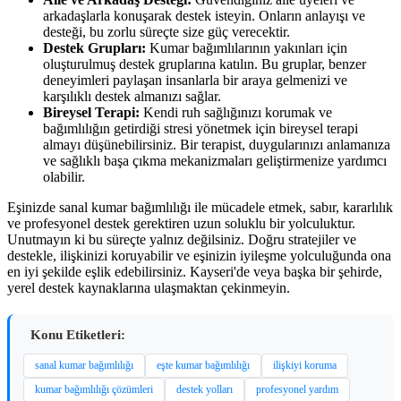
arkadaşlarla konuşarak destek isteyin. Onların anlayışı ve
desteği, bu zorlu süreçte size güç verecektir.
Destek Grupları:
Kumar bağımlılarının yakınları için
oluşturulmuş destek gruplarına katılın. Bu gruplar, benzer
deneyimleri paylaşan insanlarla bir araya gelmenizi ve
karşılıklı destek almanızı sağlar.
Bireysel Terapi:
Kendi ruh sağlığınızı korumak ve
bağımlılığın getirdiği stresi yönetmek için bireysel terapi
almayı düşünebilirsiniz. Bir terapist, duygularınızı anlamanıza
ve sağlıklı başa çıkma mekanizmaları geliştirmenize yardımcı
olabilir.
Eşinizde sanal kumar bağımlılığı ile mücadele etmek, sabır, kararlılık
ve profesyonel destek gerektiren uzun soluklu bir yolculuktur.
Unutmayın ki bu süreçte yalnız değilsiniz. Doğru stratejiler ve
destekle, ilişkinizi koruyabilir ve eşinizin iyileşme yolculuğunda ona
en iyi şekilde eşlik edebilirsiniz. Kayseri'de veya başka bir şehirde,
yerel destek kaynaklarına ulaşmaktan çekinmeyin.
Konu Etiketleri:
sanal kumar bağımlılığı
eşte kumar bağımlılığı
ilişkiyi koruma
kumar bağımlılığı çözümleri
destek yolları
profesyonel yardım