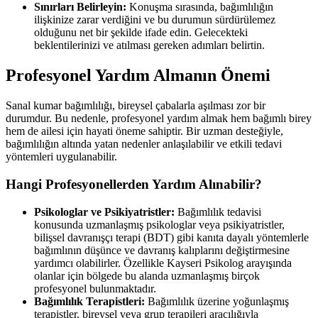
Sınırları Belirleyin:
Konuşma sırasında, bağımlılığın
ilişkinize zarar verdiğini ve bu durumun sürdürülemez
olduğunu net bir şekilde ifade edin. Gelecekteki
beklentilerinizi ve atılması gereken adımları belirtin.
Profesyonel Yardım Almanın Önemi
Sanal kumar bağımlılığı, bireysel çabalarla aşılması zor bir
durumdur. Bu nedenle, profesyonel yardım almak hem bağımlı birey
hem de ailesi için hayati öneme sahiptir. Bir uzman desteğiyle,
bağımlılığın altında yatan nedenler anlaşılabilir ve etkili tedavi
yöntemleri uygulanabilir.
Hangi Profesyonellerden Yardım Alınabilir?
Psikologlar ve Psikiyatristler:
Bağımlılık tedavisi
konusunda uzmanlaşmış psikologlar veya psikiyatristler,
bilişsel davranışçı terapi (BDT) gibi kanıta dayalı yöntemlerle
bağımlının düşünce ve davranış kalıplarını değiştirmesine
yardımcı olabilirler. Özellikle Kayseri Psikolog arayışında
olanlar için bölgede bu alanda uzmanlaşmış birçok
profesyonel bulunmaktadır.
Bağımlılık Terapistleri:
Bağımlılık üzerine yoğunlaşmış
terapistler, bireysel veya grup terapileri aracılığıyla