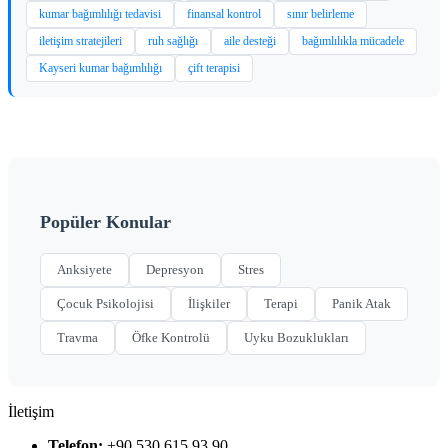
kumar bağımlılığı tedavisi
finansal kontrol
sınır belirleme
iletişim stratejileri
ruh sağlığı
aile desteği
bağımlılıkla mücadele
Kayseri kumar bağımlılığı
çift terapisi
Popüler Konular
Anksiyete
Depresyon
Stres
Çocuk Psikolojisi
İlişkiler
Terapi
Panik Atak
Travma
Öfke Kontrolü
Uyku Bozuklukları
İletişim
Telefon:
+90 530 615 93 90