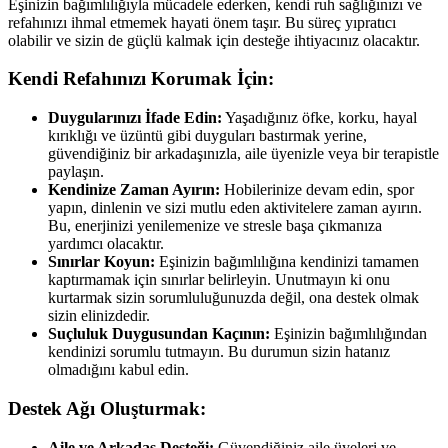
Eşinizin bağımlılığıyla mücadele ederken, kendi ruh sağlığınızı ve
refahınızı ihmal etmemek hayati önem taşır. Bu süreç yıpratıcı
olabilir ve sizin de güçlü kalmak için desteğe ihtiyacınız olacaktır.
Kendi Refahınızı Korumak İçin:
Duygularınızı İfade Edin:
Yaşadığınız öfke, korku, hayal
kırıklığı ve üzüntü gibi duyguları bastırmak yerine,
güvendiğiniz bir arkadaşınızla, aile üyenizle veya bir terapistle
paylaşın.
Kendinize Zaman Ayırın:
Hobilerinize devam edin, spor
yapın, dinlenin ve sizi mutlu eden aktivitelere zaman ayırın.
Bu, enerjinizi yenilemenize ve stresle başa çıkmanıza
yardımcı olacaktır.
Sınırlar Koyun:
Eşinizin bağımlılığına kendinizi tamamen
kaptırmamak için sınırlar belirleyin. Unutmayın ki onu
kurtarmak sizin sorumluluğunuzda değil, ona destek olmak
sizin elinizdedir.
Suçluluk Duygusundan Kaçının:
Eşinizin bağımlılığından
kendinizi sorumlu tutmayın. Bu durumun sizin hatanız
olmadığını kabul edin.
Destek Ağı Oluşturmak:
Aile ve Arkadaş Desteği:
Güvendiğiniz aile üyeleri ve